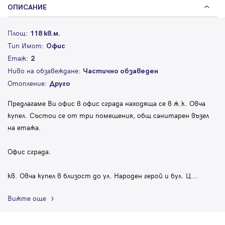
ОПИСАНИЕ
Площ:
118 кв.м.
Тип Имот:
Офис
Етаж:
2
Ниво на обзавеждане:
Частично обзаведен
Отопление:
Друго
Предлагаме Ви офис в офис сграда находяща се в ж.к. Овча
купел. Състои се от три помещения, общ санитарен възел
на етажа.
Офис сграда.
кв. Овча купел в близост до ул. Народен герой и бул. Ц
...
Вижте още