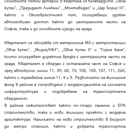
Основните пътни артерии в квартала са булевардите „Овча
купел“, „Президент Линкълн“, „Монтевидео“ и „Цар Борис III“,
както и Околовръстният път, осигуряващи удобен
автомобилен достъп както до централните части на
София, така и до основните изходи на града.
Кварталът се обслужва от метролиния М3 с метростанции
„Овча купел“, „Мизия/НБУ“, „Овча купел II“ и “Горна баня”,
които осигуряват директна връзка с централните части на
града. Кварталът е свързан с останалата част на София и
чрез автобусни линии 11, 59, 60, 73, 102, 103, 107, 111, 260,
както и трамвайна линия 11, 4 и 5. Развитието на жилищния
фонд в района е съпроводено с модернизацията на уличната
инфраструктура и подобряване на транспортната
свързаност.
В района съжителстват както по-старо панелно и ЕПК
строителство, така и нови жилищни проекти с модерна
архитектура. Наличието на ново строителство в близост
до метро станция, както и добрата транспортна