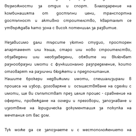
възможности за отдих и спорт. Благодарение на
комбинацията от достъпни цени, транспортна
достъпност и активно строителство, кварталът се
утвърждава като зона с висок потенциал за развитие.
Независимо дали търсите уютно студио, просторен
апартамент или къща, старо или ново строителство,
обзаведени или необзаведени, обявите ни включват
разнообразни имоти с функционално разпределение, които
отговарят на различни бюджети и предпочитания.
Нашите брокери недвижими имоти, специализирали в
процеса на избор, договаряне и осъществяване на сделки с
имоти, ще ви съпътстват през целия процес - сравнение на
оферти, провеждане на огледи и преговори, запознаване и
изготвяне на юридическа документация за покупка на
мечтания от вас дом.
Тук може да се запознаете и с местоположението на