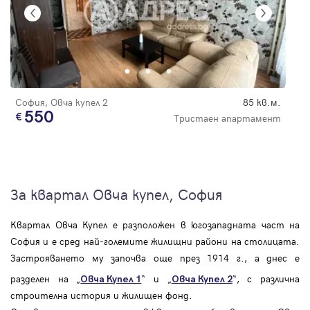
София, Овча купел 2
85 кв.м.
550
Тристаен апартамент
За квартал Овча купел, София
Квартал Овча Купел е разположен в югозападната част на
София и е сред най-големите жилищни райони на столицата.
Застрояването му започва още през 1914 г., а днес е
разделен на „
“ и „
“, с различна
Овча Купел 1
Овча Купел 2
строителна история и жилищен фонд.