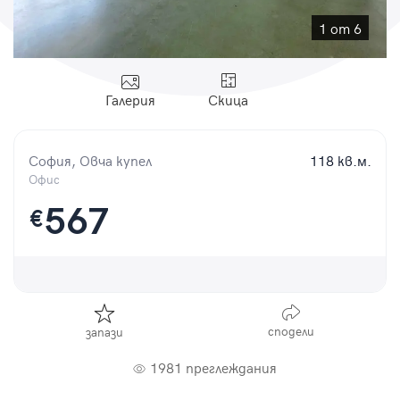
Парола
1 от 6
Галерия
Скица
Вход с имейл
София, Овча купел
118 кв.м.
Забравена парола
Офис
567
€
Регистрация
сподели
запази
1981 преглеждания