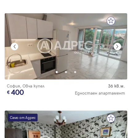
София, Овча купел
36 кв.м.
400
Едностаен апартамент
Само от Адрес