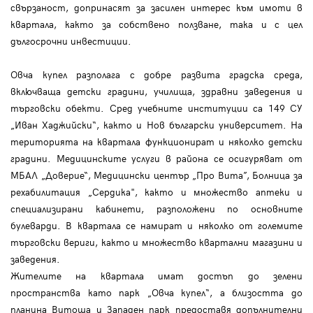
свързаност, допринасят за засилен интерес към имоти в
квартала, както за собствено ползване, така и с цел
дългосрочни инвестиции.
Овча купел разполага с добре развита градска среда,
включваща детски градини, училища, здравни заведения и
търговски обекти. Сред учебните институции са 149 СУ
„Иван Хаджийски“, както и Нов български университет. На
територията на квартала функционират и няколко детски
градини. Медицинските услуги в района се осигуряват от
МБАЛ „Доверие“, Медицински център „Про Вита”, Болница за
рехабилитация „Сердика", както и множество аптеки и
специализирани кабинети, разположени по основните
булеварди. В квартала се намират и няколко от големите
търговски вериги, както и множество квартални магазини и
заведения.
Жителите на квартала имат достъп до зелени
пространства като парк „Овча купел“, а близостта до
планина Витоша и Западен парк предоставя допълнителни