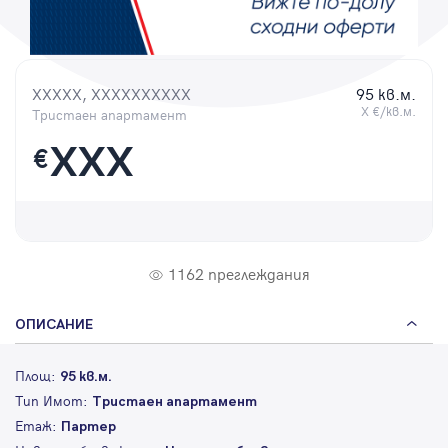
Парола
XXXXX, XXXXXXXXXX
95 кв.м.
X €/кв.м.
Тристаен апартамент
Вход с имейл
XXX
€
Забравена парола
Регистрация
1162 преглеждания
ОПИСАНИЕ
Площ:
95 кв.м.
Тип Имот:
Тристаен апартамент
Етаж:
Партер