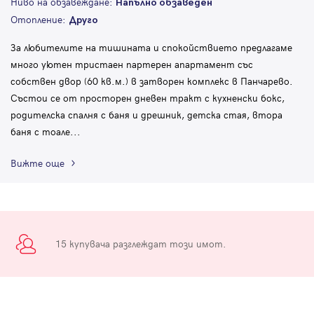
Ниво на обзавеждане:
Напълно обзаведен
Отопление:
Друго
За любителите на тишината и спокойствието предлагаме
много уютен тристаен партерен апартамент със
собствен двор (60 кв.м.) в затворен комплекс в Панчарево.
Състои се от просторен дневен тракт с кухненски бокс,
родителска спалня с баня и дрешник, детска стая, втора
баня с тоале
...
Вижте още
15 купувача разглеждат този имот.