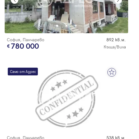
София, Панчарево
892 кв.м.
780 000
Къща/Вила
Само от Адрес
София, Панчарево
538 кв.м.