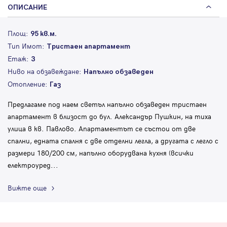
ОПИСАНИЕ
Площ:
95 кв.м.
Тип Имот:
Тристаен апартамент
Етаж:
3
Ниво на обзавеждане:
Напълно обзаведен
Отопление:
Газ
Предлагаме под наем светъл напълно обзаведен тристаен
апартамент в близост до бул. Александър Пушкин, на тиха
улица в кв. Павлово. Апартаментът се състои от две
спални, едната спалня с две отделни легла, а другата с легло с
размери 180/200 см, напълно оборудвана кухня (всички
електроуред
...
Вижте още