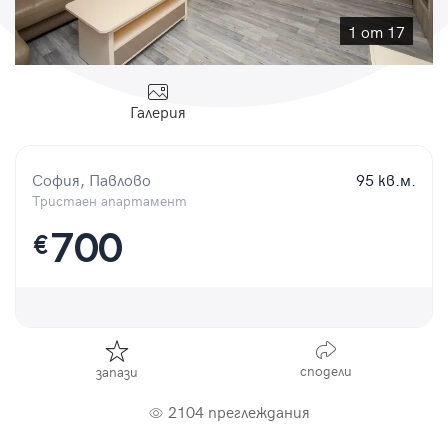
Парола
1 от 17
Галерия
Вход с имейл
София, Павлово
95 кв.м.
Забравена парола
Тристаен апартамент
700
€
Регистрация
сподели
запази
2104 преглеждания