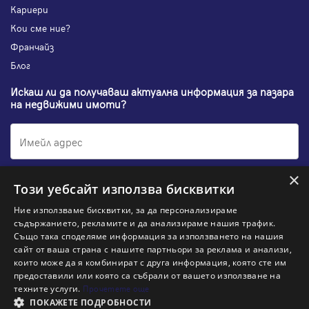
Кариери
Кои сме ние?
Франчайз
Блог
Искаш ли да получаваш актуална информация за пазара
на недвижими имоти?
×
Абонирам се
Този уебсайт използва бисквитки
Ние използваме бисквитки, за да персонализираме
съдържанието, рекламите и да анализираме нашия трафик.
Също така споделяме информация за използването на нашия
НАЙ-ПОПУЛЯРНИ ТЪРСЕНИЯ:
сайт от ваша страна с нашите партньори за реклама и анализи,
които може да я комбинират с друга информация, която сте им
Общи условия
Политика за "бисквитки"
предоставили или която са събрали от вашето използване на
Политики за поверителност
Политика по качеството
техните услуги.
Прочетете още
Информация по ЗЗЛПСПООИН
ПОКАЖЕТЕ ПОДРОБНОСТИ