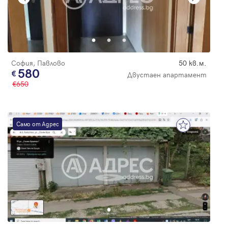
София, Павлово
50 кв.м.
580
Двустаен апартамент
650
Само от Адрес