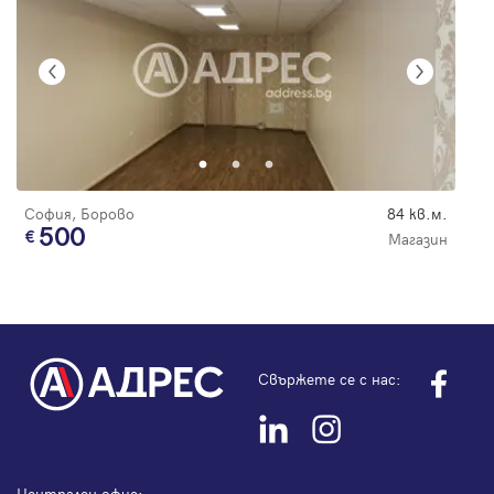
София, Борово
84 кв.м.
500
Магазин
Свържете се с нас:
Централен офис: