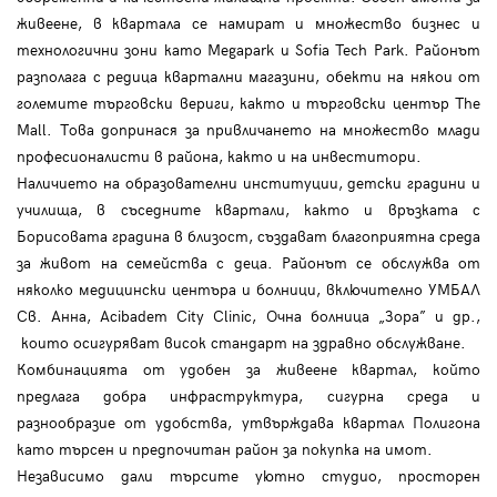
живеене, в квартала се намират и множество бизнес и
технологични зони като Megapark и Sofia Tech Park. Районът
разполага с редица квартални магазини, обекти на някои от
големите търговски вериги, както и търговски център The
Mall. Това допринася за привличането на множество млади
професионалисти в района, както и на инвеститори.
Наличието на образователни институции, детски градини и
училища, в съседните квартали, както и връзката с
Борисовата градина в близост, създават благоприятна среда
за живот на семейства с деца. Районът се обслужва от
няколко медицински центъра и болници, включително УМБАЛ
Св. Анна, Acibadem City Clinic, Очна болница „Зора” и др.,
които осигуряват висок стандарт на здравно обслужване.
Комбинацията от удобен за живеене квартал, който
предлага добра инфраструктура, сигурна среда и
разнообразие от удобства, утвърждава квартал Полигона
като търсен и предпочитан район за покупка на имот.
Независимо дали търсите уютно студио, просторен