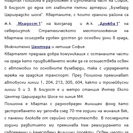
Квартал Полигона е разположен в източната част на София,
в близост до една от главните пътни артерии „Булевард
Цариградско шосе“. Кварталите, с които граничи района са
ж.к. „
“ на югозапад и ж.к. „
“ на
Младост 1
Дружба 1
североизток. Стратегическото местоположение на
квартала осигурява удобен достъп до основни зони в града,
включително
и летище София.
Центъра
Кварталът предлага добра комуникация с останалите части
на града като придвижването може да се осъществява освен
с автомобил по основните булеварди, така с изградената
мрежа на градския транспорт. През Полигона преминават
автобусни линии 1, 204, 213, 305, 604, както и тролейбусни
линии 5 и 3. В близост е и метро станция Интер Експо
Център Цариградско Шосе по линия М4.
Полигона е квартал с разнообразен жилищен фонд като
застрояването му започва след 70-те години на миналия век,
с панелни блокове от серийно строителство. В последните
години развитието му преминава към реализирането на
съвременни и качествени жилищни проекти. Освен имоти за