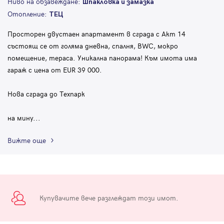
Ниво на обзавеждане:
Шпакловка и замазка
Отопление:
ТЕЦ
Просторен двустаен апартамент в сграда с Акт 14
състоящ се от голяма дневна, спалня, BWC, мокро
помещение, тераса. Уникална панорама! Към имота има
гараж с цена от EUR 39 000.
Нова сграда до Техпарк
на мину
...
Вижте още
Купувачите вече разглеждат този имот.