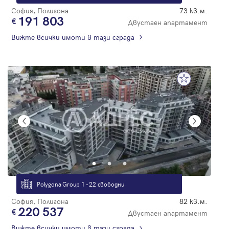
София, Полигона
73 кв.м.
191 803
Двустаен апартамент
Вижте всички имоти в тази сграда
Polygona Group 1 - 22 свободни
София, Полигона
82 кв.м.
220 537
Двустаен апартамент
Вижте всички имоти в тази сграда