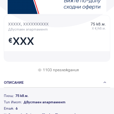
Парола
XXXXX, XXXXXXXXXX
75 кв.м.
X €/кв.м.
Двустаен апартамент
Вход с имейл
XXX
€
Забравена парола
Регистрация
1103 преглеждания
ОПИСАНИЕ
Площ:
75 кв.м.
Тип Имот:
Двустаен апартамент
Етаж:
6