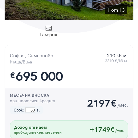
Парола
1 от 13
Галерия
Вход с имейл
София, Симеоново
210 кв.м.
Забравена парола
3310 €/кв.м.
Къща/Вила
695 000
€
Регистрация
МЕСЕЧНА ВНОСКА
при ипотечен кредит
2197
€
/мес.
Срок:
г.
Доход от наем
+1749€
/мес.
приблизителен, месечен