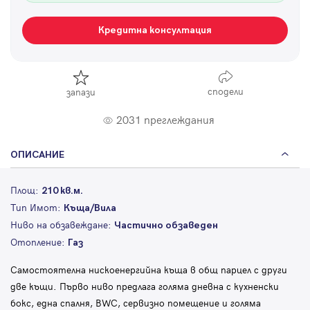
Кредитна консултация
сподели
запази
2031 преглеждания
ОПИСАНИЕ
Площ:
210 кв.м.
Тип Имот:
Къща/Вила
Ниво на обзавеждане:
Частично обзаведен
Отопление:
Газ
Самостоятелна нискоенергийна къща в общ парцел с други
две къщи. Първо ниво предлага голяма дневна с кухненски
бокс, една спалня, BWC, сервизно помещение и голяма