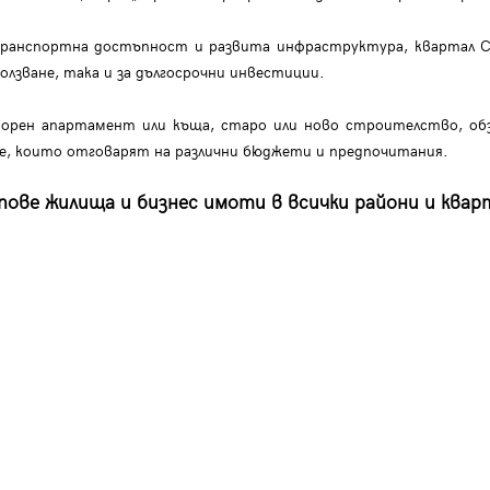
ранспортна достъпност и развита инфраструктура, квартал С
олзване, така и за дългосрочни инвестиции.
рен апартамент или къща, старо или ново строителство, обз
ие, които отговарят на различни бюджети и предпочитания.
ове жилища и бизнес имоти в всички райони и квар