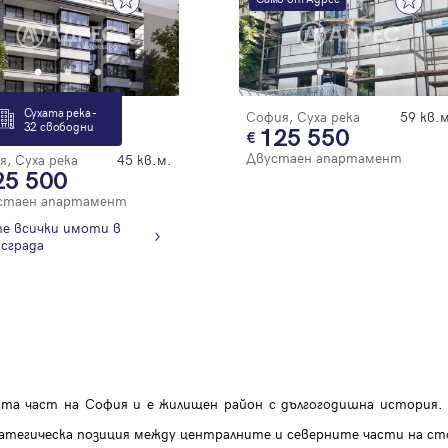
Благодарим ви! Очаквайте скоро да се свържем с вас!
регистрацията.
Имейл
Парола
Сухата река -
София, Суха река
59 кв.м
32 свободни
125 550
Двустаен апартамент
, Суха река
45 кв.м.
Вход с имейл
25 500
стаен апартамент
е всички имоти в
Забравена парола
сграда
Регистрация
ната част на София и е жилищен район с дългогодишна история
атегическа позиция между централните и северните части на с