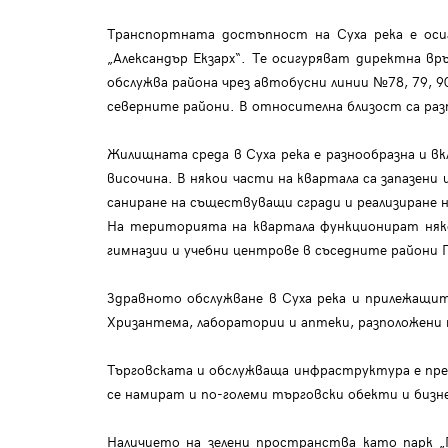
Транспортната достъпност на Суха река е осиг
„Александър Екзарх“. Те осигуряват директна 
обслужва района чрез автобусни линии №78, 79, 90
северните райони. В относителна близост са ра
Жилищната среда в Суха река е разнообразна и в
височина. В някои части на квартала са запазен
саниране на съществуващи сгради и реализиране 
На територията на квартала функционират няко
гимназии и учебни центрове в съседните райони 
Здравното обслужване в Суха река и прилежащит
Хризантема, лаборатории и аптеки, разположени
Търговската и обслужваща инфраструктура е предс
се намират и по-големи търговски обекти и бизн
Наличието на зелени пространства като парк „