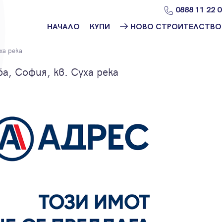
0888 11 22 
НАЧАЛО
КУПИ
НОВО СТРОИТЕЛСТВО
Намери
Ново
ха река
имот
строителство
София
, София, кв. Суха река
Защо да купя
имот с
Ново
Адрес?
строителство
Варна
Ново
строителство
Пловдив
Ново
строителство
Бургас
Проекти ново
строителство