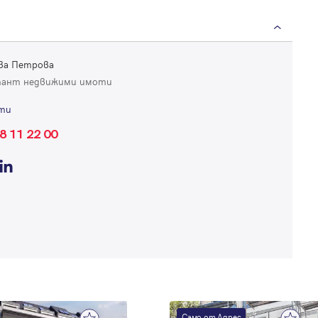
ва Петрова
тант недвижими имоти
ти
Вход
8 11 22 00
Влезте с профила си, за да разгледате повече снимки и да получит
по-подробна информация.
Продължи с Facebook
Продължи с Google
Успех!
Успех!
или влезте с имейл
Благодарим ви! Проверете имейл адрес си, за да активирате
Само от Адрес