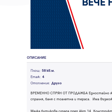
ОПИСАНИЕ
Площ:
58 кв.м.
Етаж:
4
Отопление:
Друго
ВРЕМЕННО СПРЯН ОТ ПРОДАЖБА Едностайно жили
спралня, баня с тоалетна и тераса. Има възмо
Малка бутикова сграда пред Акт 14. Конструк