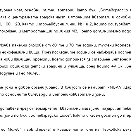
урена чрез основни пътни артерии като бул. „Ботевградско шос
връзка с централната градска част, източните квартали и осно
, 100, 120, както и тролейбусни линии №1 и 2, които осигуряват 
зположени и метростанции по линия М3, което допълнително по
ключва панелни блокове от 60-те и 70-те години, тухлени коопер
и и еднофамилни къщи. През последните години се наблюдава пост
на нови жилищни проекти, което допринася за стабилен интерес 
лко общински детски градини и училища, сред които 49 ОУ „Бен
Подуяне и Гео Милев.
е зони е добре организирано. В близост се намират УМБАЛ „Ца
 по основните булеварди и вътрешноквартални зони.
тавена чрез супермаркети, квартални магазини, пазари, аптеки,
ес зони по бул. „Ботевградско шосе“, както и лесен достъп до т
Гео Милев“, парк „Герена“ и крайречните зони на Перловска ре