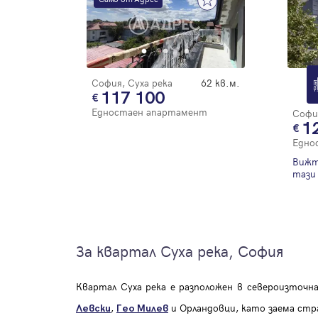
София, Суха река
62 кв.м.
117 100
Едностаен апартамент
София
1
Едно
Вижт
тази 
За квартал Суха река, София
Квартал Суха река е разположен в североизточ
,
и Орландовци, като заема стр
Левски
Гео Милев