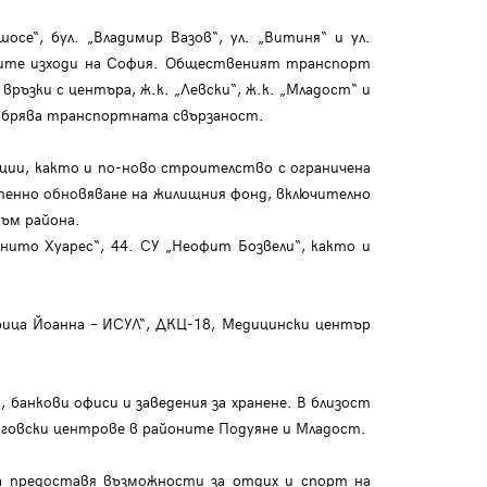
е“, бул. „Владимир Вазов“, ул. „Витиня“ и ул.
вните изходи на София. Общественият транспорт
връзки с центъра, ж.к. „Левски“, ж.к. „Младост“ и
добрява транспортната свързаност.
ации, както и по-ново строителство с ограничена
епенно обновяване на жилищния фонд, включително
към района.
ито Хуарес“, 44. СУ „Неофит Бозвели“, както и
рица Йоанна – ИСУЛ“, ДКЦ-18, Медицински център
 банкови офиси и заведения за хранене. В близост
ърговски центрове в районите Подуяне и Младост.
ка предоставя възможности за отдих и спорт на