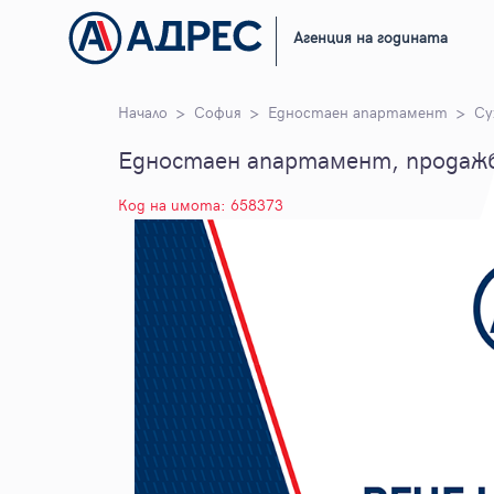
Агенция на годината
Начало
София
Едностаен апартамент
Су
Едностаен апартамент, продажба
Код на имота: 658373