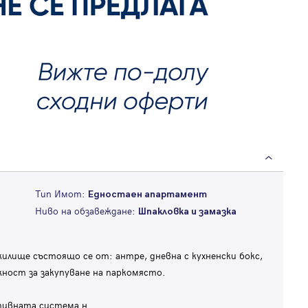
Тип Имот:
Едностаен апартамент
Ниво на обзавеждане:
Шпакловка и замазка
ще състоящо се от: антре, дневна с кухненски бокс,
жност за закупуване на паркомясто.
тивната система н
...