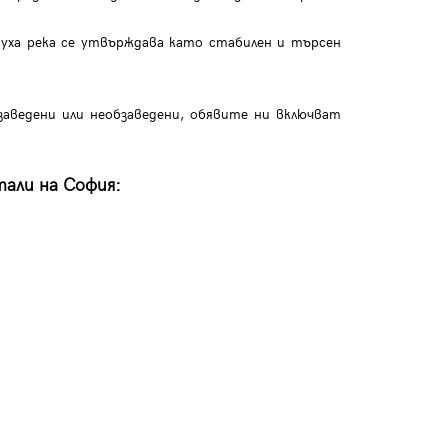
уха река се утвърждава като стабилен и търсен
аведени или необзаведени, обявите ни включват
тали на София: