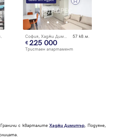
.
София, Хаджи Димитър
57 кв.м.
225 000
Тристаен апартамент
. Граничи с кварталите
, Подуяне,
Хаджи Димитър
толицата.