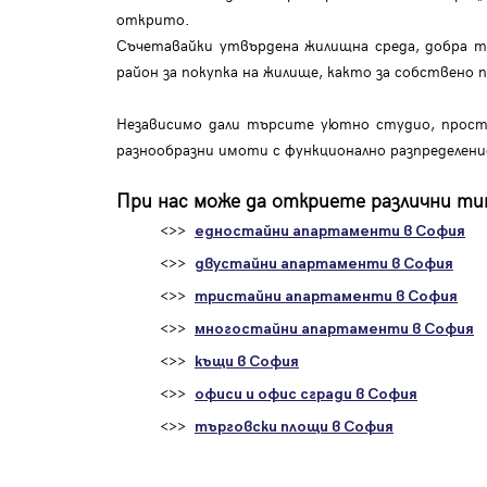
открито.
Съчетавайки утвърдена жилищна среда, добра т
район за покупка на жилище, както за собствено п
Независимо дали търсите уютно студио, просто
разнообразни имоти с функционално разпределен
При нас може да откриете различни тип
<>>
едностайни апартаменти в София
<>>
двустайни апартаменти в София
<>>
тристайни апартаменти в София
<>>
многостайни апартаменти в София
<>>
къщи в София
<>>
офиси и офис сгради в София
<>>
търговски площи в София