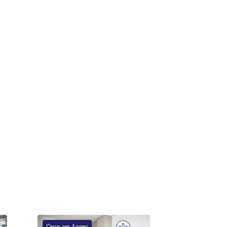
е
Само от Адрес