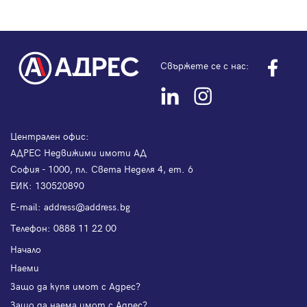
Свържете се с нас:
Централен офис:
АДРЕС Недвижими имоти АД
София - 1000, пл. Света Неделя 4, ет. 6
ЕИК: 130520890
Е-mail:
address@address.bg
Телефон:
0888 11 22 00
Начало
Наеми
Защо да купя имот с Адрес?
Защо да наема имот с Адрес?