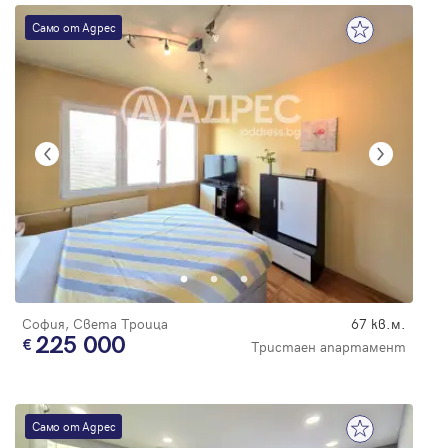
Само от Адрес
София, Света Троица
67 кв.м.
225 000
Тристаен апартамент
Само от Адрес