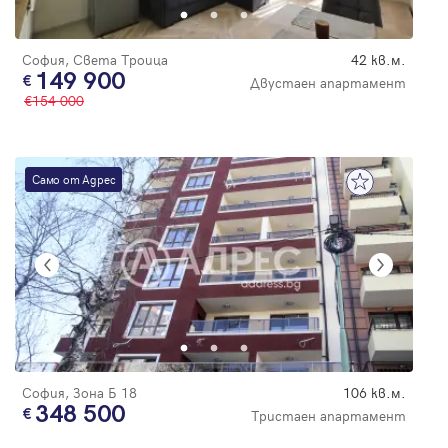
София, Света Троица
42 кв.м.
149 900
Двустаен апартамент
154 000
Само от Адрес
София, Зона Б 18
106 кв.м.
348 500
Тристаен апартамент