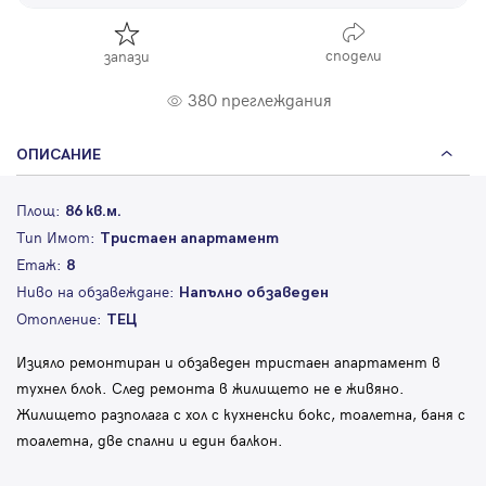
сподели
запази
380 преглеждания
ОПИСАНИЕ
Площ:
86 кв.м.
Тип Имот:
Тристаен апартамент
Етаж:
8
Ниво на обзавеждане:
Напълно обзаведен
Отопление:
ТЕЦ
Изцяло ремонтиран и обзаведен тристаен апартамент в
тухнел блок. След ремонта в жилището не е живяно.
Жилището разполага с хол с кухненски бокс, тоалетна, баня с
тоалетна, две спални и един балкон.