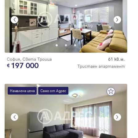
София, Света Троица
61 кв.м.
197 000
Тристаен апартамент
Намалена цена
Само от Адрес