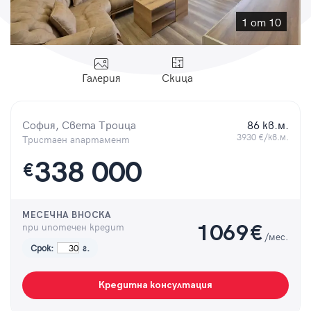
Парола
1 от 10
Галерия
Скица
Вход с имейл
София, Света Троица
86 кв.м.
Забравена парола
3930 €/кв.м.
Тристаен апартамент
338 000
€
Регистрация
МЕСЕЧНА ВНОСКА
при ипотечен кредит
1069
€
/мес.
Срок:
г.
Кредитна консултация