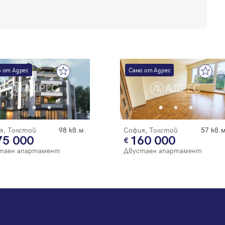
 от Адрес
Само от Адрес
я, Толстой
98 кв.м.
София, Толстой
57 кв.м
75 000
160 000
таен апартамент
Двустаен апартамент