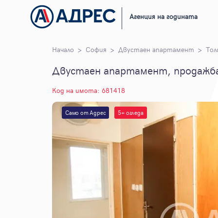
Агенция на годината
Начало
София
Двустаен апартамент
Тол
Двустаен апартамент, продажба
Код на имота: 681418
Само от Адрес
5+ огледа