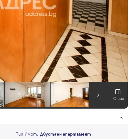
Скица
Тип Имот:
Двустаен апартамент