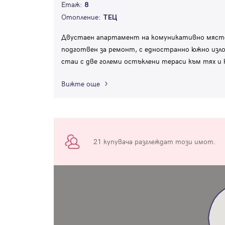
Етаж:
8
Отопление:
ТЕЦ
Двустаен апартамент на комуникативно място
подготвен за ремонт, с едностранно южно изло
стаи с две големи остъклени тераси към тях и к
Вижте още
21 купувача разглеждат този имот.