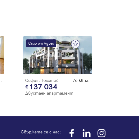
Само от Адрес
.
София, Толстой
76 кв.м.
137 034
Двустаен апартамент
Свържете се с нас: