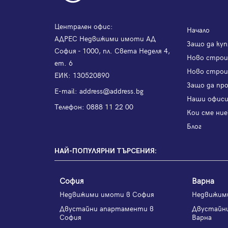
Централен офис:
Начало
АДРЕС Недвижими имоти АД
Защо да куп
София - 1000, пл. Света Неделя 4,
Ново стро
ет. 6
Ново строи
ЕИК: 130520890
Защо да пр
Е-mail:
address@address.bg
Наши офис
Телефон:
0888 11 22 00
Кои сме ние
Блог
НАЙ-ПОПУЛЯРНИ ТЪРСЕНИЯ:
София
Варна
Недвижими имоти в София
Недвижим
Двустайни апартаменти в
Двустайн
София
Варна