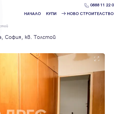
0888 11 22 
НАЧАЛО
КУПИ
НОВО СТРОИТЕЛСТВО
Намери
Ново
стой
имот
строителство
София
, София, кв. Толстой
Защо да купя
имот с
Ново
Адрес?
строителство
Варна
Ново
строителство
Пловдив
Ново
строителство
Бургас
Проекти ново
строителство