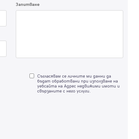
Запитване
Вход с имейл
Забравена парола
Регистрация
Съгласявам се личните ми данни да
бъдат обработвани при използване на
уебсайта на Адрес недвижими имоти и
свързаните с него услуги.