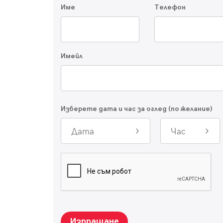
Име
Телефон
Имейл
Изберете дата и час за оглед (по желание)
Дата
Час
Изпращане