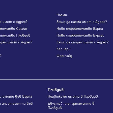
Наеми
я имот с Адрес?
Защо да наема имот с Адрес?
ителство София
Ново строителство Варна
телство Пловдив
Ново строителство Бургас
одам имот с Адрес?
Защо да отдам имот с Адрес?
и
Кариери
?
Франчайз
Пловдив
и имоти във Варна
Недвижими имоти в Пловдив
и апартаменти във
Двустайни апартаменти в
Пловдив