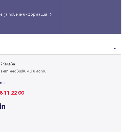
е за повече информация
Вход
Влезте с профила си, за да разгледате повече снимки и да получит
по-подробна информация.
 Желева
тант недвижими имоти
Продължи с Facebook
ти
Продължи с Google
8 11 22 00
Успех!
Успех!
или влезте с имейл
Благодарим ви! Проверете имейл адрес си, за да активирате
Благодарим ви! Очаквайте скоро да се свържем с вас!
регистрацията.
Имейл
Парола