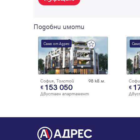
Подобни имоти
Само от Адрес
Само
София, Толстой
98 кв.м.
Софи
153 050
1
Двустаен апартамент
Двус