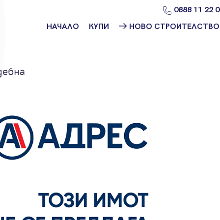
0888 11 22 
НАЧАЛО
КУПИ
НОВО СТРОИТЕЛСТВО
Намери
Ново
имот
строителство
София
дебна
Защо да купя
имот с
Ново
Адрес?
строителство
Варна
Ново
строителство
Пловдив
Ново
строителство
Бургас
Проекти ново
строителство