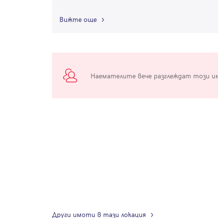
Вижте още
Наемателите вече разглеждат този и
Други имоти в тази локация