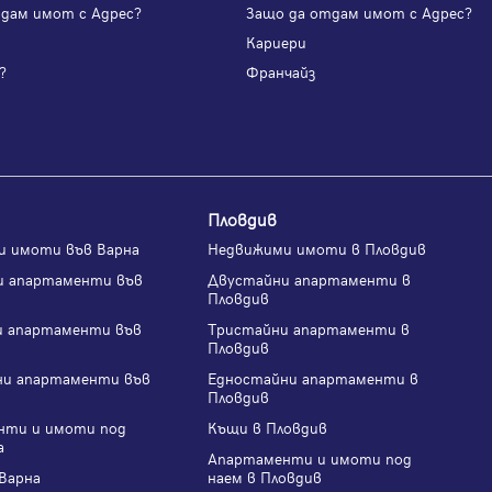
одам имот с Адрес?
Защо да отдам имот с Адрес?
и
Кариери
?
Франчайз
Пловдив
и имоти във Варна
Недвижими имоти в Пловдив
и апартаменти във
Двустайни апартаменти в
Пловдив
и апартаменти във
Тристайни апартаменти в
Пловдив
ни апартаменти във
Едностайни апартаменти в
Пловдив
нти и имоти под
Къщи в Пловдив
а
Апартаменти и имоти под
Варна
наем в Пловдив