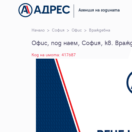
Агенция на годината
Начало
София
Офис
Враждебна
Офис, под наем, София, кв. Враж
Код на имота: 417687