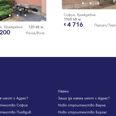
София, Враждебна
1965 кв.м.
4 716
Парцел/Тере
я, Враждебна
120 кв.м.
 200
Къща/Вила
Наеми
я имот с Адрес?
Защо да наема имот с Адрес?
ителство София
Ново строителство Варна
телство Пловдив
Ново строителство Бургас