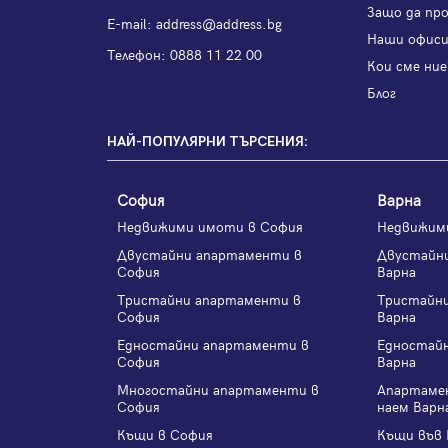
Защо да пр
Е-mail:
address@address.bg
Наши офис
Телефон:
0888 11 22 00
Кои сме ние
Блог
НАЙ-ПОПУЛЯРНИ ТЪРСЕНИЯ:
София
Варна
Недвижими имоти в София
Недвижим
Двустайни апартаменти в
Двустайн
София
Варна
Тристайни апартаменти в
Тристайн
София
Варна
Едностайни апартаменти в
Едностай
София
Варна
Многостайни апартаменти в
Апартаме
София
наем Варн
Къщи в София
Къщи във 