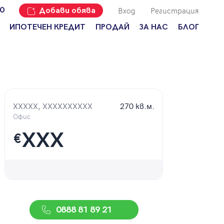
Вход
Регистрация
00
Добави обява
ИПОТЕЧЕН КРЕДИТ
ПРОДАЙ
ЗА НАС
БЛОГ
Добави
Наши офиси
За продавачи
обява
Кариери
За купувачи
Защо да
продам
Кои сме ние?
Ипотечно
имот с
кредитиране
Адрес?
XXXXX, XXXXXXXXXX
270 кв.м.
Мениджмънт
За
Офис
наемодатели
Address Run
XXX
€
За
Франчайз
наематели
Често
Анализ на
задавани
пазара
въпроси
Новини
0888 81 89 21