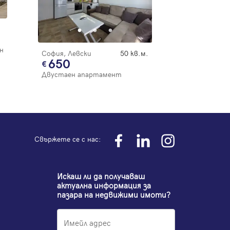
н
София, Левски
50 кв.м.
650
Двустаен апартамент
Свържете се с нас:
Искаш ли да получаваш
актуална информация за
пазара на недвижими имоти?