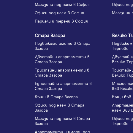
Магазини под наем в София
Офиси под
Офиси под наем в София
Магазини 
Парцели и терени в София
Стара Загора
Велико Т
Недвижими имоти в Стара
Недвижими
Загора
Търново
Двустайни апартаменти в
Двустайн
Стара Загора
Велико Тъ
Тристайни апартаменти в
Тристайн
Стара Загора
Велико Тъ
Едностайни апартаменти в
Многоста
Стара Загора
във Велик
Къщи в Стара Загора
Къщи във 
Офиси под наем в Стара
Апартаме
Загора
наем във 
Магазини под наем в Стара
Офиси под
Загора
Търново
Апартаменти и имоти под