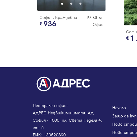
София, Враждебна
97 кв.м.
936
Офис
Софи
1
Централен офис:
Начало
АДРЕС Недвижими имоти АД
Защо да куп
София - 1000, пл. Света Неделя 4,
Ново стро
ет. 6
Ново строи
ЕИК: 130520890