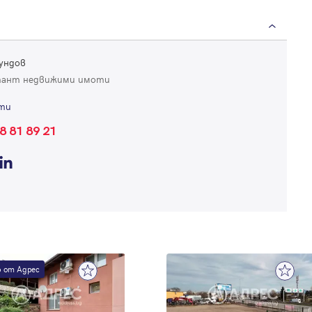
Продължи с Google
Успех!
Успех!
или влезте с имейл
Благодарим ви! Проверете имейл адрес си, за да активирате
ундов
Благодарим ви! Очаквайте скоро да се свържем с вас!
регистрацията.
тант недвижими имоти
Имейл
Парола
ти
8 81 89 21
Вход с имейл
Забравена парола
Регистрация
 от Адрес