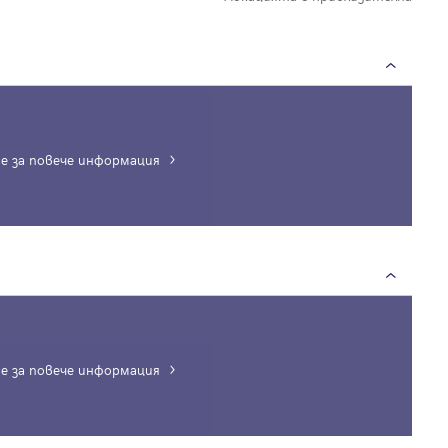
е за повече информация
Вход
Влезте с профила си, за да разгледате повече снимки и да получит
по-подробна информация.
е за повече информация
Продължи с Facebook