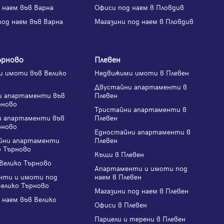
 наем във Варна
Офиси под наем в Пловдив
под наем във Варна
Магазини под наем в Пловдив
ърново
Плевен
 имоти във Велико
Недвижими имоти в Плевен
Двустайни апартаменти в
и апартаменти във
Плевен
рново
Тристайни апартаменти в
и апартаменти във
Плевен
рново
Едностайни апартаменти в
йни апартаменти
Плевен
о Търново
Къщи в Плевен
Велико Търново
Апартаменти и имоти под
нти и имоти под
наем в Плевен
Велико Търново
Магазини под наем в Плевен
 наем във Велико
Офиси в Плевен
Парцели и терени в Плевен