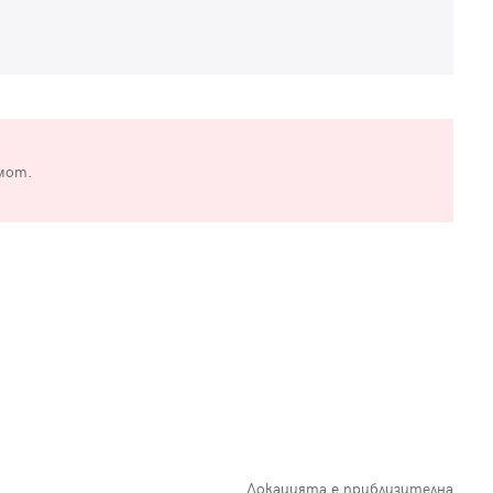
мот.
Локацията е приблизителна