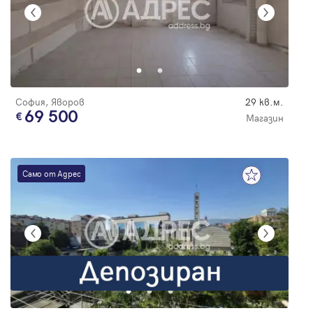
София, Яворов
29 кв.м.
69 500
Магазин
Само от Адрес