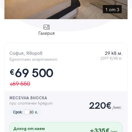
Парола
1 от 3
Галерия
Вход с имейл
София, Яворов
29 кв.м.
Забравена парола
2397 €/кв.м.
Едностаен апартамент
69 500
€
Регистрация
69 550
МЕСЕЧНА ВНОСКА
при ипотечен кредит
220
€
/мес.
Срок:
г.
Доход от наем
+335€
/мес.