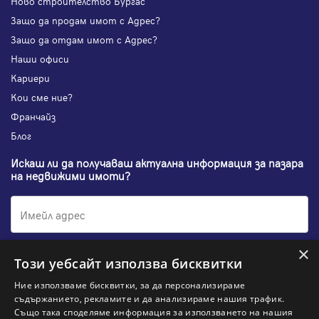
Ново строителство Бургас
Защо да продам имот с Адрес?
Защо да отдам имот с Адрес?
Наши офиси
Кариери
Кои сме ние?
Франчайз
Блог
Искаш ли да получаваш актуална информация за пазара
на недвижими имоти?
×
Абонирам се
Този уебсайт използва бисквитки
Ние използваме бисквитки, за да персонализираме
съдържанието, рекламите и да анализираме нашия трафик.
Също така споделяме информация за използването на нашия
НАЙ-ПОПУЛЯРНИ ТЪРСЕНИЯ: