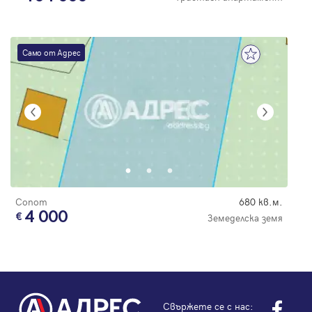
Само от Адрес
Сопот
680 кв.м.
4 000
Земеделска земя
Свържете се с нас: