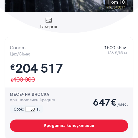
Парола
1 от 10
Галерия
Вход с имейл
Сопот
1500 кв.м.
136 €/кв.м.
Цех/Склад
Забравена парола
204 517
€
Регистрация
400 000
МЕСЕЧНА ВНОСКА
при ипотечен кредит
647
€
/мес.
Срок:
г.
Кредитна консултация