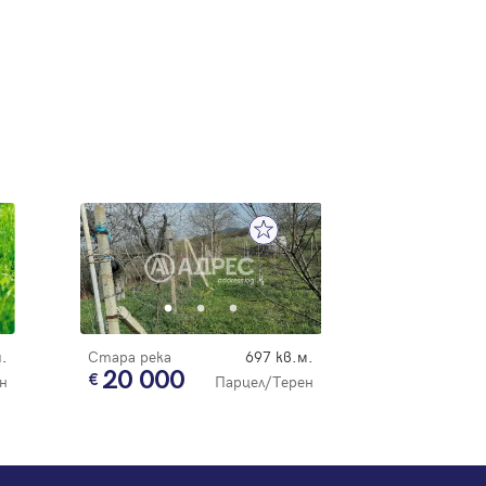
.
Стара река
697 кв.м.
20 000
н
Парцел/Терен