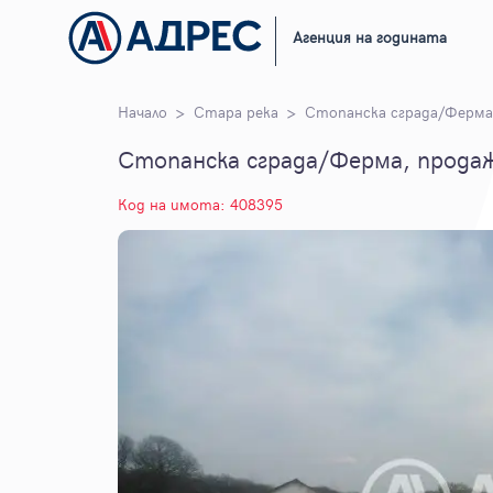
Агенция на годината
Начало
Стара река
Стопанска сграда/Ферма
Стопанска сграда/Ферма, продаж
Код на имота: 408395