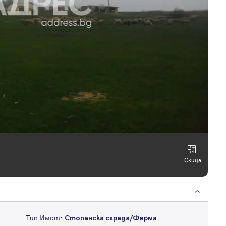
Скица
Тип Имот:
Стопанска сграда/Ферма