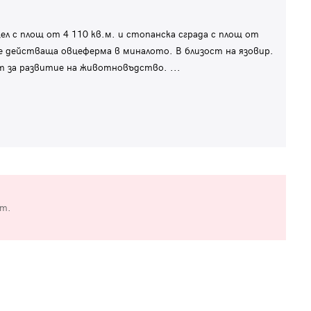
л с площ от 4 110 кв.м. и стопанска сграда с площ от
о е действаща овцеферма в миналото. В близост на язовир.
т за развитие на животновъдство.
...
от.