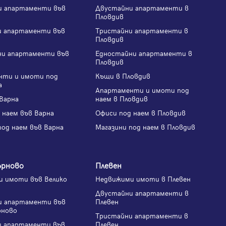
и апартаменти във
Двустайни апартаменти в
Пловдив
и апартаменти във
Тристайни апартаменти в
Пловдив
ни апартаменти във
Едностайни апартаменти в
Пловдив
нти и имоти под
Къщи в Пловдив
а
Апартаменти и имоти под
Варна
наем в Пловдив
 наем във Варна
Офиси под наем в Пловдив
под наем във Варна
Магазини под наем в Пловдив
ърново
Плевен
 имоти във Велико
Недвижими имоти в Плевен
Двустайни апартаменти в
и апартаменти във
Плевен
рново
Тристайни апартаменти в
и апартаменти във
Плевен