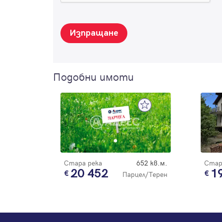
Изпращане
Подобни имоти
Стара река
652 кв.м.
Стар
20 452
1
Парцел/Терен