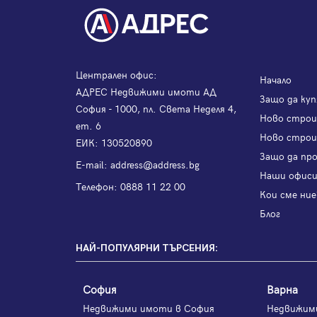
Централен офис:
Начало
АДРЕС Недвижими имоти АД
Защо да куп
София - 1000, пл. Света Неделя 4,
Ново стро
ет. 6
Ново строи
ЕИК: 130520890
Защо да пр
Е-mail:
address@address.bg
Наши офис
Телефон:
0888 11 22 00
Кои сме ние
Блог
НАЙ-ПОПУЛЯРНИ ТЪРСЕНИЯ:
София
Варна
Недвижими имоти в София
Недвижим