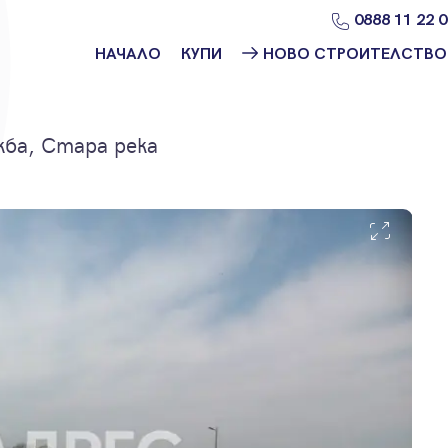
0888 11 22 
НАЧАЛО
КУПИ
НОВО СТРОИТЕЛСТВО
Намери
Ново
имот
строителство
София
ба, Стара река
Защо да купя
имот с
Ново
Адрес?
строителство
Варна
Ново
строителство
Пловдив
Ново
строителство
Бургас
Проекти ново
строителство