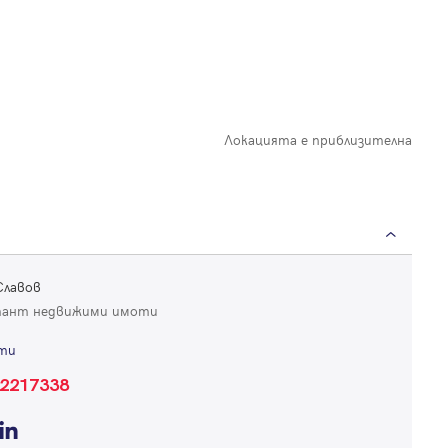
Локацията е приблизителна
Славов
тант недвижими имоти
ти
Вход
2217338
Влезте с профила си, за да разгледате повече снимки и да получит
по-подробна информация.