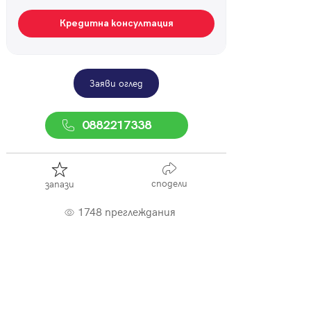
Кредитна консултация
Заяви оглед
0882217338
сподели
запази
1748 преглеждания