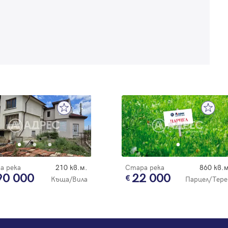
Регистрация
а река
210 кв.м.
Стара река
860 кв.м
90 000
22 000
Къща/Вила
Парцел/Тере