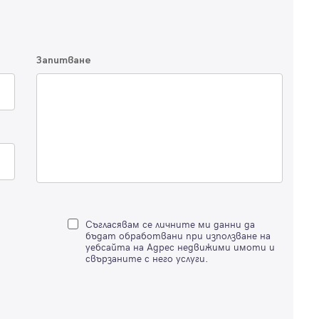
Продължи с Facebook
Запитване
Продължи с Google
Успех!
Успех!
или влезте с имейл
Благодарим ви! Проверете имейл адрес си, за да активирате
Благодарим ви! Очаквайте скоро да се свържем с вас!
регистрацията.
Имейл
Парола
Съгласявам се личните ми данни да
бъдат обработвани при използване на
уебсайта на Адрес недвижими имоти и
свързаните с него услуги.
Вход с имейл
Забравена парола