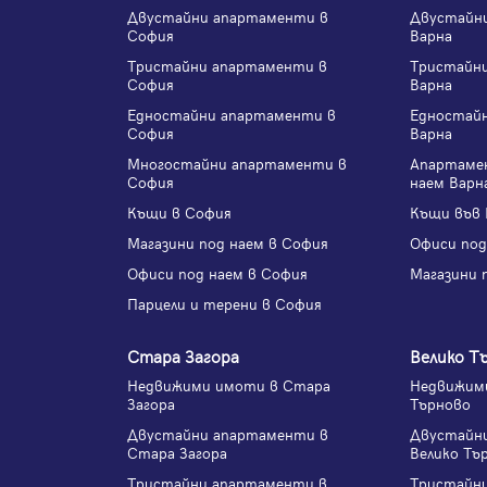
Двустайни апартаменти в
Двустайн
София
Варна
Тристайни апартаменти в
Тристайн
София
Варна
Едностайни апартаменти в
Едностай
София
Варна
Многостайни апартаменти в
Апартаме
София
наем Варн
Къщи в София
Къщи във 
Магазини под наем в София
Офиси под
Офиси под наем в София
Магазини 
Парцели и терени в София
Стара Загора
Велико Т
Недвижими имоти в Стара
Недвижими
Загора
Търново
Двустайни апартаменти в
Двустайн
Стара Загора
Велико Тъ
Тристайни апартаменти в
Тристайн