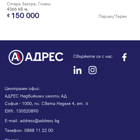
Стара Загора, Голеш
4366 кв.м.
150 000
Парцел/Терен
Свържете се с нас:
Централен офис:
АДРЕС Недвижими имоти АД
София - 1000, пл. Света Неделя 4, ет. 6
ЕИК: 130520890
Е-mail:
address@address.bg
Телефон:
0888 11 22 00
Начало