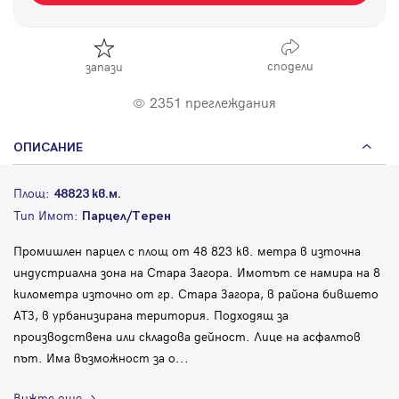
сподели
запази
2351 преглеждания
ОПИСАНИЕ
Площ:
48823 кв.м.
Тип Имот:
Парцел/Терен
Промишлен парцел с площ от 48 823 кв. метра в източна
индустриална зона на Стара Загора. Имотът се намира на 8
километра източно от гр. Стара Загора, в района бившето
АТЗ, в урбанизирана територия. Подходящ за
производствена или складова дейност. Лице на асфалтов
път. Има възможност за о
...
Вижте още