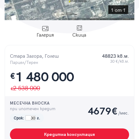
Парола
1 от 1
Галерия
Скица
Вход с имейл
Стара Загора, Голеш
48823 кв.м.
Забравена парола
30 €/кв.м.
Парцел/Терен
1 480 000
€
Регистрация
2 538 000
МЕСЕЧНА ВНОСКА
при ипотечен кредит
4679
€
/мес.
Срок:
г.
Кредитна консултация