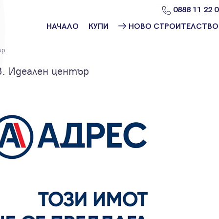
0888 11 22 
НАЧАЛО
КУПИ
НОВО СТРОИТЕЛСТВО
Намери
Ново
ър
имот
строителство
София
в. Идеален център
Защо да купя
имот с
Ново
Адрес?
строителство
Варна
Ново
строителство
Пловдив
Ново
строителство
Бургас
Проекти ново
строителство