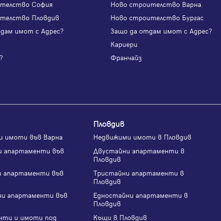
ителство София
Ново строителство Варна
телство Пловдив
Ново строителство Бургас
одам имот с Адрес?
Защо да отдам имот с Адрес?
и
Кариери
?
Франчайз
Пловдив
и имоти във Варна
Недвижими имоти в Пловдив
и апартаменти във
Двустайни апартаменти в
Пловдив
и апартаменти във
Тристайни апартаменти в
Пловдив
ни апартаменти във
Едностайни апартаменти в
Пловдив
нти и имоти под
Къщи в Пловдив