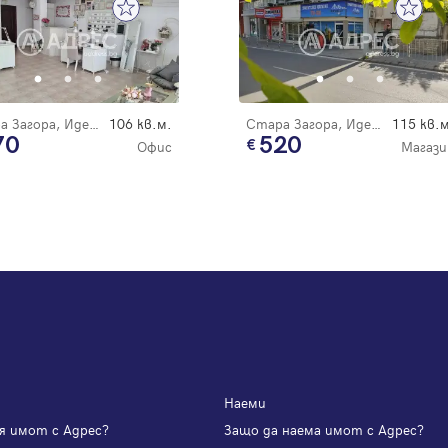
Стара Загора, Идеален център
106 кв.м.
Стара Загора, Идеален център
115 кв.м
70
520
Офис
Магази
Наеми
я имот с Адрес?
Защо да наема имот с Адрес?