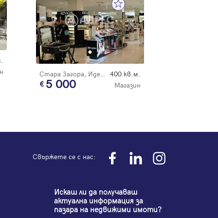
.
н
Стара Загора, Идеален център
400 кв.м.
5 000
Магазин
Свържете се с нас:
Искаш ли да получаваш
актуална информация за
пазара на недвижими имоти?