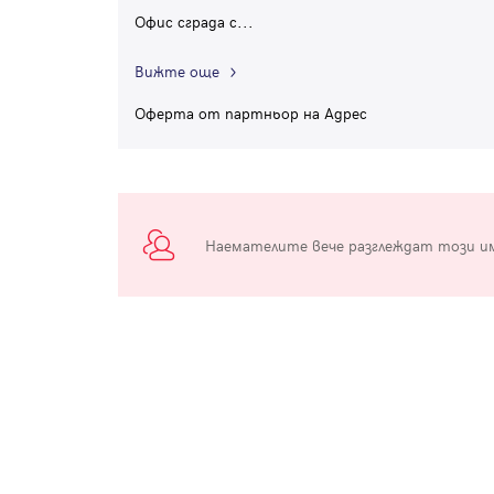
Офис сграда с
...
Вижте още
Оферта от партньор на Адрес
Наемателите вече разглеждат този и