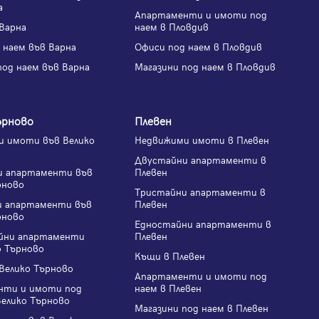
а
Апартаменти и имоти под
Варна
наем в Пловдив
 наем във Варна
Офиси под наем в Пловдив
под наем във Варна
Магазини под наем в Пловдив
ърново
Плевен
 имоти във Велико
Недвижими имоти в Плевен
Двустайни апартаменти в
и апартаменти във
Плевен
рново
Тристайни апартаменти в
и апартаменти във
Плевен
рново
Едностайни апартаменти в
йни апартаменти
Плевен
о Търново
Къщи в Плевен
Велико Търново
Апартаменти и имоти под
нти и имоти под
наем в Плевен
Велико Търново
Магазини под наем в Плевен