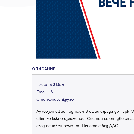
ОПИСАНИЕ
Площ:
60 кв.м.
Етаж:
6
Отопление:
Друго
Луксозен офис под наем в офис сграда до парк "
светло южно изложение. Състои се от две стаи
след основен ремонт. Цената е без ДДС.