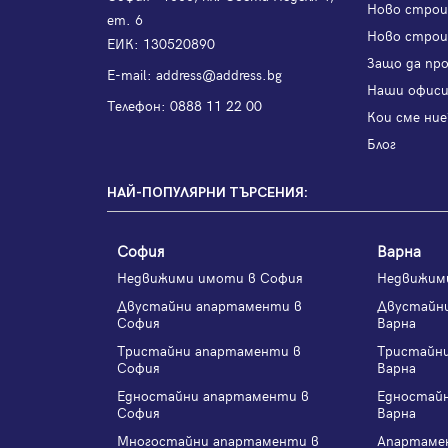
Ново стро
ет. 6
Ново строи
ЕИК: 130520890
Защо да пр
Е-mail:
address@address.bg
Наши офис
Телефон:
0888 11 22 00
Кои сме ние
Блог
НАЙ-ПОПУЛЯРНИ ТЪРСЕНИЯ:
София
Варна
Недвижими имоти в София
Недвижим
Двустайни апартаменти в
Двустайн
София
Варна
Тристайни апартаменти в
Тристайн
София
Варна
Едностайни апартаменти в
Едностай
София
Варна
Многостайни апартаменти в
Апартаме