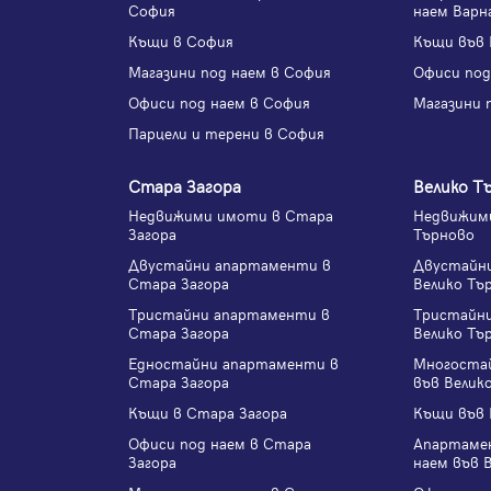
София
наем Варн
Къщи в София
Къщи във 
Магазини под наем в София
Офиси под
Офиси под наем в София
Магазини 
Парцели и терени в София
Стара Загора
Велико Т
Недвижими имоти в Стара
Недвижими
Загора
Търново
Двустайни апартаменти в
Двустайн
Стара Загора
Велико Тъ
Тристайни апартаменти в
Тристайн
Стара Загора
Велико Тъ
Едностайни апартаменти в
Многоста
Стара Загора
във Велик
Къщи в Стара Загора
Къщи във 
Офиси под наем в Стара
Апартаме
Загора
наем във 