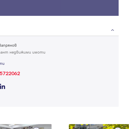
Продължи с Google
Успех!
Успех!
или влезте с имейл
Благодарим ви! Проверете имейл адрес си, за да активирате
Благодарим ви! Очаквайте скоро да се свържем с вас!
регистрацията.
Имейл
Парола
Запрянов
тант недвижими имоти
ти
5722062
Вход с имейл
Забравена парола
Регистрация