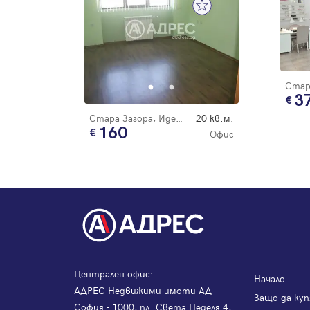
3
Стара Загора, Идеален център
20 кв.м.
160
Офис
Централен офис:
Начало
АДРЕС Недвижими имоти АД
Защо да куп
София - 1000, пл. Света Неделя 4,