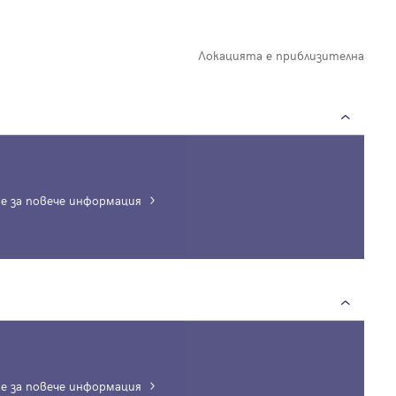
Локацията е приблизителна
е за повече информация
Вход
Влезте с профила си, за да разгледате повече снимки и да получит
по-подробна информация.
Продължи с Facebook
е за повече информация