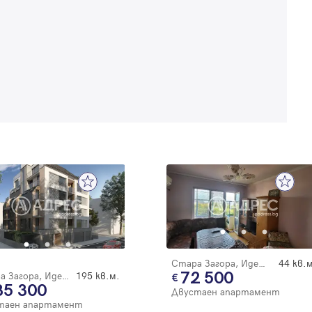
Забравена парола
Регистрация
Стара Загора, Идеален център
44 кв.м
72 500
Стара Загора, Идеален център
195 кв.м.
85 300
Двустаен апартамент
таен апартамент