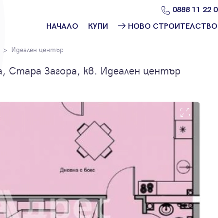
0888 11 22 
НАЧАЛО
КУПИ
НОВО СТРОИТЕЛСТВО
Намери
Ново
Идеален център
имот
строителство
София
 Стара Загора, кв. Идеален център
Защо да купя
имот с
Ново
Адрес?
строителство
Варна
Ново
строителство
Пловдив
Ново
строителство
Бургас
Проекти ново
строителство