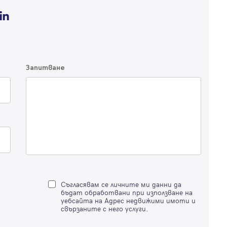
Влезте с профила си, за да разгледате повече снимки и да получит
по-подробна информация.
Продължи с Facebook
Запитване
Продължи с Google
Успех!
Успех!
или влезте с имейл
Благодарим ви! Проверете имейл адрес си, за да активирате
Благодарим ви! Очаквайте скоро да се свържем с вас!
регистрацията.
Имейл
Парола
Съгласявам се личните ми данни да
бъдат обработвани при използване на
уебсайта на Адрес недвижими имоти и
свързаните с него услуги.
Вход с имейл