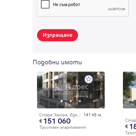
Изпращане
Подобни имоти
Стара Загора, Идеален център
141 кв.м.
151 060
1
Тристаен апартамент
Трис