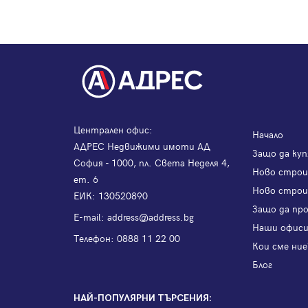
Централен офис:
Начало
АДРЕС Недвижими имоти АД
Защо да куп
София - 1000, пл. Света Неделя 4,
Ново стро
ет. 6
Ново строи
ЕИК: 130520890
Защо да пр
Е-mail:
address@address.bg
Наши офис
Телефон:
0888 11 22 00
Кои сме ние
Блог
НАЙ-ПОПУЛЯРНИ ТЪРСЕНИЯ: