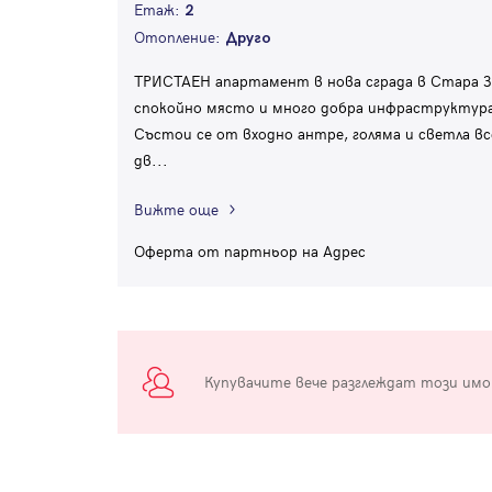
Етаж:
2
Отопление:
Друго
ТРИСТАЕН апартамент в нова сграда в Стара За
спокойно място и много добра инфраструктура
Състои се от входно антре, голяма и светла вс
дв
...
Вижте още
Оферта от партньор на Адрес
Купувачите вече разглеждат този им