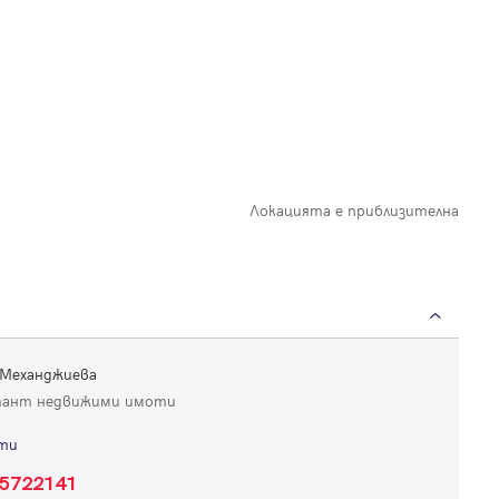
Локацията е приблизителна
 Механджиева
тант недвижими имоти
ти
Вход
5722141