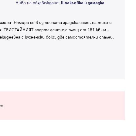
Ниво на обзавеждане:
Шпакловка и замазка
гора. Намира се в източната градска част, на тихо и
. ТРИСТАЙНИЯТ апартамент е с площ от 151 кв. м.
екидневна с кухненски бокс, две самостоятелни спални,
от.