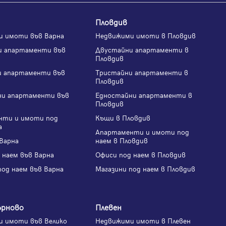
Пловдив
и имоти във Варна
Недвижими имоти в Пловдив
и апартаменти във
Двустайни апартаменти в
Пловдив
и апартаменти във
Тристайни апартаменти в
Пловдив
ни апартаменти във
Едностайни апартаменти в
Пловдив
нти и имоти под
Къщи в Пловдив
а
Апартаменти и имоти под
Варна
наем в Пловдив
 наем във Варна
Офиси под наем в Пловдив
под наем във Варна
Магазини под наем в Пловдив
ърново
Плевен
 имоти във Велико
Недвижими имоти в Плевен