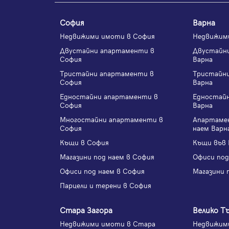
София
Варна
Недвижими имоти в София
Недвижим
Двустайни апартаменти в
Двустайн
София
Варна
Тристайни апартаменти в
Тристайн
София
Варна
Едностайни апартаменти в
Едностай
София
Варна
Многостайни апартаменти в
Апартаме
София
наем Варн
Къщи в София
Къщи във 
Магазини под наем в София
Офиси под
Офиси под наем в София
Магазини 
Парцели и терени в София
Стара Загора
Велико Т
Недвижими имоти в Стара
Недвижими