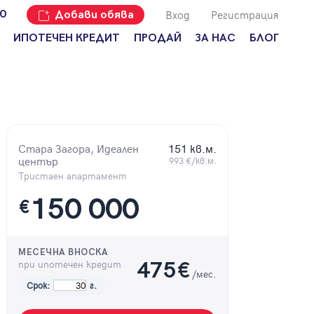
Вход
Регистрация
00
Добави обява
ИПОТЕЧЕН КРЕДИТ
ПРОДАЙ
ЗА НАС
БЛОГ
Добави
Наши офиси
За продавачи
обява
Кариери
За купувачи
Защо да
продам
Кои сме ние?
Ипотечно
имот с
кредитиране
Адрес?
Стара Загора, Идеален
151 кв.м.
Мениджмънт
център
993 €/кв.м.
За
наемодатели
Тристаен апартамент
Address Run
150 000
За
€
Франчайз
наематели
Често
Анализ на
задавани
пазара
въпроси
МЕСЕЧНА ВНОСКА
при ипотечен кредит
475
€
/мес.
Новини
Срок:
г.