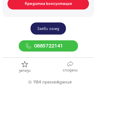
Кредитна консултация
Заяви оглед
0885722141
сподели
запази
984 преглеждания