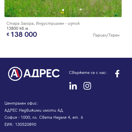
Стара Загора, Индустриален - изток
13800 кв.м.
138 000
Парцел/Терен
Свържете се с нас:
Централен офис:
АДРЕС Недвижими имоти АД
София - 1000, пл. Света Неделя 4, ет. 6
ЕИК: 130520890