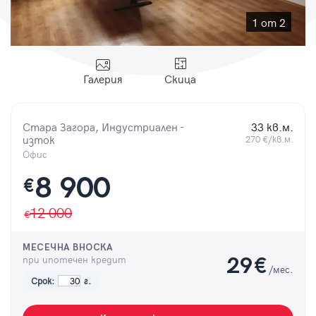
Парола
1 от 2
Галерия
Скица
Вход с имейл
Стара Загора, Индустриален -
33 кв.м.
изток
Забравена парола
270 €/кв.м.
Офис
Регистрация
8 900
€
12 000
МЕСЕЧНА ВНОСКА
при ипотечен кредит
29
€
/мес.
Срок:
г.