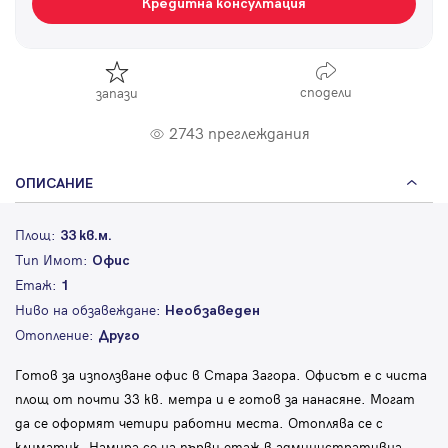
Кредитна консултация
сподели
запази
2743 преглеждания
ОПИСАНИЕ
Площ:
33 кв.м.
Тип Имот:
Офис
Етаж:
1
Ниво на обзавеждане:
Необзаведен
Отопление:
Друго
Готов за използване офис в Стара Загора. Офисът е с чиста
площ от почти 33 кв. метра и е готов за нанасяне. Могат
да се оформят четири работни места. Отоплява се с
климатик. Намира се на първи етаж в административна