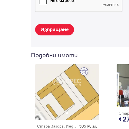
Изпращане
Подобни имоти
2
Стара Загора, Индустриален - запад
505 кв.м.