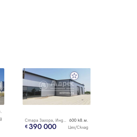
.
д
Стара Загора, Индустриален - запад
600 кв.м.
390 000
Цех/Склад