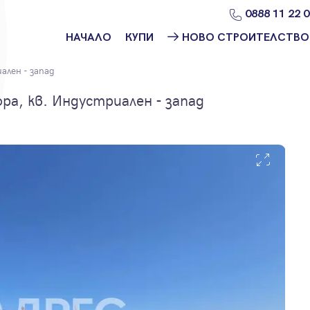
0888 11 22 
НАЧАЛО
КУПИ
НОВО СТРОИТЕЛСТВО
Намери
Ново
лен - запад
имот
строителство
София
ра, кв. Индустриален - запад
Защо да купя
имот с
Ново
Адрес?
строителство
Варна
Ново
строителство
Пловдив
Ново
строителство
Бургас
Проекти ново
строителство