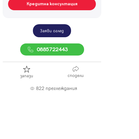
Кредитна консултация
Заяви оглед
0885722443
сподели
запази
822 преглеждания