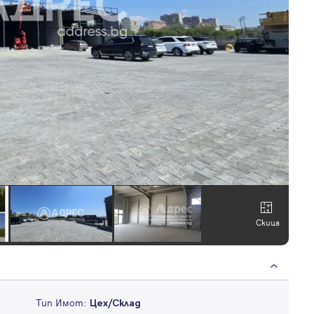
Скица
Тип Имот:
Цех/Склад