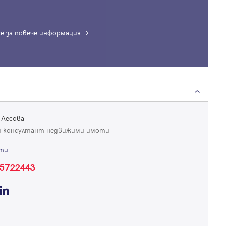
е за повече информация
Вход
Влезте с профила си, за да разгледате повече снимки и да получит
 Лесова
по-подробна информация.
 консултант недвижими имоти
ти
Продължи с Facebook
5722443
Продължи с Google
Успех!
Успех!
или влезте с имейл
Благодарим ви! Проверете имейл адрес си, за да активирате