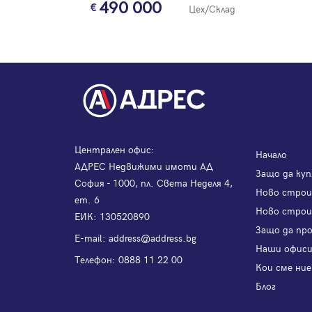
490 000
Цех/Склад
Централен офис:
Начало
АДРЕС Недвижими имоти АД
Защо да куп
София - 1000, пл. Света Неделя 4,
Ново стро
ет. 6
Ново строи
ЕИК: 130520890
Защо да пр
Е-mail:
address@address.bg
Наши офис
Телефон:
0888 11 22 00
Кои сме ние
Блог