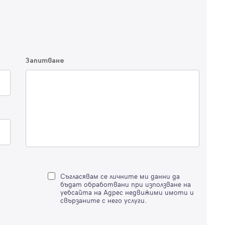
Благодарим ви! Очаквайте скоро да се свържем с вас!
регистрацията.
Имейл
Парола
Запитване
Вход с имейл
Забравена парола
Регистрация
Съгласявам се личните ми данни да
бъдат обработвани при използване на
уебсайта на Адрес недвижими имоти и
свързаните с него услуги.