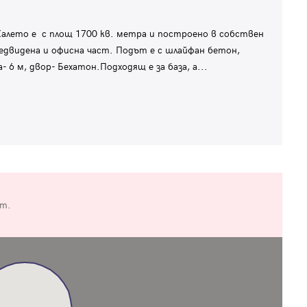
алето е с площ 1700 кв. метра и построено в собствен
едвидена и офисна част. Подът е с шлайфан бетон,
 6 м, двор- Бехатон.Подходящ е за база, а
...
от.