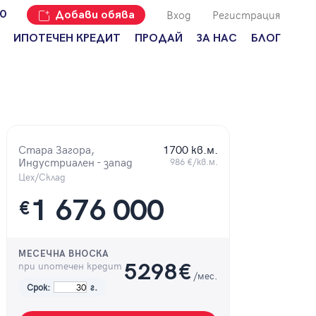
Вход
Регистрация
00
Добави обява
ИПОТЕЧЕН КРЕДИТ
ПРОДАЙ
ЗА НАС
БЛОГ
Добави
Наши офиси
За продавачи
обява
Кариери
За купувачи
Защо да
продам
Кои сме ние?
Ипотечно
имот с
кредитиране
Адрес?
Стара Загора,
1700 кв.м.
Мениджмънт
Индустриален - запад
986 €/кв.м.
За
наемодатели
Цех/Склад
Address Run
1 676 000
За
€
Франчайз
наематели
Често
Анализ на
задавани
пазара
въпроси
МЕСЕЧНА ВНОСКА
при ипотечен кредит
5298
€
/мес.
Новини
Срок:
г.