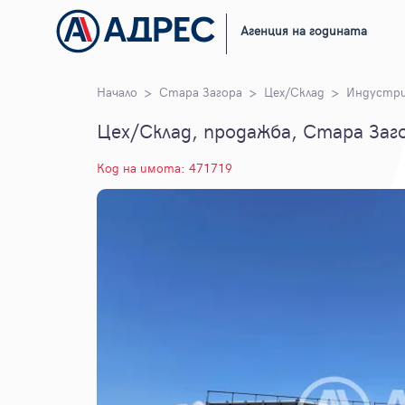
Агенция на годината
Начало
Стара Загора
Цех/Склад
Индустриа
Цех/Склад, продажба, Стара Заго
Код на имота: 471719