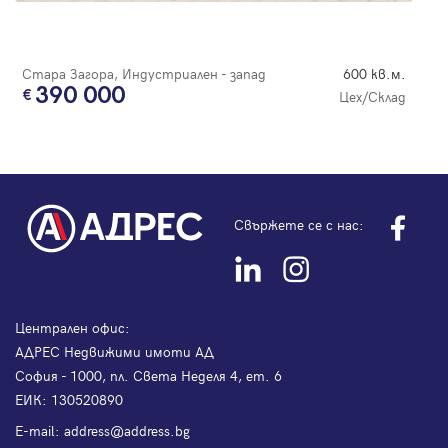
Стара Загора, Индустриален - запад
600 кв.м.
390 000
Цех/Склад
Свържете се с нас:
Централен офис:
АДРЕС Недвижими имоти АД
София - 1000, пл. Света Неделя 4, ет. 6
ЕИК: 130520890
Е-mail:
address@address.bg