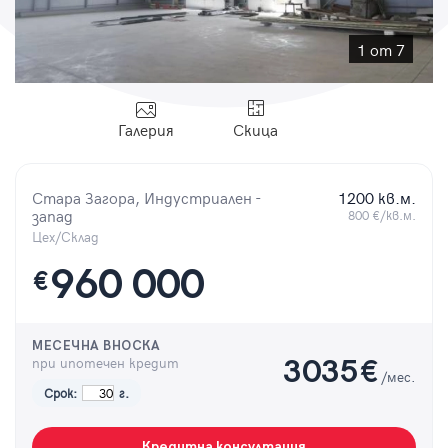
Парола
1 от 7
Галерия
Скица
Вход с имейл
Стара Загора, Индустриален -
1200 кв.м.
Забравена парола
запад
800 €/кв.м.
Цех/Склад
Регистрация
960 000
€
МЕСЕЧНА ВНОСКА
при ипотечен кредит
3035
€
/мес.
Срок:
г.
Кредитна консултация