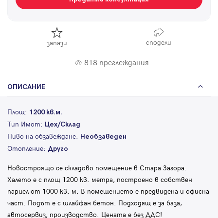
сподели
запази
818 преглеждания
ОПИСАНИЕ
Площ:
1200 кв.м.
Тип Имот:
Цех/Склад
Ниво на обзавеждане:
Необзаведен
Отопление:
Друго
Новостроящо се складово помещение в Стара Загора.
Халето е с площ 1200 кв. метра, построено в собствен
парцел от 1000 кв. м. В помещението е предвидена и офисна
част. Подът е с шлайфан бетон. Подходящ е за база,
автосервиз, производство. Цената е без ДДС!