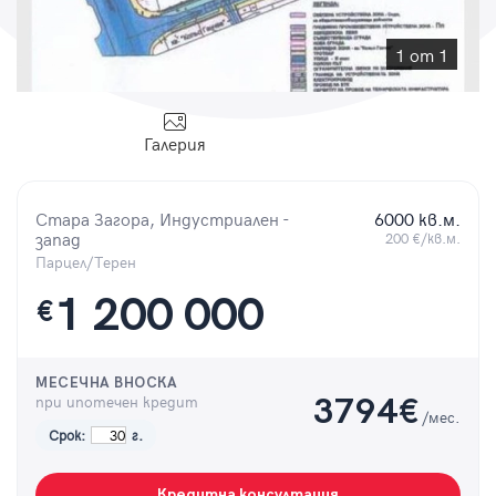
Парола
1 от 1
Галерия
Вход с имейл
Стара Загора, Индустриален -
6000 кв.м.
Забравена парола
запад
200 €/кв.м.
Парцел/Терен
Регистрация
1 200 000
€
МЕСЕЧНА ВНОСКА
при ипотечен кредит
3794
€
/мес.
Срок:
г.
Кредитна консултация