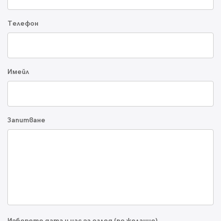
Телефон
Имейл
Запитване
Изберете дата и час за оглед (по желание)