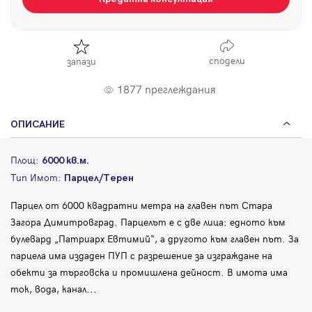
сподели
запази
1877 преглеждания
ОПИСАНИЕ
Площ:
6000 кв.м.
Тип Имот:
Парцел/Терен
Парцел от 6000 квадратни метра на главен път Стара
Загора Димитровград. Парцелът е с две лица: едното към
булевард „Патриарх Евтимий“, а другото към главен път. За
парцела има издаден ПУП с разрешение за изграждане на
обекти за търговска и промишлена дейност. В имота има
ток, вода, канал
...