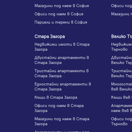
Магазини под наем в София
Офиси под
Офиси под наем в София
Магазини 
Парцели и терени в София
Стара Загора
Велико Т
Недвижими имоти в Стара
Недвижими
Загора
Търново
Двустайни апартаменти в
Двустайн
Стара Загора
Велико Тъ
Тристайни апартаменти в
Тристайн
Стара Загора
Велико Тъ
Едностайни апартаменти в
Многоста
Стара Загора
във Велик
Къщи в Стара Загора
Къщи във 
Офиси под наем в Стара
Апартаме
Загора
наем във 
Магазини под наем в Стара
Офиси под
Загора
Търново
Апартаменти и имоти под