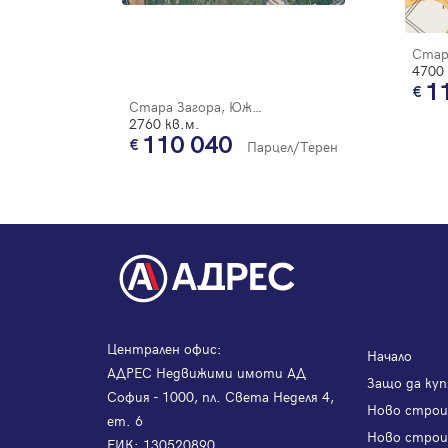
4700 
1
Стара Загора, Южна дъга
2760 кв.м.
110 040
Парцел/Терен
Централен офис:
Начало
АДРЕС Недвижими имоти АД
Защо да куп
София - 1000, пл. Света Неделя 4,
Ново стро
ет. 6
Ново строи
ЕИК: 130520890