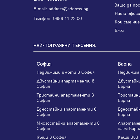
Защо да пр
Е-mail:
address@address.bg
Наши офис
Телефон:
0888 11 22 00
Кои сме ние
Блог
НАЙ-ПОПУЛЯРНИ ТЪРСЕНИЯ:
София
Варна
Недвижими имоти в София
Недвижим
Двустайни апартаменти в
Двустайн
София
Варна
Тристайни апартаменти в
Тристайн
София
Варна
Едностайни апартаменти в
Едностай
София
Варна
Многостайни апартаменти в
Апартаме
София
наем Варн
Къщи в София
Къщи във 