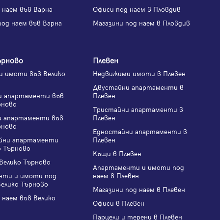
 наем във Варна
Офиси под наем в Пловдив
под наем във Варна
Магазини под наем в Пловдив
ърново
Плевен
 имоти във Велико
Недвижими имоти в Плевен
Двустайни апартаменти в
и апартаменти във
Плевен
рново
Тристайни апартаменти в
и апартаменти във
Плевен
рново
Едностайни апартаменти в
йни апартаменти
Плевен
о Търново
Къщи в Плевен
Велико Търново
Апартаменти и имоти под
нти и имоти под
наем в Плевен
Велико Търново
Магазини под наем в Плевен
 наем във Велико
Офиси в Плевен
Парцели и терени в Плевен