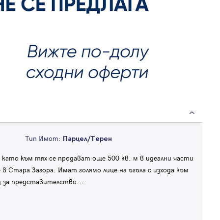
Тип Имот:
Парцел/Терен
, като към тях се продават още 500 кв. м в идеални части
в Стара Загора. Имат голямо лице на ъгъла с изхода към
ящ за представителство
...