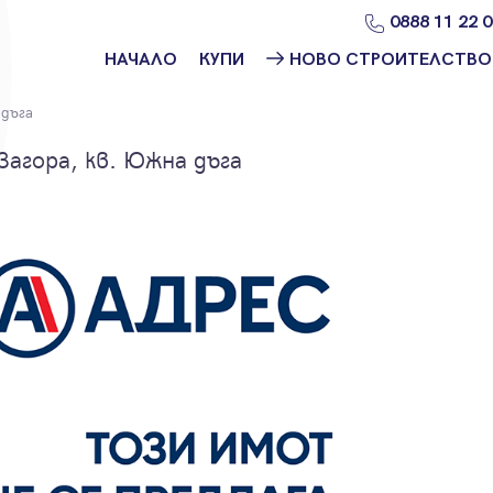
0888 11 22 
НАЧАЛО
КУПИ
НОВО СТРОИТЕЛСТВО
Намери
Ново
дъга
имот
строителство
София
Загора, кв. Южна дъга
Защо да купя
имот с
Ново
Адрес?
строителство
Варна
Ново
строителство
Пловдив
Ново
строителство
Бургас
Проекти ново
строителство