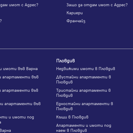
одам имот с Адрес?
Защо да отдам имот с Адрес?
и
Кариери
?
Франчайз
Пловдив
и имоти във Варна
Недвижими имоти в Пловдив
и апартаменти във
Двустайни апартаменти в
Пловдив
и апартаменти във
Тристайни апартаменти в
Пловдив
ни апартаменти във
Едностайни апартаменти в
Пловдив
нти и имоти под
Къщи в Пловдив
а
Апартаменти и имоти под
Варна
наем в Пловдив