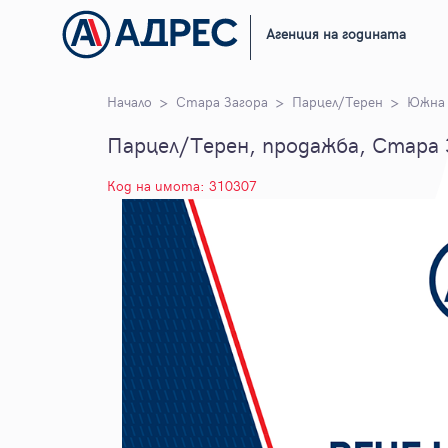
Агенция на годината
Начало
Стара Загора
Парцел/Терен
Южна 
Парцел/Терен, продажба, Стара 
Код на имота: 310307