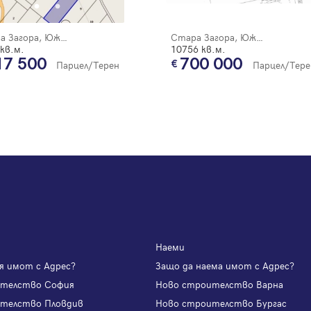
Стара Загора, Южна дъга
Стара Загора, Южна дъга
кв.м.
10756 кв.м.
17 500
700 000
Парцел/Терен
Парцел/Тере
Наеми
я имот с Адрес?
Защо да наема имот с Адрес?
ителство София
Ново строителство Варна
телство Пловдив
Ново строителство Бургас