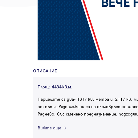
ОПИСАНИЕ
Площ:
4434 кв.м.
Парцелите са два- 1817 кв. метра и 2117 кв. м
от пътя. Разположени са на околовръстно шосе 
Раднево. Със сменено предназначение, подход
Вижте още