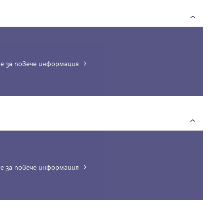
е за повече информация
Вход
Влезте с профила си, за да разгледате повече снимки и да получит
по-подробна информация.
е за повече информация
Продължи с Facebook