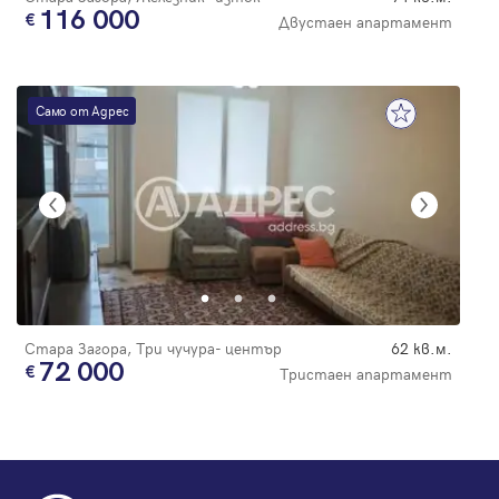
116 000
Двустаен апартамент
Само от Адрес
Стара Загора, Три чучура- център
62 кв.м.
72 000
Тристаен апартамент