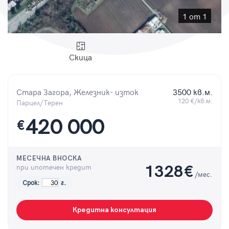
Парола
1 от 1
Скица
Вход с имейл
Стара Загора, Железник- изток
3500 кв.м.
Забравена парола
120 €/кв.м.
Парцел/Терен
420 000
€
Регистрация
МЕСЕЧНА ВНОСКА
при ипотечен кредит
1328
€
/мес.
Срок:
г.
Кредитна консултация