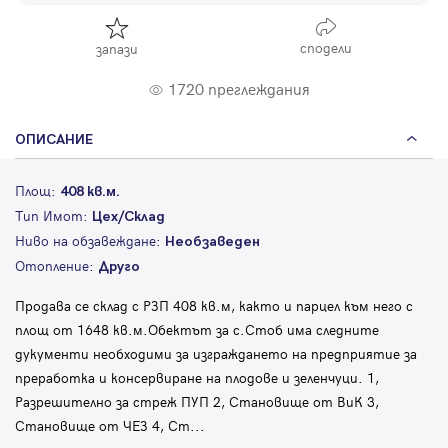
сподели
запази
1720 преглеждания
ОПИСАНИЕ
Площ:
408 кв.м.
Тип Имот:
Цех/Склад
Ниво на обзавеждане:
Необзаведен
Отопление:
Друго
Продава се склад с РЗП 408 кв.м, както и парцел към него с
площ от 1648 кв.м.Обектът за с.Стоб има следните
дукументи необходими за изграждането на предприятие за
преработка и консервиране на плодове и зеленчуци. 1,
Разрешително за стреж ПУП 2, Становище от ВиК 3,
Становище от ЧЕЗ 4, Ст
...