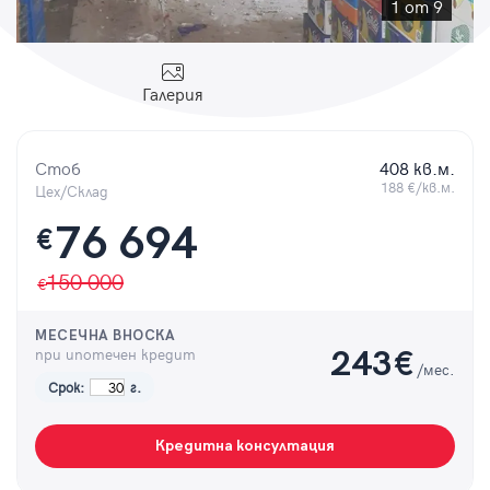
Парола
1 от 9
Галерия
Вход с имейл
Стоб
408 кв.м.
188 €/кв.м.
Цех/Склад
Забравена парола
76 694
€
Регистрация
150 000
МЕСЕЧНА ВНОСКА
при ипотечен кредит
243
€
/мес.
Срок:
г.
Кредитна консултация