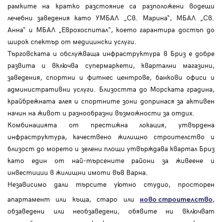
рамките на кратко разстояние са разположени водещи
лечебни заведения като УМБАЛ „Св. Марина“, МБАЛ „Св.
Анна“ и МБАЛ „Еврохоспитал“, което гарантира достъп до
широк спектър от медицински услуги.
Търговската и обслужваща инфраструктура в Бриз е добре
развита и включва супермаркети, квартални магазини,
заведения, спортни и фитнес центрове, банкови офиси и
административни услуги. Близостта до Морската градина,
крайбрежната алея и спортните зони допринася за активен
начин на живот и разнообразни възможности за отдих.
Комбинацията от престижна локация, утвърдена
инфраструктура, качествено жилищно строителство и
близост до морето и зелени площи утвърждава квартал Бриз
като един от най-търсените райони за живеене и
инвестиции в жилищни имоти във Варна.
Независимо дали търсите уютно студио, просторен
апартамент или къща, старо или
,
ново строителство
обзаведени или необзаведени, обявите ни включват