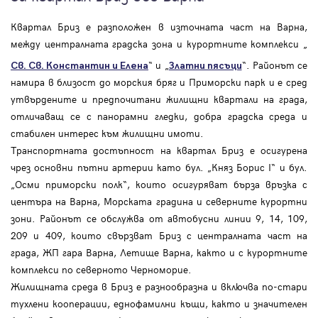
Квартал Бриз е разположен в източната част на Варна,
между централната градска зона и курортните комплекси „
“ и „
“. Районът се
Св. Св. Константин и Елена
Златни пясъци
намира в близост до морския бряг и Приморски парк и е сред
утвърдените и предпочитани жилищни квартали на града,
отличаващ се с панорамни гледки, добра градска среда и
стабилен интерес към жилищни имоти.
Транспортната достъпност на квартал Бриз е осигурена
чрез основни пътни артерии като бул. „Княз Борис I“ и бул.
„Осми приморски полк“, които осигуряват бърза връзка с
центъра на Варна, Морската градина и северните курортни
зони. Районът се обслужва от автобусни линии 9, 14, 109,
209 и 409, които свързват Бриз с централната част на
града, ЖП гара Варна, Летище Варна, както и с курортните
комплекси по северното Черноморие.
Жилищната среда в Бриз е разнообразна и включва по-стари
тухлени кооперации, еднофамилни къщи, както и значителен