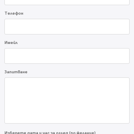
Телефон
Имейл
Запитване
Изберете дата и час за оглед (по желание)