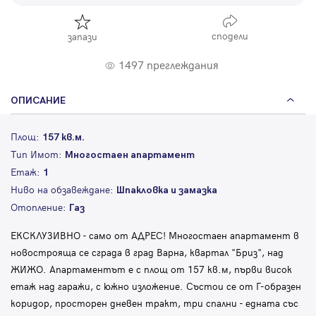
сподели
запази
1497 преглеждания
ОПИСАНИЕ
Площ:
157 кв.м.
Тип Имот:
Многостаен апартамент
Етаж:
1
Ниво на обзавеждане:
Шпакловка и замазка
Отопление:
Газ
ЕКСКЛУЗИВНО - само от АДРЕС! Многостаен апартамент в
новострояща се сграда в град Варна, квартал "Бриз", над
ЖИЖО. Апартаментът е с площ от 157 кв.м, първи висок
етаж над гаражи, с южно изложение. Състои се от Г-образен
коридор, просторен дневен тракт, три спални - едната със