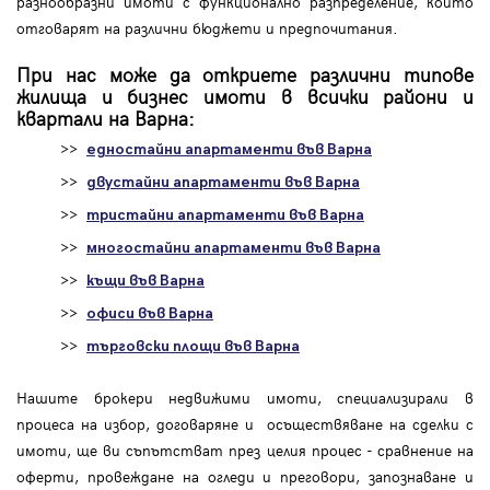
разнообразни имоти с функционално разпределение, които
отговарят на различни бюджети и предпочитания.
При нас може да откриете различни типове
жилища и бизнес имоти в всички райони и
квартали на Варна:
>>
едностайни апартаменти във Варна
>>
двустайни апартаменти във Варна
>>
тристайни апартаменти във Варна
>>
многостайни апартаменти във Варна
>>
къщи във Варна
>>
офиси във Варна
>>
търговски площи във Варна
Нашите брокери недвижими имоти, специализирали в
процеса на избор, договаряне и осъществяване на сделки с
имоти, ще ви съпътстват през целия процес - сравнение на
оферти, провеждане на огледи и преговори, запознаване и