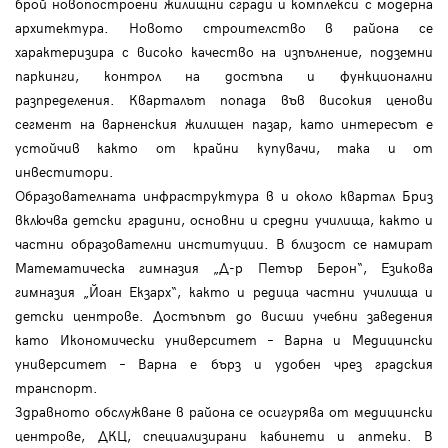
брой новопостроени жилищни сгради и комплекси с модерна
архитектура. Новото строителство в района се
характеризира с високо качество на изпълнение, подземни
паркинги, контрол на достъпа и функционални
разпределения. Кварталът попада във високия ценови
сегмент на варненския жилищен пазар, като интересът е
устойчив както от крайни купувачи, така и от
инвеститори.
Образователната инфраструктура в и около квартал Бриз
включва детски градини, основни и средни училища, както и
частни образователни институции. В близост се намират
Математическа гимназия „Д-р Петър Берон“, Езикова
гимназия „Йоан Екзарх“, както и редица частни училища и
детски центрове. Достъпът до висши учебни заведения
като Икономически университет – Варна и Медицински
университет – Варна е бърз и удобен чрез градския
транспорт.
Здравното обслужване в района се осигурява от медицински
центрове, ДКЦ, специализирани кабинети и аптеки. В