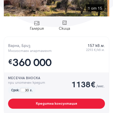
Парола
1 от 15
Галерия
Скица
Вход с имейл
Варна, Бриз
157 кв.м.
Забравена парола
2293 €/кв.м.
Многостаен апартамент
360 000
€
Регистрация
МЕСЕЧНА ВНОСКА
при ипотечен кредит
1138
€
/мес.
Срок:
г.
Кредитна консултация