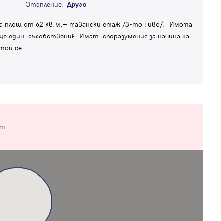
Отопление:
Друго
та площ от 62 кв.м.+ тавански етаж /3-то ниво/. Имота
ще един съсобственик. Имат споразумение за начина на
стои се
...
от.