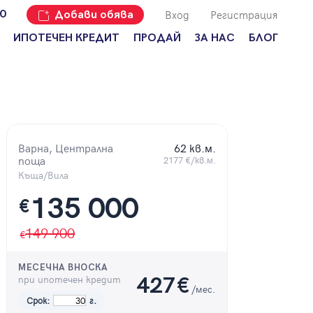
Вход
Регистрация
00
Добави обява
ИПОТЕЧЕН КРЕДИТ
ПРОДАЙ
ЗА НАС
БЛОГ
Добави
Наши офиси
За продавачи
обява
Кариери
За купувачи
Защо да
продам
Кои сме ние?
Ипотечно
имот с
кредитиране
Адрес?
Варна, Централна
62 кв.м.
Мениджмънт
поща
2177 €/кв.м.
За
наемодатели
Къща/Вила
Address Run
135 000
За
€
Франчайз
наематели
Често
149 900
Анализ на
задавани
пазара
въпроси
МЕСЕЧНА ВНОСКА
Новини
при ипотечен кредит
427
€
/мес.
Срок:
г.