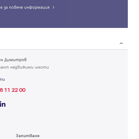
е за повече информация
Вход
ин Димитров
Влезте с профила си, за да разгледате повече снимки и да получит
тант недвижими имоти
по-подробна информация.
ти
Продължи с Facebook
8 11 22 00
Продължи с Google
Успех!
Успех!
или влезте с имейл
Благодарим ви! Проверете имейл адрес си, за да активирате
Благодарим ви! Очаквайте скоро да се свържем с вас!
Запитване
регистрацията.