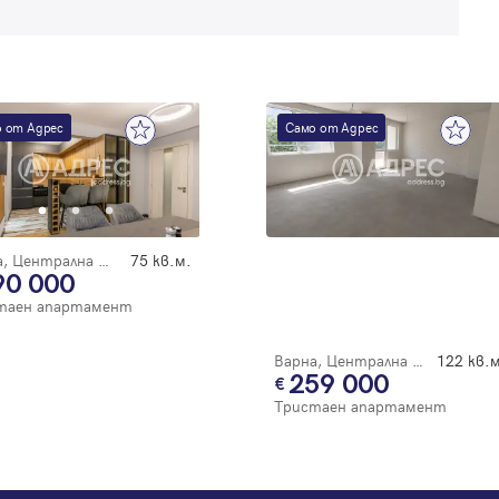
 от Адрес
Само от Адрес
Варна, Централна поща
75 кв.м.
90 000
таен апартамент
Варна, Централна поща
122 кв.м
259 000
Тристаен апартамент