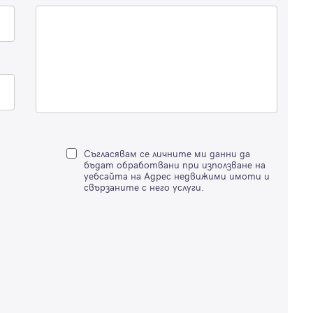
Имейл
Парола
Вход с имейл
Забравена парола
Съгласявам се личните ми данни да
бъдат обработвани при използване на
уебсайта на Адрес недвижими имоти и
Регистрация
свързаните с него услуги.