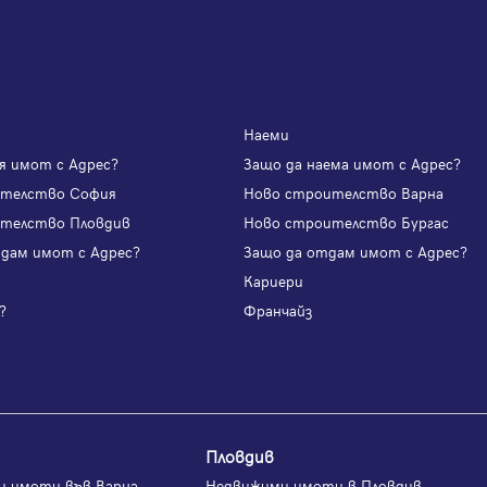
Наеми
я имот с Адрес?
Защо да наема имот с Адрес?
ителство София
Ново строителство Варна
телство Пловдив
Ново строителство Бургас
одам имот с Адрес?
Защо да отдам имот с Адрес?
и
Кариери
?
Франчайз
Пловдив
и имоти във Варна
Недвижими имоти в Пловдив