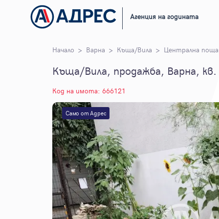
Агенция на годината
Начало
Варна
Къща/Вила
Централна поща
Къща/Вила, продажба, Варна, кв
Код на имота: 666121
Само от Адрес