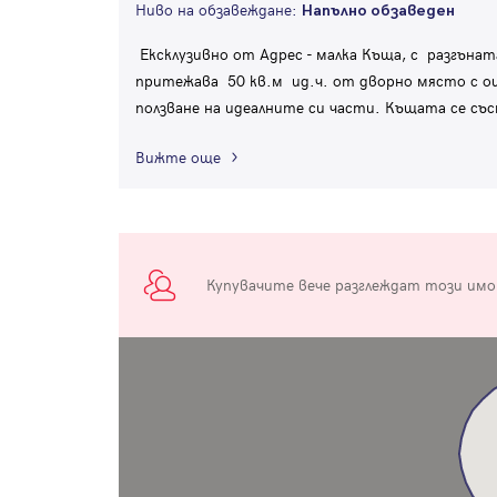
Ниво на обзавеждане:
Напълно обзаведен
Ексклузивно от Адрес - малка Къща, с разгъна
притежава 50 кв.м ид.ч. от дворно място с о
ползване на идеалните си части. Къщата се съ
Вижте още
Купувачите вече разглеждат този им