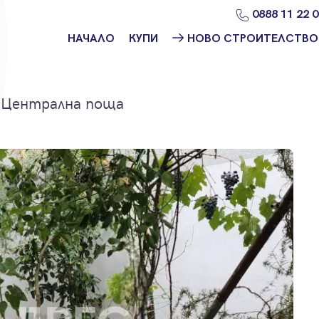
0888 11 22 
НАЧАЛО
КУПИ
НОВО СТРОИТЕЛСТВО
Намери
Ново
имот
строителство
София
. Централна поща
Защо да купя
имот с
Ново
Адрес?
строителство
Варна
Ново
строителство
Пловдив
Ново
строителство
Бургас
Проекти ново
строителство