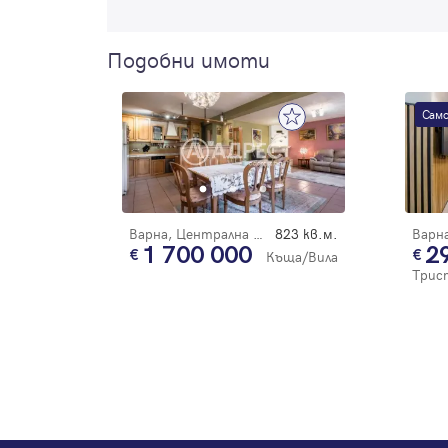
Подобни имоти
Само
Варна, Централна поща
823 кв.м.
1 700 000
2
Къща/Вила
Трис