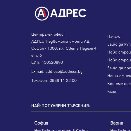
Централен офис:
Начало
АДРЕС Недвижими имоти АД
Защо да куп
София - 1000, пл. Света Неделя 4,
Ново стро
ет. 6
Ново строи
ЕИК: 130520890
Защо да пр
Е-mail:
address@address.bg
Наши офис
Телефон:
0888 11 22 00
Кои сме ние
Блог
НАЙ-ПОПУЛЯРНИ ТЪРСЕНИЯ:
София
Варна
Недвижими имоти в София
Недвижим