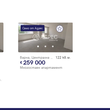
Само от Адрес
Варна, Централна поща
122 кв.м.
259 000
Многостаен апартамент
.