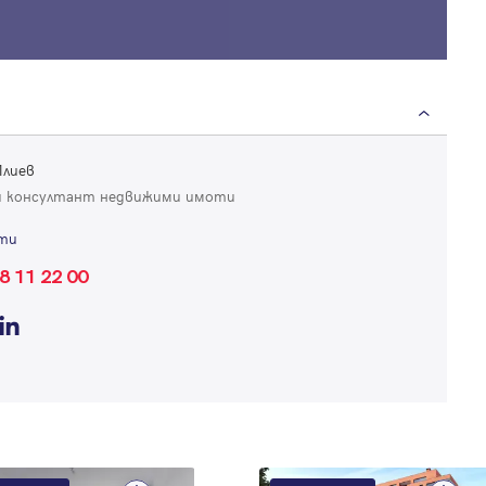
Илиев
Вход
 консултант недвижими имоти
Влезте с профила си, за да разгледате повече снимки и да получит
ти
по-подробна информация.
8 11 22 00
Продължи с Facebook
Продължи с Google
Успех!
Успех!
или влезте с имейл
Благодарим ви! Проверете имейл адрес си, за да активирате