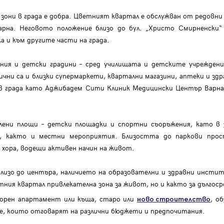
они в града е добра. Цветният квартал е обслужван от редовни 
на. Неговото положение близо до бул. „Христо Смирненски“ 
а и към другите части на града.
ния и детски градини – сред училищата и детските учреждения 
ични са и близки супермаркети, квартални магазини, аптеки и здра
в града като Аджибадем Сити Клиник Медицински Център Варна, 
лени площи – детски площадки и спортни съоръжения, като в
я, както и местни мероприятия. Близостта до паркови про
и хора, водещи активен начин на живот.
изо до центъра, наличието на образователни и здравни инстит
ия квартал привлекателна зона за живот, но и както за дългос
орен апартамент или къща, старо или
, о
ново строителство
ие, които отговарят на различни бюджети и предпочитания.