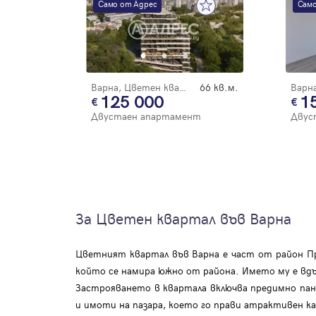
Само от Адрес
Само
Варна, Цветен квартал
66 кв.м.
125 000
1
Двустаен апартамент
Двус
За Цветен квартал във Варна
Цветният квартал във Варна е част от район П
който се намира южно от района. Името му е вдъх
Застрояването в квартала включва предимно пан
и имоти на пазара, което го прави атрактивен к