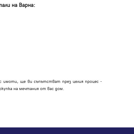
али на Варна:
с имоти, ще ви съпътстват през целия процес -
окупка на мечтания от вас дом.