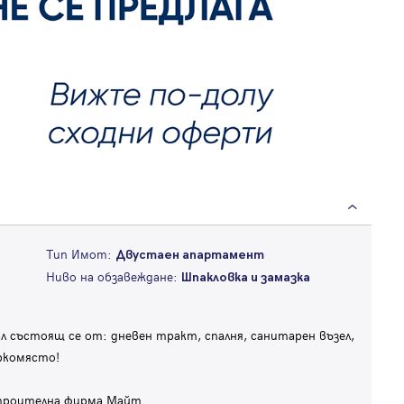
Тип Имот:
Двустаен апартамент
Ниво на обзавеждане:
Шпакловка и замазка
 състоящ се от: дневен тракт, спалня, санитарен възел,
ркомясто!
строителна фирма Майт.