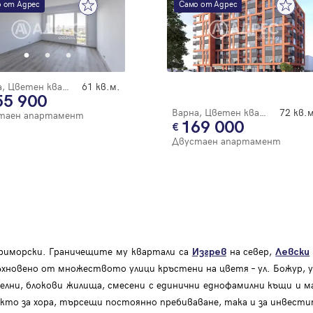
 от Адрес
Само от Адрес
Благодарим ви! Очаквайте скоро да се свържем с вас!
регистрацията.
Имейл
Парола
Варна, Цветен квартал
61 кв.м.
55 900
Варна, Цветен квартал
72 кв.м
таен апартамент
Вход с имейл
169 000
Двустаен апартамент
Забравена парола
Регистрация
риморски. Граничещите му квартали са
на север,
Изгрев
Левски
новено от множеството улици кръстени на цветя – ул. Божур, ул.
елни, блокови жилища, смесени с единични еднофамилни къщи и м
акто за хора, търсещи постоянно пребиваване, така и за инвест