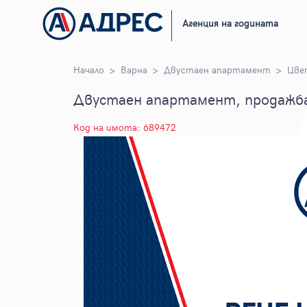
Агенция на годината
Начало
Варна
Двустаен апартамент
Цве
Двустаен апартамент, продажба
Код на имота: 689472