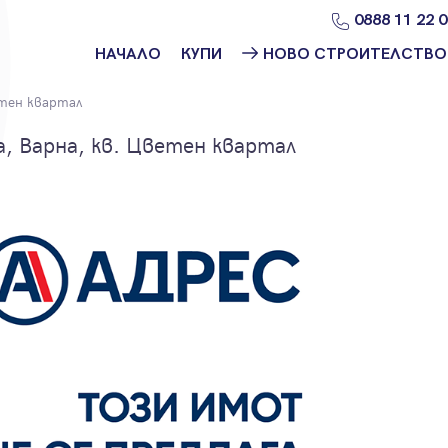
0888 11 22 
НАЧАЛО
КУПИ
НОВО СТРОИТЕЛСТВО
Намери
Ново
тен квартал
имот
строителство
София
, Варна, кв. Цветен квартал
Защо да купя
имот с
Ново
Адрес?
строителство
Варна
Ново
строителство
Пловдив
Ново
строителство
Бургас
Проекти ново
строителство