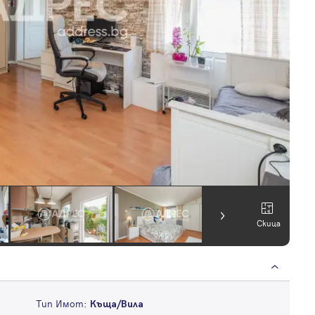
Скица
Тип Имот:
Къща/Вила