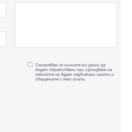
Благодарим ви! Очаквайте скоро да се свържем с вас!
регистрацията.
Имейл
Парола
Вход с имейл
Съгласявам се личните ми данни да
Забравена парола
бъдат обработвани при използване на
уебсайта на Адрес недвижими имоти и
свързаните с него услуги.
Регистрация