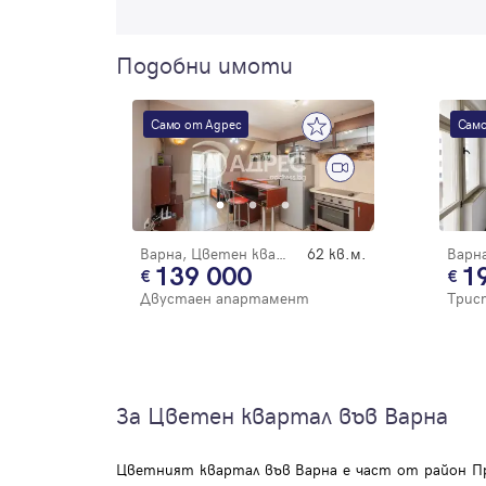
Подобни имоти
Само от Адрес
Само
Варна, Цветен квартал
62 кв.м.
139 000
1
Двустаен апартамент
Трис
За Цветен квартал във Варна
Цветният квартал във Варна е част от район П