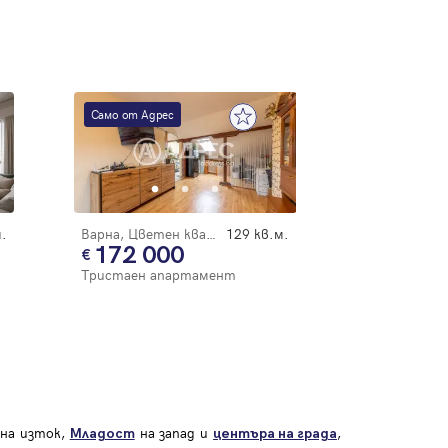
Само от Адрес
.
Варна, Цветен квартал
129 кв.м.
172 000
Тристаен апартамент
на изток,
на запад и
,
Младост
центъра на града