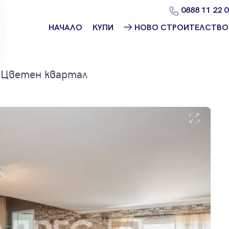
0888 11 22 
НАЧАЛО
КУПИ
НОВО СТРОИТЕЛСТВО
Намери
Ново
имот
строителство
София
. Цветен квартал
Защо да купя
имот с
Ново
Адрес?
строителство
Варна
Ново
строителство
Пловдив
Ново
строителство
Бургас
Проекти ново
строителство