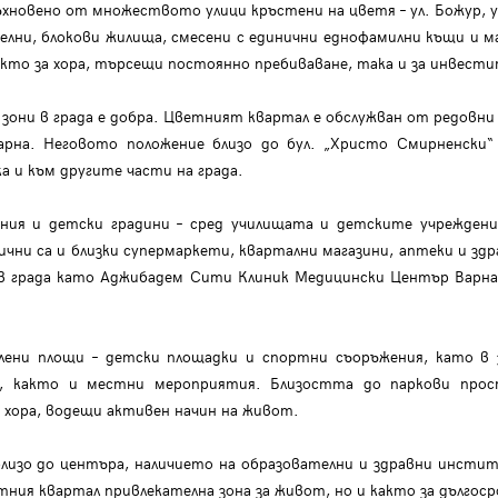
новено от множеството улици кръстени на цветя – ул. Божур, ул.
елни, блокови жилища, смесени с единични еднофамилни къщи и м
акто за хора, търсещи постоянно пребиваване, така и за инвест
они в града е добра. Цветният квартал е обслужван от редовни 
на. Неговото положение близо до бул. „Христо Смирненски“ 
а и към другите части на града.
ния и детски градини – сред училищата и детските учреждения 
ични са и близки супермаркети, квартални магазини, аптеки и здра
в града като Аджибадем Сити Клиник Медицински Център Варна, 
лени площи – детски площадки и спортни съоръжения, като в
я, както и местни мероприятия. Близостта до паркови про
и хора, водещи активен начин на живот.
изо до центъра, наличието на образователни и здравни инстит
ия квартал привлекателна зона за живот, но и както за дългос