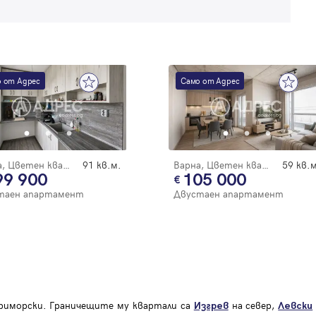
 от Адрес
Само от Адрес
Варна, Цветен квартал
91 кв.м.
Варна, Цветен квартал
59 кв.м
99 900
105 000
таен апартамент
Двустаен апартамент
риморски. Граничещите му квартали са
на север,
Изгрев
Левски