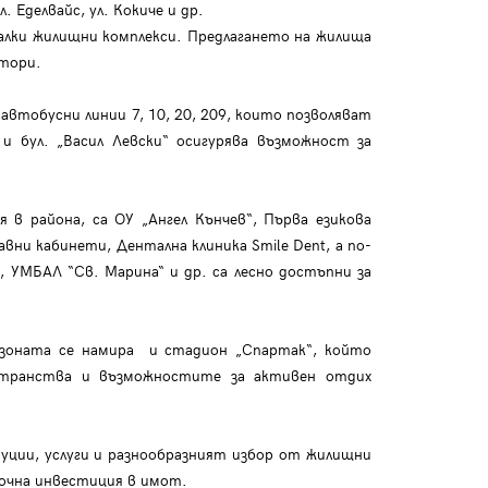
 Еделвайс, ул. Кокиче и др.
алки жилищни комплекси. Предлагането на жилища
итори.
автобусни линии 7, 10, 20, 209, които позволяват
и бул. „Васил Левски“ осигурява възможност за
в района, са ОУ „Ангел Кънчев“, Първа езикова
вни кабинети, Дентална клиника Smile Dent, а по-
УМБАЛ “Св. Марина“ и др. са лесно достъпни за
 зоната се намира и стадион „Спартак“, който
странства и възможностите за активен отдих
уции, услуги и разнообразният избор от жилищни
рочна инвестиция в имот.