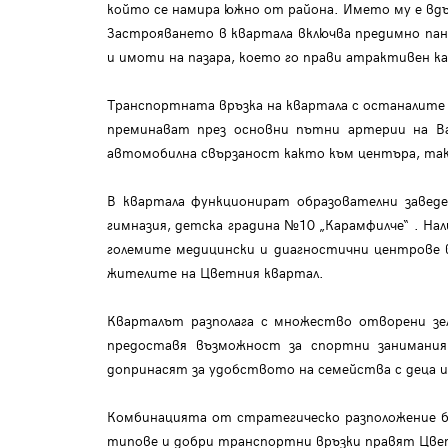
който се намира южно от района. Името му е вдъх
Застрояването в квартала включва предимно пан
и имоти на пазара, което го прави атрактивен к
Транспортната връзка на квартала с останалите з
преминават през основни пътни артерии на Вар
автомобилна свързаност както към центъра, так
В квартала функционират образователни заведе
гимназия, детска градина №10 „Карамфилче“ . Нал
големите медицински и диагностични центрове 
жителите на Цветния квартал.
Кварталът разполага с множество отворени зе
предоставя възможност за спортни занимани
допринасят за удобството на семейства с деца 
Комбинацията от стратегическо разположение бл
типове и добри транспортни връзки правят Цветн