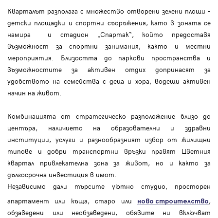
Кварталът разполага с множество отворени зелени площи –
детски площадки и спортни съоръжения, като в зоната се
намира и стадион „Спартак“, който предоставя
възможност за спортни занимания, както и местни
мероприятия. Близостта до паркови пространства и
възможностите за активен отдих допринасят за
удобството на семейства с деца и хора, водещи активен
начин на живот.
Комбинацията от стратегическо разположение близо до
центъра, наличието на образователни и здравни
институции, услуги и разнообразният избор от жилищни
типове и добри транспортни връзки правят Цветния
квартал привлекателна зона за живот, но и както за
дългосрочна инвестиция в имот.
Независимо дали търсите уютно студио, просторен
апартамент или къща, старо или
,
ново строителство
обзаведени или необзаведени, обявите ни включват