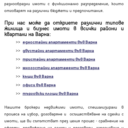
разнообразни имоти с функционално разпределение, които
отговарят на различни бюджети и предпочитания.
При нас може да откриете различни типове
жилища и бизнес имоти в всички райони и
квартали на Варна:
>>
едностайни апартаменти във Варна
>>
двустайни апартаменти във Варна
>>
тристайни апартаменти във Варна
>>
многостайни апартаменти във Варна
>>
къщи във Варна
>>
офиси във Варна
>>
търговски площи във Варна
Нашите брокери недвижими имоти, специализирали в
процеса на избор, договаряне и осъществяване на сделки с
имоти, ще ви съпътстват през целия процес - сравнение на
оферти, провеждане на огледи и преговори, запознаване и