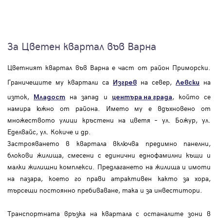
За Цветен квартал във Варна
Цветният квартал във Варна е част от район Приморски.
Граничещите му квартали са
на север,
на
Изгрев
Левски
изток,
на запад и
, който се
Младост
центъра на града
намира южно от района. Името му е вдъхновено от
множеството улици кръстени на цветя – ул. Божур, ул.
Еделвайс, ул. Кокиче и др.
Застрояването в квартала включва предимно панелни,
блокови жилища, смесени с единични еднофамилни къщи и
малки жилищни комплекси. Предлагането на жилища и имоти
на пазара, което го прави атрактивен както за хора,
търсещи постоянно пребиваване, така и за инвеститори.
Транспортната връзка на квартала с останалите зони в