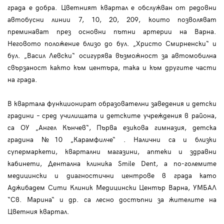
града е добра. Цветният квартал е обслужван от редовни
автобусни линии 7, 10, 20, 209, които позволяват
преминават през основни пътни артерии на Варна.
Неговото положение близо до бул. „Христо Смирненски“ и
бул. „Васил Левски“ осигурява възможност за автомобилна
свързаност както към центъра, така и към другите части
на града.
В квартала функционират образователни заведения и детски
градини – сред училищата и детските учреждения в района,
са ОУ „Ангел Кънчев“, Първа езикова гимназия, детска
градина №10 „Карамфилче“ . Налични са и близки
супермаркети, квартални магазини, аптеки и здравни
кабинети, Дентална клиника Smile Dent, а по-големите
медицински и диагностични центрове в града като
Аджибадем Сити Клиник Медицински Център Варна, УМБАЛ
“Св. Марина“ и др. са лесно достъпни за жителите на
Цветния квартал.