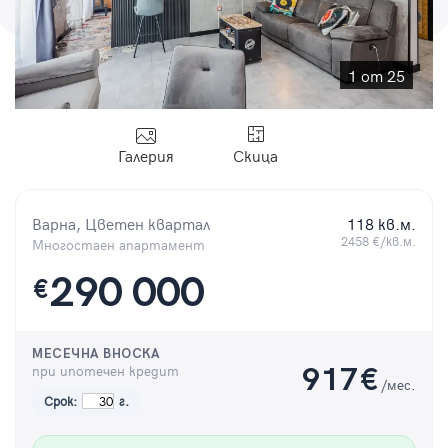
Парола
1 от 25
Вход с имейл
Галерия
Скица
Забравена парола
Варна, Цветен квартал
118 кв.м.
2458 €/кв.м.
Многостаен апартамент
Регистрация
290 000
€
МЕСЕЧНА ВНОСКА
при ипотечен кредит
917
€
/мес.
Срок:
г.