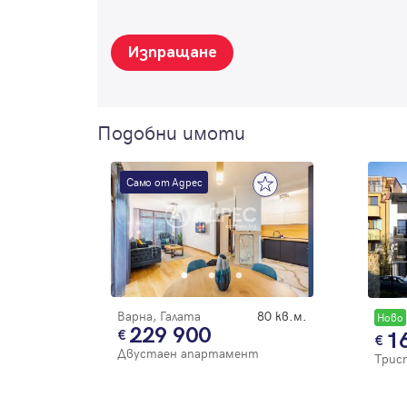
Изпращане
Подобни имоти
Само от Адрес
Варна, Галата
80 кв.м.
Новo
229 900
1
Двустаен апартамент
Трис