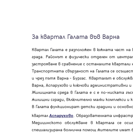
За квартал Галата във Варна
Квартал Галата е разположен в южната част на В
града. Районът е физически отделен от центра
застрояване в сравнение с останалите квартали 
Транспортната свързаност на Галата се осъщест
и чрез пътя Варна – Бургас. Кварталът е обслужв
Варна, Аспарухово и ключови административни и
Жилищната среда в Галата е с е по-ниската гъ
жилищни сгради, включително малки комплекси и 
В Галата функционират детски градини и основно
квартал
. Образователната инфрастр
Аспарухово
Медицинското обслужване в квартала се оси
специализирана болнична помощ жителите имат бъ