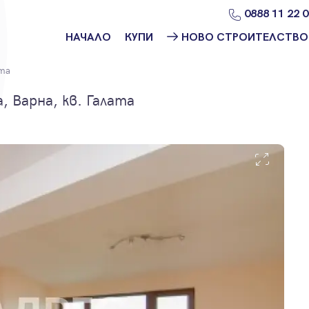
0888 11 22 
НАЧАЛО
КУПИ
НОВО СТРОИТЕЛСТВО
Намери
Ново
та
имот
строителство
София
 Варна, кв. Галата
Защо да купя
имот с
Ново
Адрес?
строителство
Варна
Ново
строителство
Пловдив
Ново
строителство
Бургас
Проекти ново
строителство