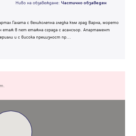
Ниво на обзавеждане:
Частично обзаведен
тал Галата с великолепна гледка към град Варна, морето
ен етаж в пет етажна сграда с асансьор. Апартамент
риали и с висока прецизност пр
...
от.