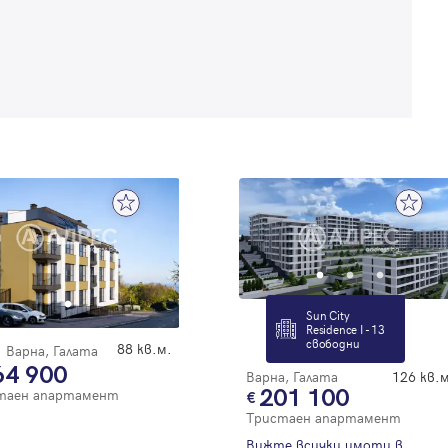
Sun City
Residence I - 13
свободни
88 кв.м.
Варна, Галата
64 900
Варна, Галата
126 кв.м
201 100
таен апартамент
Тристаен апартамент
Вижте всички имоти в