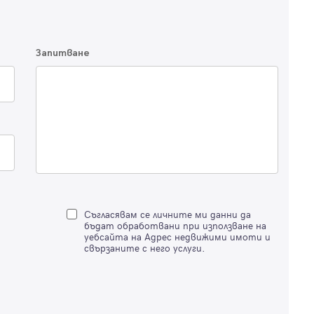
Благодарим ви! Очаквайте скоро да се свържем с вас!
регистрацията.
Имейл
Парола
Запитване
Вход с имейл
Забравена парола
Регистрация
Съгласявам се личните ми данни да
бъдат обработвани при използване на
уебсайта на Адрес недвижими имоти и
свързаните с него услуги.