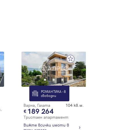
РОМАНТИКА - 8
свободни
Варна, Галата
104 кв.м.
.
189 264
Тристаен апартамент
Вижте всички имоти в
тази сграда