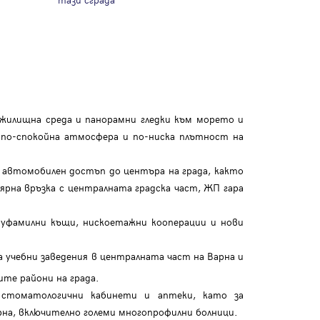
а жилищна среда и панорамни гледки към морето и
 по-спокойна атмосфера и по-ниска плътност на
 автомобилен достъп до центъра на града, както
лярна връзка с централната градска част, ЖП гара
вуфамилни къщи, нискоетажни кооперации и нови
 учебни заведения в централната част на Варна и
те райони на града.
 стоматологични кабинети и аптеки, като за
рна, включително големи многопрофилни болници.