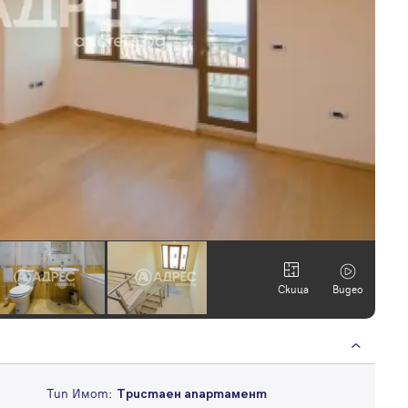
Скица
Видео
Тип Имот:
Тристаен апартамент