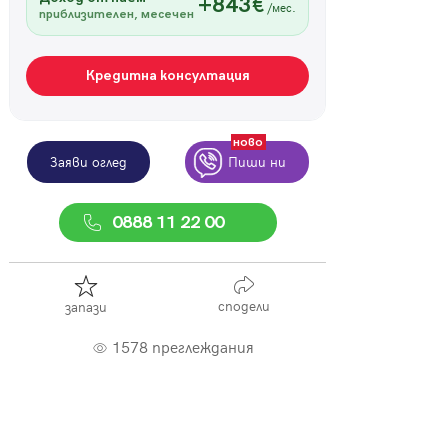
+843€
/мес.
приблизителен, месечен
Кредитна консултация
ново
Заяви оглед
Пиши ни
0888 11 22 00
сподели
запази
1578 преглеждания