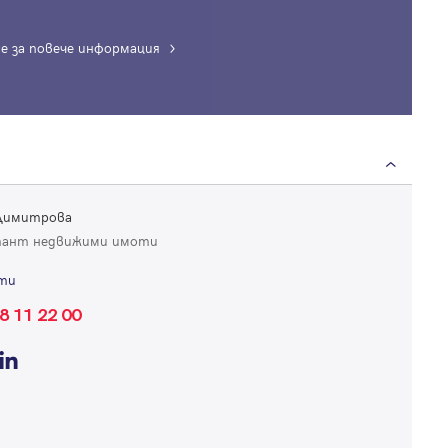
е за повече информация
Вход
Влезте с профила си, за да разгледате повече снимки и да получит
 Димитрова
по-подробна информация.
тант недвижими имоти
ти
Продължи с Facebook
8 11 22 00
Продължи с Google
Успех!
Успех!
или влезте с имейл
Благодарим ви! Проверете имейл адрес си, за да активирате