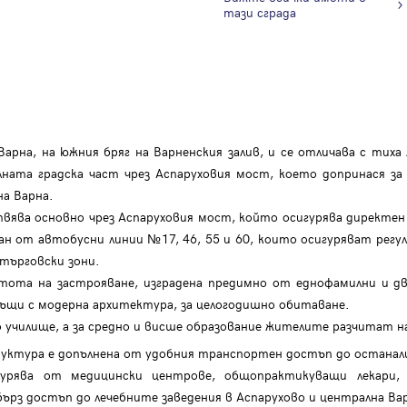
тази сграда
арна, на южния бряг на Варненския залив, и се отличава с тих
лната градска част чрез Аспаруховия мост, което допринася за
на Варна.
вява основно чрез Аспаруховия мост, който осигурява директен
ан от автобусни линии №17, 46, 55 и 60, които осигуряват регу
 търговски зони.
стота на застрояване, изградена предимно от еднофамилни и д
къщи с модерна архитектура, за целогодишно обитаване.
 училище, а за средно и висше образование жителите разчитат на
уктура е допълнена от удобния транспортен достъп до останали
гурява от медицински центрове, общопрактикуващи лекари,
рз достъп до лечебните заведения в Аспарухово и централна Ва