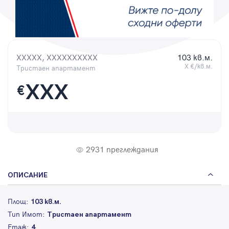
Парола
XXXXX, XXXXXXXXXX
103 кв.м.
X €/кв.м.
Тристаен апартамент
Вход с имейл
XXX
€
Забравена парола
Регистрация
2931 преглеждания
ОПИСАНИЕ
Площ:
103 кв.м.
Тип Имот:
Тристаен апартамент
Етаж:
4