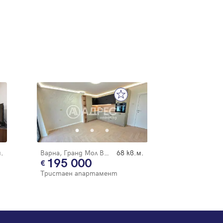
.
Варна, Гранд Мол Варна
68 кв.м.
195 000
Тристаен апартамент