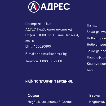
Централен офис:
Начало
АДРЕС Недвижими имоти АД
Защо да куп
София - 1000, пл. Света Неделя 4,
Ново стро
ет. 6
Ново строи
ЕИК: 130520890
Защо да пр
Е-mail:
address@address.bg
Наши офис
Телефон:
0888 11 22 00
Кои сме ние
Блог
НАЙ-ПОПУЛЯРНИ ТЪРСЕНИЯ:
София
Варна
Недвижими имоти в София
Недвижим