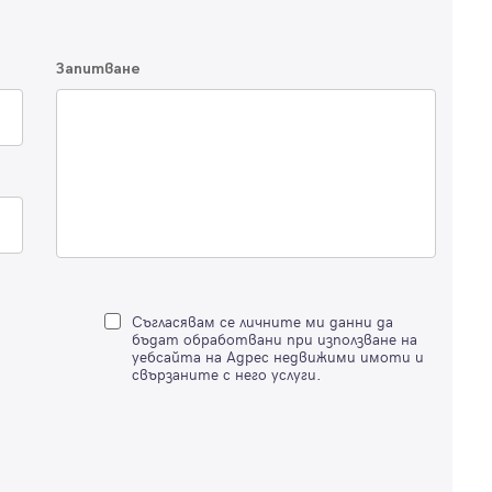
Имейл
Парола
Запитване
Вход с имейл
Забравена парола
Регистрация
Съгласявам се личните ми данни да
бъдат обработвани при използване на
уебсайта на Адрес недвижими имоти и
свързаните с него услуги.