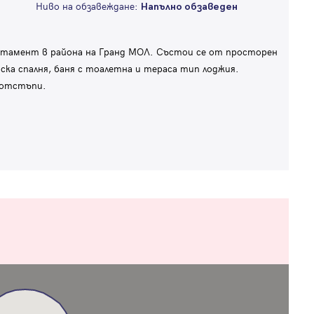
Ниво на обзавеждане:
Напълно обзаведен
ртамент в района на Гранд МОЛ. Състои се от просторен
тска спалня, баня с тоалетна и тераса тип лоджия.
з отстъпи.