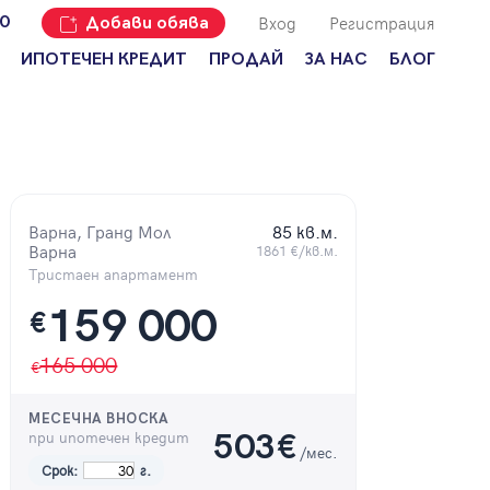
Вход
Регистрация
00
Добави обява
ИПОТЕЧЕН КРЕДИТ
ПРОДАЙ
ЗА НАС
БЛОГ
Добави
Наши офиси
За продавачи
обява
Кариери
За купувачи
Защо да
продам
Кои сме ние?
Ипотечно
имот с
кредитиране
Адрес?
Варна, Гранд Мол
85 кв.м.
Мениджмънт
Варна
1861 €/кв.м.
За
наемодатели
Тристаен апартамент
Address Run
159 000
За
€
Франчайз
наематели
Често
165 000
Анализ на
задавани
пазара
въпроси
МЕСЕЧНА ВНОСКА
Новини
при ипотечен кредит
503
€
/мес.
Срок:
г.