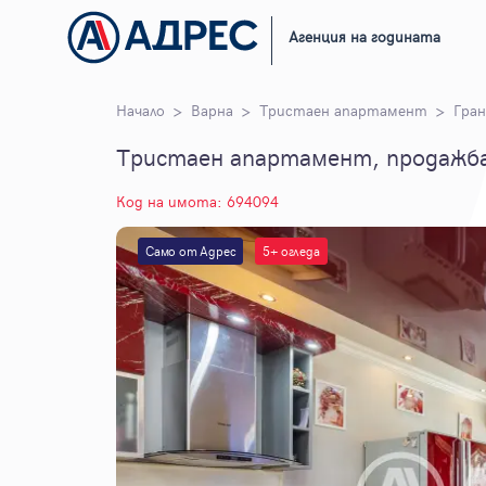
Агенция на годината
Начало
Варна
Тристаен апартамент
Гран
Тристаен апартамент, продажба,
Код на имота: 694094
Само от Адрес
5+ огледа