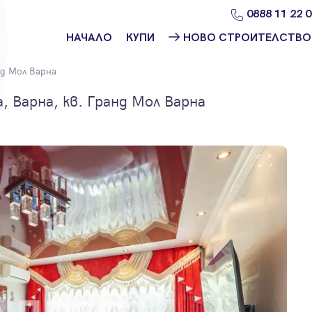
0888 11 22 
НАЧАЛО
КУПИ
НОВО СТРОИТЕЛСТВО
Намери
Ново
д Мол Варна
имот
строителство
София
 Варна, кв. Гранд Мол Варна
Защо да купя
имот с
Ново
Адрес?
строителство
Варна
Ново
строителство
Пловдив
Ново
строителство
Бургас
Проекти ново
строителство