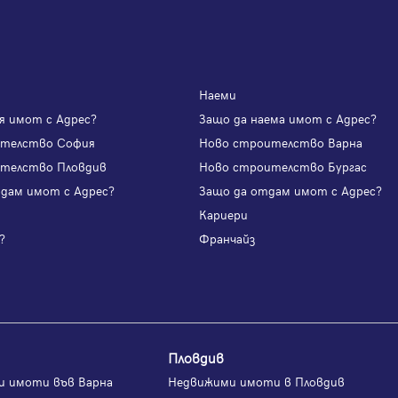
Наеми
я имот с Адрес?
Защо да наема имот с Адрес?
ителство София
Ново строителство Варна
телство Пловдив
Ново строителство Бургас
одам имот с Адрес?
Защо да отдам имот с Адрес?
и
Кариери
?
Франчайз
Пловдив
и имоти във Варна
Недвижими имоти в Пловдив