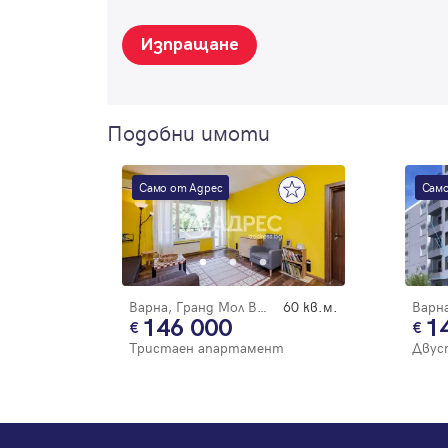
Изпращане
Подобни имоти
Само от Адрес
Само
Варна, Гранд Мол Варна
60 кв.м.
146 000
1
Тристаен апартамент
Двус