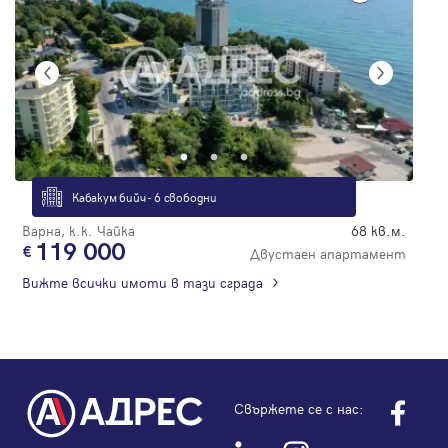
Кабакум бийч - 6 свободни
Варна, к.к. Чайка
68 кв.м.
119 000
Двустаен апартамент
Вижте всички имоти в тази сграда
Свържете се с нас: