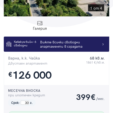
Парола
1 от 4
Галерия
Вход с имейл
Кабакум бийч - 6
Вижте всички свободни
свободни
апартаменти в сградата
Забравена парола
Варна, к.к. Чайка
68 кв.м.
Регистрация
1861 €/кв.м.
Двустаен апартамент
126 000
€
МЕСЕЧНА ВНОСКА
при ипотечен кредит
399
€
/мес.
Срок:
г.