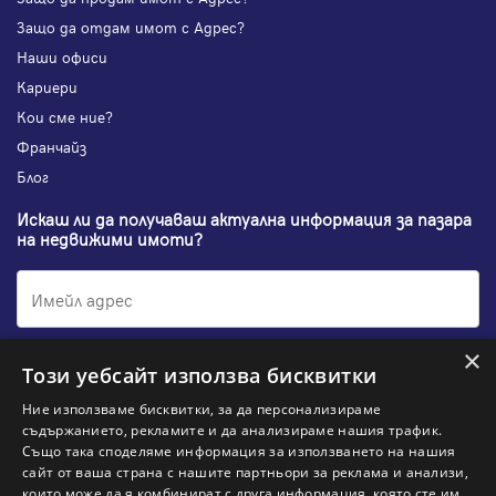
Защо да отдам имот с Адрес?
Наши офиси
Кариери
Кои сме ние?
Франчайз
Блог
Искаш ли да получаваш актуална информация за пазара
на недвижими имоти?
×
Абонирам се
Този уебсайт използва бисквитки
Ние използваме бисквитки, за да персонализираме
съдържанието, рекламите и да анализираме нашия трафик.
Също така споделяме информация за използването на нашия
НАЙ-ПОПУЛЯРНИ ТЪРСЕНИЯ:
сайт от ваша страна с нашите партньори за реклама и анализи,
които може да я комбинират с друга информация, която сте им