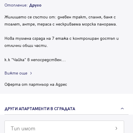
Отопление:
Друго
Жилището се състои от: дневен тракт, спалня, баня с
тоалет, антре, тераса с нескриваема морска панорама.
Нова тухлена сграда на 7 етажа с контролиран достъп и
отлични общи части.
к.к "Чайка" в непосредствен
...
Вижте още
Оферта от партньор на Адрес
ДРУГИ АПАРТАМЕНТИ В СГРАДАТА
Тип имот