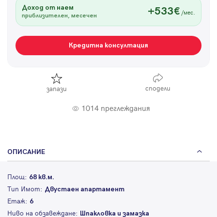
Доход от наем
+533€
/мес.
приблизителен, месечен
Кредитна консултация
сподели
запази
1014 преглеждания
ОПИСАНИЕ
Площ:
68 кв.м.
Тип Имот:
Двустаен апартамент
Етаж:
6
Ниво на обзавеждане:
Шпакловка и замазка