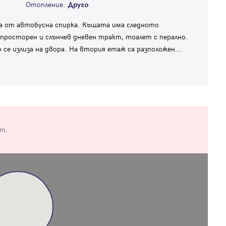
Отопление:
Друго
ра от автобусна спирка. Къщата има следното
 просторен и слънчев дневен тракт, тоалет с перално.
се излиза на двора. На втория етаж са разположен
...
от.