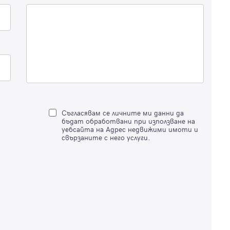
Вход с имейл
Забравена парола
Регистрация
Съгласявам се личните ми данни да
бъдат обработвани при използване на
уебсайта на Адрес недвижими имоти и
свързаните с него услуги.