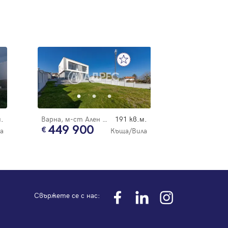
.
Варна, м-ст Ален Мак
191 кв.м.
449 900
а
Къща/Вила
Свържете се с нас: