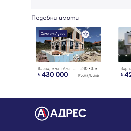
Подобни имоти
Само от Адрес
Варна, м-ст Ален Мак
240 кв.м.
430 000
4
Къща/Вила