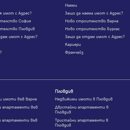
Наеми
я имот с Адрес?
Защо да наема имот с Адрес?
ителство София
Ново строителство Варна
телство Пловдив
Ново строителство Бургас
одам имот с Адрес?
Защо да отдам имот с Адрес?
и
Кариери
?
Франчайз
Пловдив
и имоти във Варна
Недвижими имоти в Пловдив
и апартаменти във
Двустайни апартаменти в
Пловдив
и апартаменти във
Тристайни апартаменти в
Пловдив