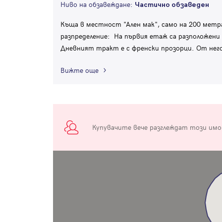
Ниво на обзавеждане:
Частично обзаведен
Къща в местност "Ален мак", само на 200 мет
разпределение: На първия етаж са разположени
Дневният тракт е с френски прозорци. От него 
Вижте още
Купувачите вече разглеждат този им