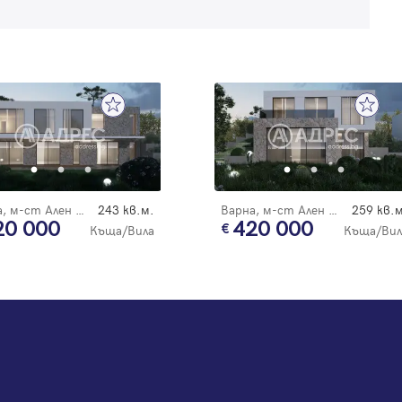
Варна, м-ст Ален Мак
243 кв.м.
Варна, м-ст Ален Мак
259 кв.м
20 000
420 000
Къща/Вила
Къща/Вил