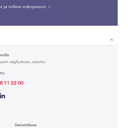
е за повече информация
Вход
Влезте с профила си, за да разгледате повече снимки и да получит
по-подробна информация.
мова
тант недвижими имоти
Продължи с Facebook
ти
Продължи с Google
8 11 22 00
Успех!
Успех!
или влезте с имейл
Благодарим ви! Проверете имейл адрес си, за да активирате
Благодарим ви! Очаквайте скоро да се свържем с вас!
регистрацията.
Имейл
Парола
Запитване