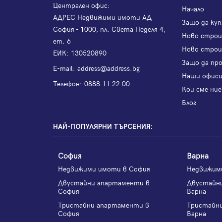
Централен офис:
Начало
АДРЕС Недвижими имоти АД
Защо да куп
София - 1000, пл. Света Неделя 4,
Ново стро
ет. 6
Ново строи
ЕИК: 130520890
Защо да пр
Е-mail:
address@address.bg
Наши офис
Телефон:
0888 11 22 00
Кои сме ние
Блог
НАЙ-ПОПУЛЯРНИ ТЪРСЕНИЯ:
София
Варна
Недвижими имоти в София
Недвижим
Двустайни апартаменти в
Двустайн
София
Варна
Тристайни апартаменти в
Тристайн
София
Варна