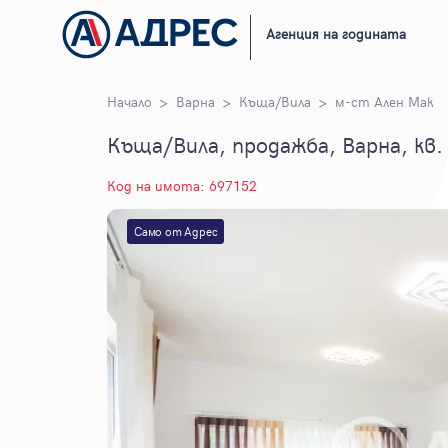
Агенция на годината
Начало
Варна
Къща/Вила
м-ст Ален Мак
Къща/Вила, продажба, Варна, кв.
Код на имота: 697152
Само от Адрес