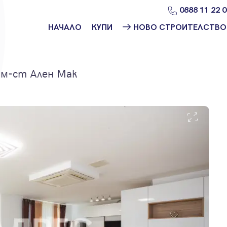
0888 11 22 
НАЧАЛО
КУПИ
НОВО СТРОИТЕЛСТВО
Намери
Ново
имот
строителство
София
 м-ст Ален Мак
Защо да купя
имот с
Ново
Адрес?
строителство
Варна
Ново
строителство
Пловдив
Ново
строителство
Бургас
Проекти ново
строителство