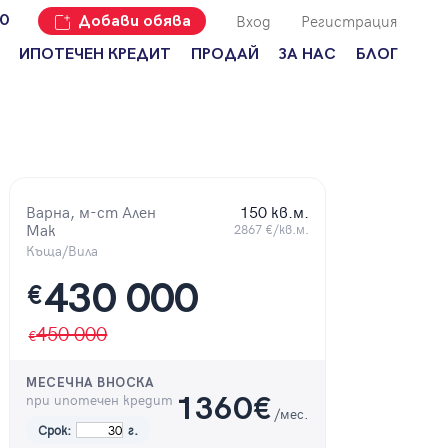
Вход
Регистрация
00
Добави обява
ИПОТЕЧЕН КРЕДИТ
ПРОДАЙ
ЗА НАС
БЛОГ
Добави
Наши офиси
За продавачи
обява
Кариери
За купувачи
Защо да
продам
Кои сме ние?
Ипотечно
имот с
кредитиране
Адрес?
Варна, м-ст Ален
150 кв.м.
Мениджмънт
Мак
2867 €/кв.м.
За
наемодатели
Къща/Вила
Address Run
430 000
За
€
Франчайз
наематели
Често
450 000
Анализ на
задавани
пазара
въпроси
МЕСЕЧНА ВНОСКА
Новини
при ипотечен кредит
1360
€
/мес.
Срок:
г.