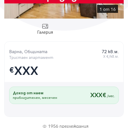
Парола
1 от 16
Галерия
Вход с имейл
Варна, Общината
72 кв.м.
Забравена парола
X €/кв.м.
Тристаен апартамент
XXX
€
Регистрация
Доход от наем
XXX€
/мес.
приблизителен, месечен
1956 преглеждания