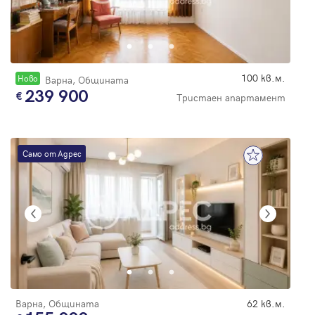
100 кв.м.
Новo
Варна, Общината
239 900
Тристаен апартамент
Само от Адрес
Варна, Общината
62 кв.м.