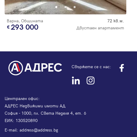
Варна, Общината
72 кв.м.
293 000
Двустаен апартамент
Свържете се с нас:
Централен офис:
АДРЕС Недвижими имоти АД
София - 1000, пл. Света Неделя 4, ет. 6
ЕИК: 130520890
Е-mail:
address@address.bg