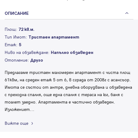
ОПИСАНИЕ
Площ:
72 кв.м.
Тип Имот:
Тристаен апартамент
Етаж:
5
Ниво на обзавеждане:
Напълно обзаведен
Отопление:
Друго
Предлагаме тристаен маломерен апартамент с чиста площ
61квм, на среден етаж 5 от 6, в сграда от 2008г с асансьор.
Имота се състои от антре, дневна оборудвана и обзаведена
с преходна спалня, още една спалня с тераса на юг, баня с
тоалет заедно. Апартамента е частично обзаведен.
Изложениет
...
Вижте още