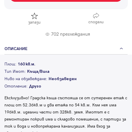
сподели
запази
702 преглеждания
ОПИСАНИЕ
Площ:
160 кв.м.
Тип Имот:
Къща/Вила
Ниво на обзавеждане:
Необзаведен
Отопление:
Друго
Ексклузивно! Градска къща състояща се от сутеренен етаж с
площ от 52.36кв.м и два етажа по 54 кв.м. Към нея има
196кв.м. идеални части от 328кв. земя. Имотът е с
ремонтиран покрив има и складово помещение, с партиди за
ток и вода и новопрекарана канализация. Има вход за