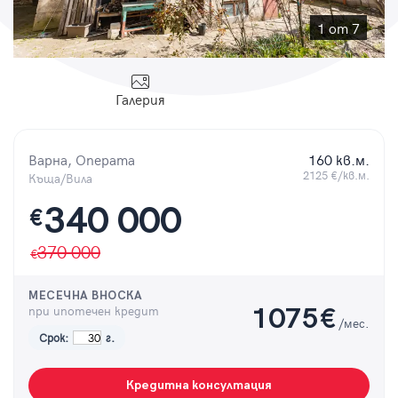
Парола
1 от 7
Галерия
Вход с имейл
Варна, Операта
160 кв.м.
Забравена парола
2125 €/кв.м.
Къща/Вила
340 000
€
Регистрация
370 000
МЕСЕЧНА ВНОСКА
при ипотечен кредит
1075
€
/мес.
Срок:
г.
Кредитна консултация