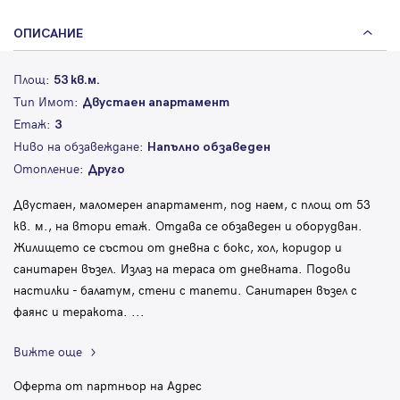
ОПИСАНИЕ
Площ:
53 кв.м.
Тип Имот:
Двустаен апартамент
Етаж:
3
Ниво на обзавеждане:
Напълно обзаведен
Отопление:
Друго
Двустаен, маломерен апартамент, под наем, с площ от 53
кв. м., на втори етаж. Отдава се обзаведен и оборудван.
Жилището се състои от дневна с бокс, хол, коридор и
санитарен възел. Излаз на тераса от дневната. Подови
настилки - балатум, стени с тапети. Санитарен възел с
фаянс и теракота.
...
Вижте още
Оферта от партньор на Адрес