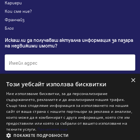
Кариери
Кои сме ние?
Франчайз
Блог
Искаш ли да получаваш актуална информация за пазара
на недвижими имоти?
×
Абонирам се
Този уебсайт използва бисквитки
Ние използваме бисквитки, за да персонализираме
съдържанието, рекламите и да анализираме нашия трафик.
Също така споделяме информация за използването на нашия
НАЙ-ПОПУЛЯРНИ ТЪРСЕНИЯ:
сайт от ваша страна с нашите партньори за реклама и анализи,
които може да я комбинират с друга информация, която сте им
Общи условия
Политика за "бисквитки"
предоставили или която са събрали от вашето използване на
Политики за поверителност
Политика по качеството
техните услуги.
Прочетете още
Информация по ЗЗЛПСПООИН
ПОКАЖЕТЕ ПОДРОБНОСТИ