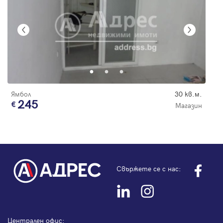
Ямбол
30 кв.м.
245
Магазин
Свържете се с нас:
Централен офис: