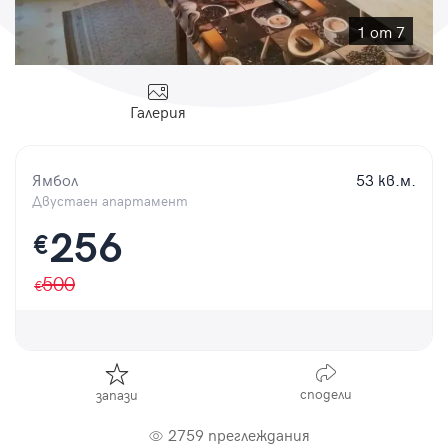
Парола
1 от 7
Галерия
Вход с имейл
Ямбол
53 кв.м.
Забравена парола
Двустаен апартамент
256
€
Регистрация
500
сподели
запази
2759 преглеждания