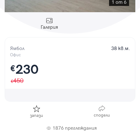
Парола
1 от 6
Галерия
Вход с имейл
Ямбол
38 кв.м.
Офис
Забравена парола
230
€
Регистрация
450
сподели
запази
1876 преглеждания