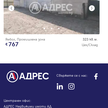
Ямбол, Промишлена зона
323 кв.м.
767
Цех/Склад
Свържете се с нас:
Централен офис:
АДРЕС Недвижими имоти АД