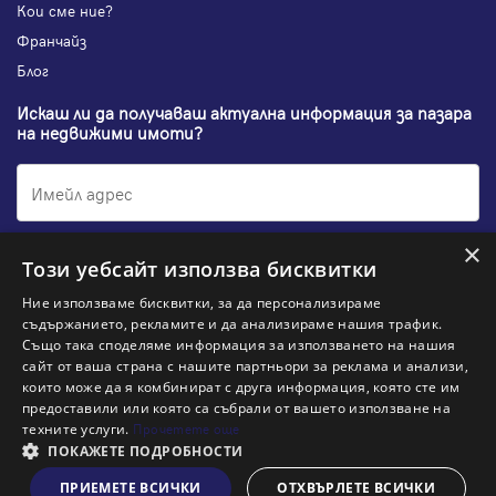
Кои сме ние?
Франчайз
Блог
Искаш ли да получаваш актуална информация за пазара
на недвижими имоти?
×
Абонирам се
Този уебсайт използва бисквитки
Ние използваме бисквитки, за да персонализираме
съдържанието, рекламите и да анализираме нашия трафик.
Също така споделяме информация за използването на нашия
НАЙ-ПОПУЛЯРНИ ТЪРСЕНИЯ:
сайт от ваша страна с нашите партньори за реклама и анализи,
които може да я комбинират с друга информация, която сте им
Общи условия
Политика за "бисквитки"
предоставили или която са събрали от вашето използване на
Политики за поверителност
Политика по качеството
техните услуги.
Прочетете още
Информация по ЗЗЛПСПООИН
ПОКАЖЕТЕ ПОДРОБНОСТИ
Заяви оглед
ПРИЕМЕТЕ ВСИЧКИ
ОТХВЪРЛЕТЕ ВСИЧКИ
© 2026 Адрес, All rights reserved. Website by
& VJSoft