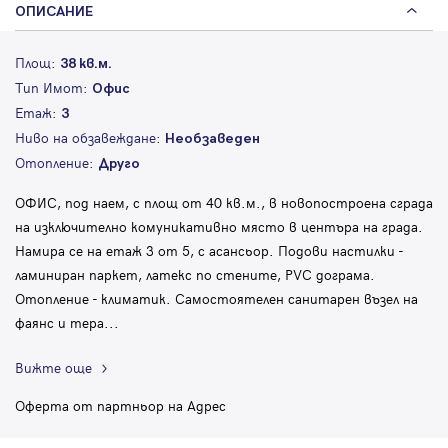
ОПИСАНИЕ
Площ:
38 кв.м.
Тип Имот:
Офис
Етаж:
3
Ниво на обзавеждане:
Необзаведен
Отопление:
Друго
ОФИС, под наем, с площ от 40 кв.м., в новопостроена сграда
на изключително комуникативно място в центъра на града.
Намира се на етаж 3 от 5, с асансьор. Подови настилки -
ламиниран паркет, латекс по стените, PVC дограма.
Отопление - климатик. Самостоятелен санитарен възел на
фаянс и тера
...
Вижте още
Оферта от партньор на Адрес