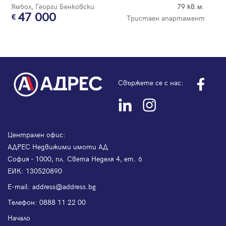
Ямбол, Георги Бенковски
79 кв.м.
47 000
Тристаен апартамент
Свържете се с нас:
Централен офис:
АДРЕС Недвижими имоти АД
София - 1000, пл. Света Неделя 4, ет. 6
ЕИК: 130520890
Е-mail:
address@address.bg
Телефон:
0888 11 22 00
Начало