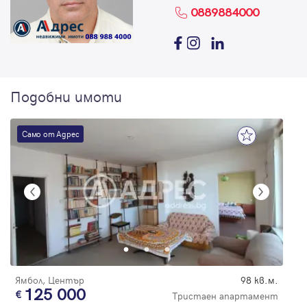
0889884000
Подобни имоти
Само от Адрес
Ямбол, Център
98 кв.м.
125 000
Тристаен апартамент