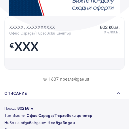
Парола
XXXXX, XXXXXXXXXX
802 кв.м.
X €/кв.м.
Офис Сграда/Търговски център
Вход с имейл
XXX
€
Забравена парола
Регистрация
1637 преглеждания
ОПИСАНИЕ
Площ:
802 кв.м.
Тип Имот:
Офис Сграда/Търговски център
Ниво на обзавеждане:
Необзаведен