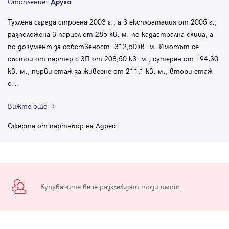
Отопление:
Друго
Тухлена сграда строена 2003 г., а в експлоатация от 2005 г.,
разположена в парцел от 286 кв. м. по кадастрална скица, а
по документ за собственост- 312,50кв. м. Имотът се
състои от партер с ЗП от 208,50 кв. м., сутерен от 194,30
кв. м., първи етаж за живеене от 211,1 кв. м., втори етаж
о
...
Вижте още
Оферта от партньор на Адрес
Купувачите вече разглеждат този имот.