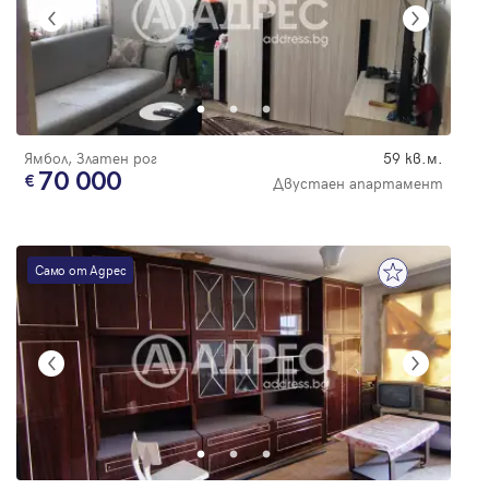
Ямбол, Златен рог
59 кв.м.
70 000
Двустаен апартамент
Само от Адрес