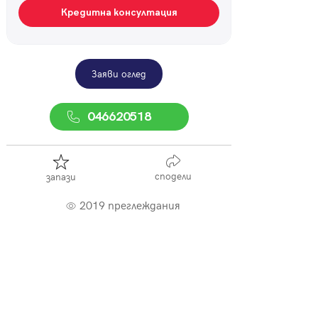
Кредитна консултация
Заяви оглед
046620518
сподели
запази
2019 преглеждания