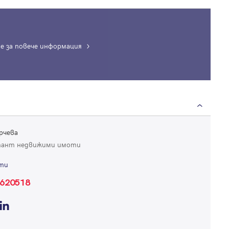
е за повече информация
Вход
Влезте с профила си, за да разгледате повече снимки и да получит
по-подробна информация.
рчева
Продължи с Facebook
тант недвижими имоти
ти
Продължи с Google
620518
Успех!
Успех!
или влезте с имейл
Благодарим ви! Проверете имейл адрес си, за да активирате
Благодарим ви! Очаквайте скоро да се свържем с вас!
регистрацията.