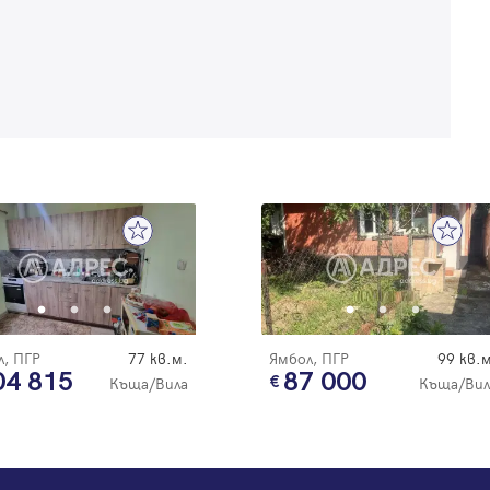
, ПГР
77 кв.м.
Ямбол, ПГР
99 кв.м
04 815
87 000
Къща/Вила
Къща/Вил