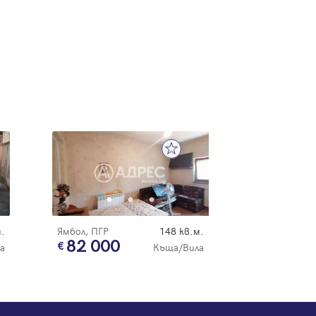
.
Ямбол, ПГР
148 кв.м.
82 000
а
Къща/Вила