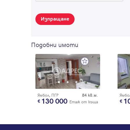
Изпращане
Подобни имоти
Ямбол, ПГР
84 кв.м.
Ямбол
130 000
1
Етаж от къща