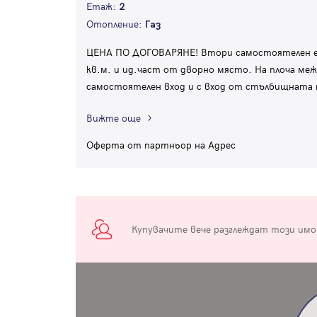
Етаж:
2
Отопление:
Газ
ЦЕНА ПО ДОГОВАРЯНЕ! Втори самостоятелен ет
кв.м. и ид.част от дворно място. На плоча м
самостоятелен вход и с вход от стълбищната п
Вижте още
Оферта от партньор на Адрес
Купувачите вече разглеждат този им