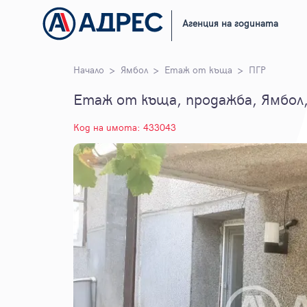
Агенция на годината
Начало
Ямбол
Етаж от къща
ПГР
Етаж от къща, продажба, Ямбол,
Код на имота: 433043