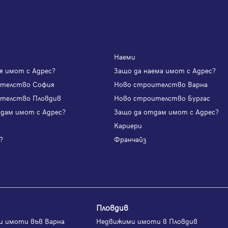
Наеми
я имот с Адрес?
Защо да наема имот с Адрес?
ителство София
Ново строителство Варна
телство Пловдив
Ново строителство Бургас
одам имот с Адрес?
Защо да отдам имот с Адрес?
и
Кариери
?
Франчайз
Пловдив
и имоти във Варна
Недвижими имоти в Пловдив