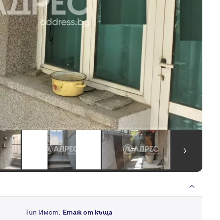
Тип Имот:
Етаж от къща