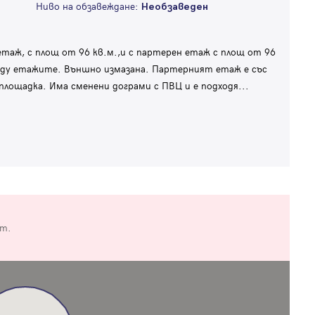
Ниво на обзавеждане:
Необзаведен
аж, с площ от 96 кв.м.,и с партерен етаж с площ от 96
ежду етажите. Външно измазана. Партерният етаж е със
лощадка. Има сменени дограми с ПВЦ и е подходя
...
от.