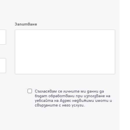
Имейл
Парола
Запитване
Вход с имейл
Забравена парола
Регистрация
Съгласявам се личните ми данни да
бъдат обработвани при използване на
уебсайта на Адрес недвижими имоти и
свързаните с него услуги.