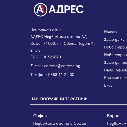
Централен офис:
Начало
АДРЕС Недвижими имоти АД
Защо да куп
София - 1000, пл. Света Неделя 4,
Ново стро
ет. 6
Ново строи
ЕИК: 130520890
Защо да пр
Е-mail:
address@address.bg
Наши офис
Телефон:
0888 11 22 00
Кои сме ние
Блог
НАЙ-ПОПУЛЯРНИ ТЪРСЕНИЯ:
София
Варна
Недвижими имоти в София
Недвижим