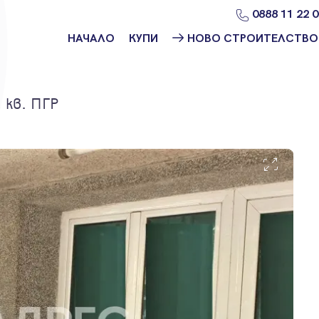
0888 11 22 
НАЧАЛО
КУПИ
НОВО СТРОИТЕЛСТВО
Намери
Ново
имот
строителство
София
 кв. ПГР
Защо да купя
имот с
Ново
Адрес?
строителство
Варна
Ново
строителство
Пловдив
Ново
строителство
Бургас
Проекти ново
строителство