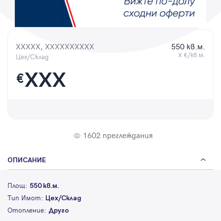
Парола
XXXXX, XXXXXXXXXX
550 кв.м.
X €/кв.м.
Цех/Склад
Вход с имейл
XXX
€
Забравена парола
Регистрация
1602 преглеждания
ОПИСАНИЕ
Площ:
550 кв.м.
Тип Имот:
Цех/Склад
Отопление:
Друго