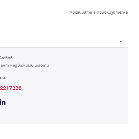
Локацията е приблизителна
Вход
Влезте с профила си, за да разгледате повече снимки и да получит
по-подробна информация.
Славов
Продължи с Facebook
тант недвижими имоти
ти
Продължи с Google
2217338
Успех!
Успех!
или влезте с имейл
Благодарим ви! Проверете имейл адрес си, за да активирате
Благодарим ви! Очаквайте скоро да се свържем с вас!
регистрацията.
Имейл
Парола