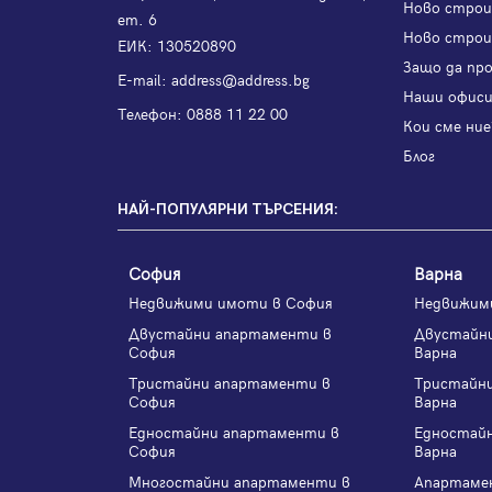
Ново стро
ет. 6
Ново строи
ЕИК: 130520890
Защо да пр
Е-mail:
address@address.bg
Наши офис
Телефон:
0888 11 22 00
Кои сме ние
Блог
НАЙ-ПОПУЛЯРНИ ТЪРСЕНИЯ:
София
Варна
Недвижими имоти в София
Недвижим
Двустайни апартаменти в
Двустайн
София
Варна
Тристайни апартаменти в
Тристайн
София
Варна
Едностайни апартаменти в
Едностай
София
Варна
Многостайни апартаменти в
Апартаме