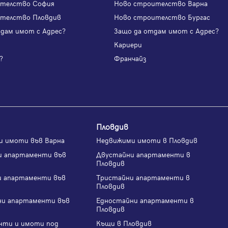
ителство София
Ново строителство Варна
телство Пловдив
Ново строителство Бургас
одам имот с Адрес?
Защо да отдам имот с Адрес?
и
Кариери
?
Франчайз
Пловдив
и имоти във Варна
Недвижими имоти в Пловдив
и апартаменти във
Двустайни апартаменти в
Пловдив
и апартаменти във
Тристайни апартаменти в
Пловдив
ни апартаменти във
Едностайни апартаменти в
Пловдив
нти и имоти под
Къщи в Пловдив