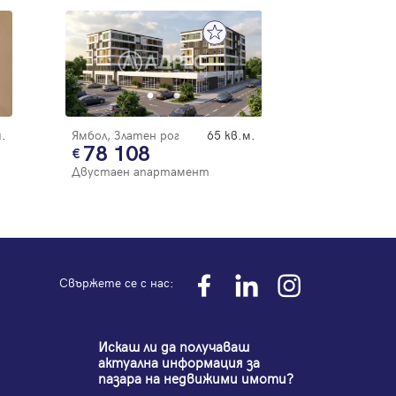
.
Ямбол, Златен рог
65 кв.м.
78 108
Двустаен апартамент
Свържете се с нас:
Искаш ли да получаваш
актуална информация за
пазара на недвижими имоти?