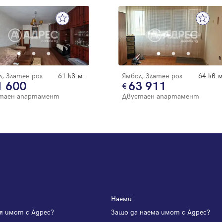
Вход с имейл
Забравена парола
, Златен рог
61 кв.м.
Ямбол, Златен рог
64 кв.м
1 600
63 911
Регистрация
таен апартамент
Двустаен апартамент
Наеми
я имот с Адрес?
Защо да наема имот с Адрес?