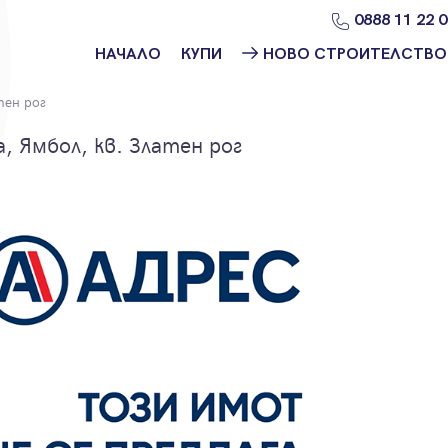
0888 11 22 
НАЧАЛО
КУПИ
НОВО СТРОИТЕЛСТВО
Намери
Ново
тен рог
имот
строителство
София
 Ямбол, кв. Златен рог
Защо да купя
имот с
Ново
Адрес?
строителство
Варна
Ново
строителство
Пловдив
Ново
строителство
Бургас
Проекти ново
строителство