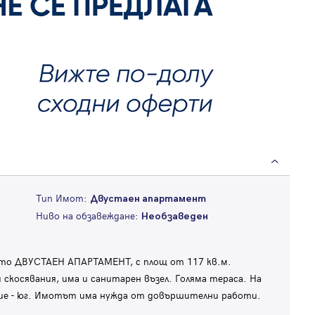
Тип Имот:
Двустаен апартамент
Ниво на обзавеждане:
Необзаведен
то ДВУСТАЕН АПАРТАМЕНТ, с площ от 117 кв.м.
скосявания, има и санитарен възел. Голяма тераса. На
ение - юг. Имотът има нужда от довършителни работи.