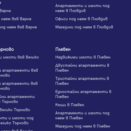
а
Апартаменти и имоти под
Варна
наем в Пловдив
 наем във Варна
Офиси под наем в Пловдив
под наем във Варна
Магазини под наем в Пловдив
ърново
Плевен
 имоти във Велико
Недвижими имоти в Плевен
Двустайни апартаменти в
и апартаменти във
Плевен
рново
Тристайни апартаменти в
и апартаменти във
Плевен
рново
Едностайни апартаменти в
йни апартаменти
Плевен
о Търново
Къщи в Плевен
Велико Търново
Апартаменти и имоти под
нти и имоти под
наем в Плевен
Велико Търново
Магазини под наем в Плевен
 наем във Велико