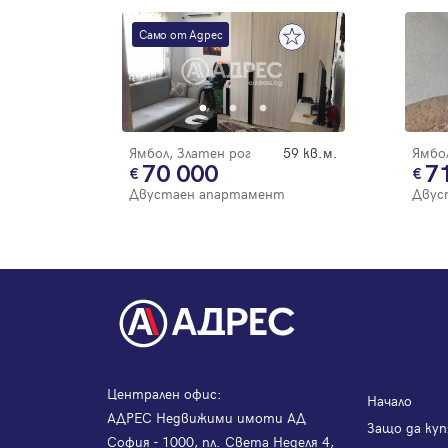
Само от Адрес
Ямбол, Златен рог
59 кв.м.
Ямбол
70 000
7
Двустаен апартамент
Двус
Централен офис:
Начало
АДРЕС Недвижими имоти АД
Защо да куп
София - 1000, пл. Света Неделя 4,