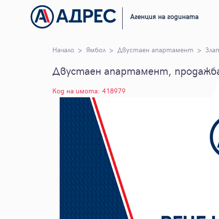
Агенция на годината
Начало
Ямбол
Двустаен апартамент
Зла
Двустаен апартамент, продажба,
Код на имота: 418979