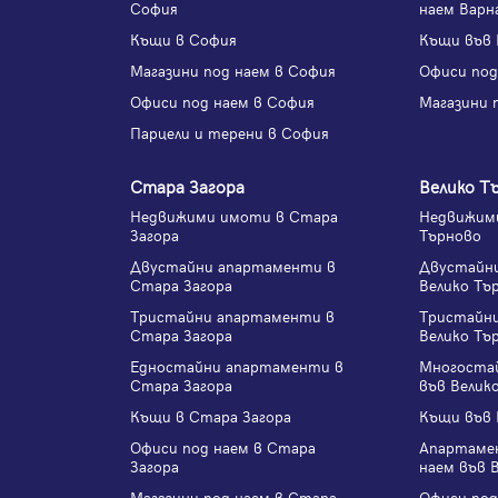
София
наем Варн
Къщи в София
Къщи във 
Магазини под наем в София
Офиси под
Офиси под наем в София
Магазини 
Парцели и терени в София
Стара Загора
Велико Т
Недвижими имоти в Стара
Недвижими
Загора
Търново
Двустайни апартаменти в
Двустайн
Стара Загора
Велико Тъ
Тристайни апартаменти в
Тристайн
Стара Загора
Велико Тъ
Едностайни апартаменти в
Многоста
Стара Загора
във Велик
Къщи в Стара Загора
Къщи във 
Офиси под наем в Стара
Апартаме
Загора
наем във 
Магазини под наем в Стара
Офиси под