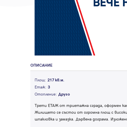
ОПИСАНИЕ
Площ:
217 кв.м.
Етаж:
3
Отопление:
Друго
Трети ЕТАЖ от триетажна сграда, оформен ка
Жилището се състои от огромна площ с високи 
шпакловка и замазка. Дървена дограма. Излож
...