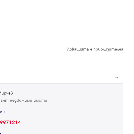
Локацията е приблизителна
Мирчев
тант недвижими имоти
ти
Вход
9971214
Влезте с профила си, за да разгледате повече снимки и да получит