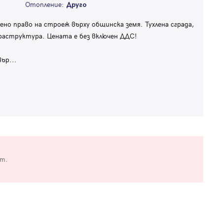
Отопление:
Друго
ено право на строеж върху общинска земя. Тухлена сграда,
нфраструктура. Цената е без включен ДДС!
вър
...
от.