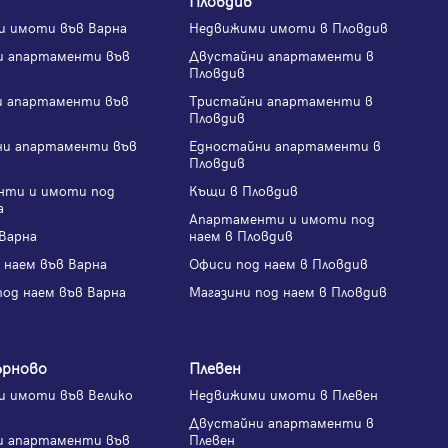
и имоти във Варна
Недвижими имоти в Пловдив
и апартаменти във
Двустайни апартаменти в
Пловдив
и апартаменти във
Тристайни апартаменти в
Пловдив
ни апартаменти във
Едностайни апартаменти в
Пловдив
нти и имоти под
Къщи в Пловдив
а
Апартаменти и имоти под
Варна
наем в Пловдив
 наем във Варна
Офиси под наем в Пловдив
под наем във Варна
Магазини под наем в Пловдив
ърново
Плевен
 имоти във Велико
Недвижими имоти в Плевен
Двустайни апартаменти в
и апартаменти във
Плевен