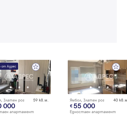
Забравена парола
Регистрация
 от Адрес
, Златен рог
59 кв.м.
Ямбол, Златен рог
40 кв.м
0 000
55 000
таен апартамент
Едностаен апартамент