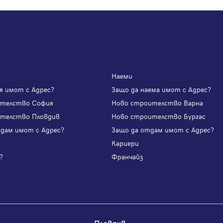
Наеми
я имот с Адрес?
Защо да наема имот с Адрес?
ителство София
Ново строителство Варна
телство Пловдив
Ново строителство Бургас
одам имот с Адрес?
Защо да отдам имот с Адрес?
и
Кариери
?
Франчайз
Пловдив