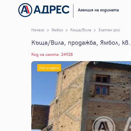
Агенция на годината
Начало
Ямбол
Къща/Вила
Златен рог
Къща/Вила, продажба, Ямбол, кв.
Код на имота: 24928
Най-гледана