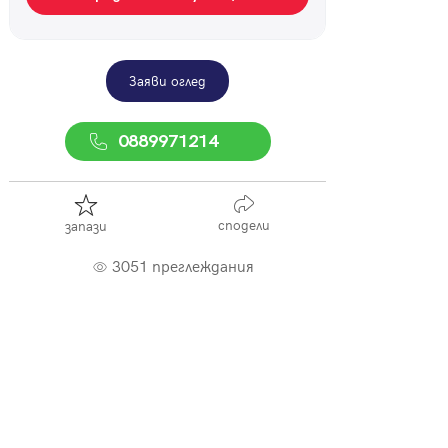
Заяви оглед
0889971214
сподели
запази
3051 преглеждания