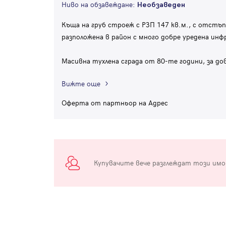
Ниво на обзавеждане:
Необзаведен
Къща на груб строеж с РЗП 147 кв.м., с отстъп
разположена в район с много добре уредена и
Масивна тухлена сграда от 80-те години, за до
Вижте още
Оферта от партньор на Адрес
Купувачите вече разглеждат този им