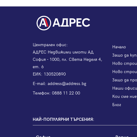
Централен офис:
Начало
АДРЕС Недвижими имоти АД
Защо да куп
София - 1000, пл. Света Неделя 4,
Ново стро
ет. 6
Ново строи
ЕИК: 130520890
Защо да пр
Е-mail:
address@address.bg
Наши офис
Телефон:
0888 11 22 00
Кои сме ние
Блог
НАЙ-ПОПУЛЯРНИ ТЪРСЕНИЯ:
София
Варна