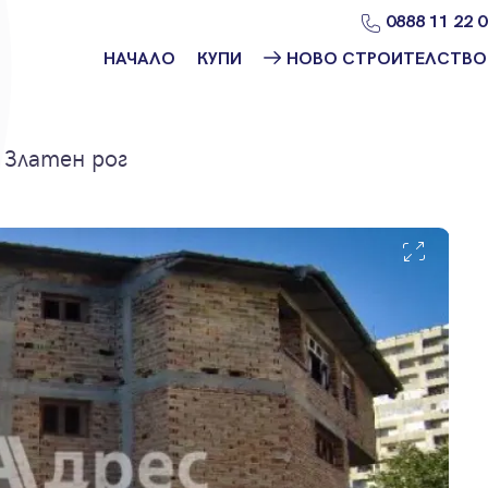
0888 11 22 
НАЧАЛО
КУПИ
НОВО СТРОИТЕЛСТВО
Намери
Ново
имот
строителство
София
 Златен рог
Защо да купя
имот с
Ново
Адрес?
строителство
Варна
Ново
строителство
Пловдив
Ново
строителство
Бургас
Проекти ново
строителство