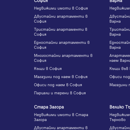
Недвижими имоти в София
Недвижим
Двустайни апартаменти в
Двустайн
София
Варна
Тристайни апартаменти в
Тристайн
София
Варна
Едностайни апартаменти в
Едностай
София
Варна
Многостайни апартаменти в
Апартаме
София
наем Варн
Къщи в София
Къщи във 
Магазини под наем в София
Офиси под
Офиси под наем в София
Магазини 
Парцели и терени в София
Стара Загора
Велико Т
Недвижими имоти в Стара
Недвижими
Загора
Търново
Двустайни апартаменти в
Двустайн