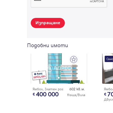
Изпращане
Подобни имоти
Само
Ямбол, Златен рог
602 кв.м.
Ямбол
400 000
7
Къща/Вила
Двус