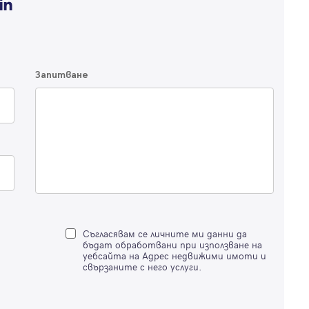
по-подробна информация.
Продължи с Facebook
Запитване
Продължи с Google
Успех!
Успех!
или влезте с имейл
Благодарим ви! Проверете имейл адрес си, за да активирате
Благодарим ви! Очаквайте скоро да се свържем с вас!
регистрацията.
Имейл
Парола
Съгласявам се личните ми данни да
бъдат обработвани при използване на
уебсайта на Адрес недвижими имоти и
свързаните с него услуги.
Вход с имейл