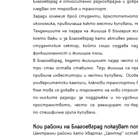
Благоевград е относително разнообразна и добр
следван от търговия и транспорт.
Заради големия брой студенти, кръстопътното 
икономика, привличаща както местни купувачи, 
Tенденциите на пазара на жилища в България 
което важи и за Благоевград като активен рег
студентския сектор, който също създава па
функционалност и жилищна площ.
В Благоевград, където жилищният пазар често 
три стаи остава стабилно. Тези жилища са пре
привлича инвеститори и частни купувачи. Особ
университетски кампуси, ключови транспортни в
Към това се добавя и търсенето на ново строит
по‑ниските разходи за поддръжка и по‑удобни
пространството, често се реализират по‑бъ
по‑специфична група купувачи.
Кои райони на Благоевград показват п
Централни райони като квартал „Център“ остав