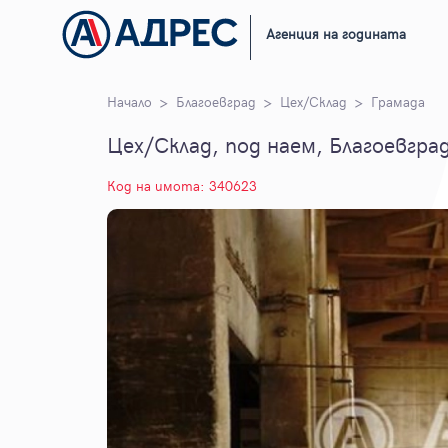
Агенция на годината
Начало
Благоевград
Цех/Склад
Грамада
Цех/Склад, под наем, Благоевград
Код на имота: 340623