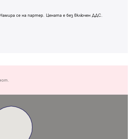
 Намира се на партер. Цената е без включен ДДС.
мот.