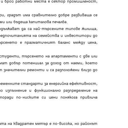
ия и брой работни места е сектор промишленост,
ри, градът има сравнително добре развиваща се
ми или бъдеща капиталова печалба.
одължават да са най‑търсените типове жилища,
предпочитанията на семейства и инвеститори до
рсенето е прагматичният баланс между цена,
 студенти, търсенето на апартаменти с две или
имат добър потенциал за доход от наеми, което
 значителни ремонти и са разположени близо до
временните стандарти за енергийна ефективност,
о изпълнение и функционално разпределение на
оради по‑ниските си цени понякога привлича
та на квадратен метър е по-висока, но районът