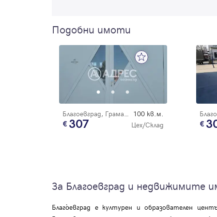
Подобни имоти
Благоевград, Грамада
100 кв.м.
307
3
Цех/Склад
За Благоевград и недвижимите 
Благо̀евград е културен и образователен це