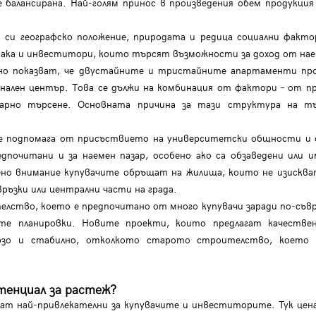
е балансирана. Най-голям принос в произведения обем продукц
си географско положение, природата и редица социални факто
така и инвеститори, които търсят възможности за доход от нае
ясно показват, че двустайните и тристайните апартаменти пр
ионален център. Това се дължи на комбинация от фактори – от 
зарно търсене. Основната причина за тази структура на тъ
се подпомага от присъствието на университетски общности и
дпочитани и за наемен пазар, особено ако са обзаведени или 
ено внимание купувачите обръщат на жилища, които не изискват
ръзки или централни части на града.
елство, което е предпочитано от много купувачи заради по‑съ
те планировки. Новите проекти, които предлагат качествен
рзо и стабилно, отколкото старото строителство, което п
отенциал за растеж?
ат най-привлекателни за купувачите и инвеститорите. Тук цена