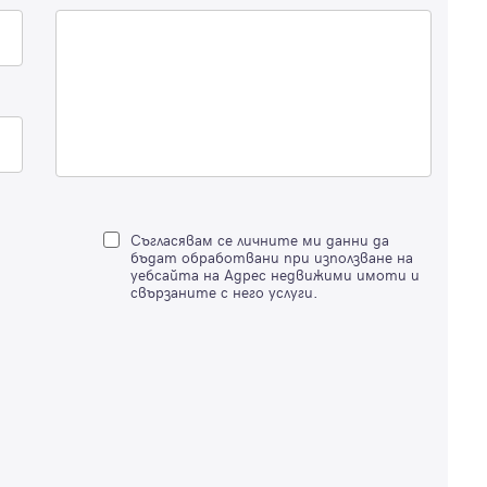
Благодарим ви! Очаквайте скоро да се свържем с вас!
регистрацията.
Имейл
Парола
Вход с имейл
Съгласявам се личните ми данни да
Забравена парола
бъдат обработвани при използване на
уебсайта на Адрес недвижими имоти и
свързаните с него услуги.
Регистрация