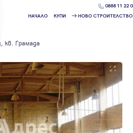
0888 11 22 
НАЧАЛО
КУПИ
НОВО СТРОИТЕЛСТВО
Намери
Ново
имот
строителство
София
, кв. Грамада
Защо да купя
имот с
Ново
Адрес?
строителство
Варна
Ново
строителство
Пловдив
Ново
строителство
Бургас
Проекти ново
строителство