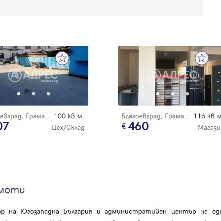
Благоевград, Грамада
100 кв.м.
Благоевград, Грамада
116 кв.м
07
460
Цех/Склад
Магази
имоти
нтър на Югозападна България и административен център на е