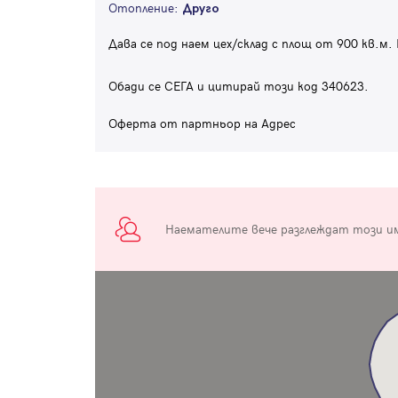
Отопление:
Друго
Дава се под наем цех/склад с площ от 900 кв.м.
Обади се СЕГА и цитирай този код 340623.
Оферта от партньор на Адрес
Наемателите вече разглеждат този и