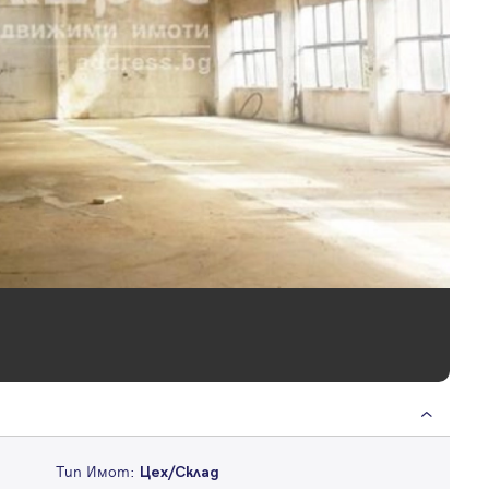
Тип Имот:
Цех/Склад