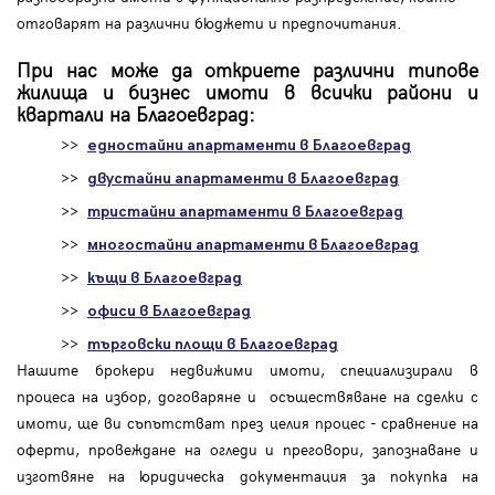
отговарят на различни бюджети и предпочитания.
При нас може да откриете различни типове
жилища и бизнес имоти в всички райони и
квартали на Благоевград:
>>
едностайни апартаменти в Благоевград
>>
двустайни апартаменти в Благоевград
>>
тристайни апартаменти в Благоевград
>>
многостайни апартаменти в Благоевград
>>
къщи в Благоевград
>>
офиси в Благоевград
>>
търговски площи в Благоевград
Нашите брокери недвижими имоти, специализирали в
процеса на избор, договаряне и осъществяване на сделки с
имоти, ще ви съпътстват през целия процес - сравнение на
оферти, провеждане на огледи и преговори, запознаване и
изготвяне на юридическа документация за покупка на