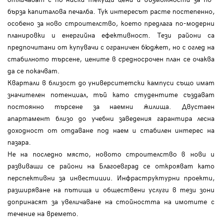
бърза капиталова печалба. Тук интересът расте постепенно,
особено за ново строителство, което предлага по-модерни
планировки и енергийна ефективност. Тези райони са
предпочитани от купувачи с ограничен бюджет, но с оглед на
стабилното търсене, цените в средносрочен план се очаква
да се покачват.
Квартали в близост до университетски кампуси също имат
значителен потенциал, тъй като студентите създават
постоянно търсене за наемни жилища. Двустаен
апартамент близо до учебни заведения гарантира лесна
доходност от отдаване под наем и стабилен интерес на
пазара.
Не на последно място, новото строителство в нови и
развиващи се райони на Благоевград се открояват като
перспективни за инвестиции. Инфраструктурни проекти,
разширяване на пътища и обществени услуги в тези зони
допринасят за увеличаване на стойността на имотите с
течение на времето.