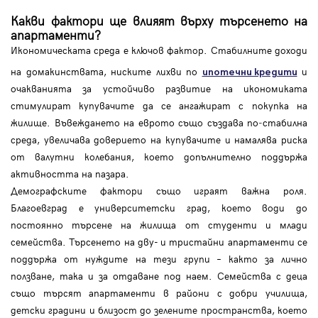
Какви фактори ще влияят върху търсенето на
апартаменти?
Икономическата среда е ключов фактор. Стабилните доходи
на домакинствата, ниските лихви по
и
ипотечни кредити
очакванията за устойчиво развитие на икономиката
стимулират купувачите да се ангажират с покупка на
жилище. Въвеждането на еврото също създава по‑стабилна
среда, увеличава доверието на купувачите и намалява риска
от валутни колебания, което допълнително поддържа
активността на пазара.
Демографските фактори също играят важна роля.
Благоевград е университетски град, което води до
постоянно търсене на жилища от студенти и млади
семейства. Търсенето на дву- и тристайни апартаменти се
поддържа от нуждите на тези групи – както за лично
ползване, така и за отдаване под наем. Семейства с деца
също търсят апартаменти в райони с добри училища,
детски градини и близост до зелените пространства, което