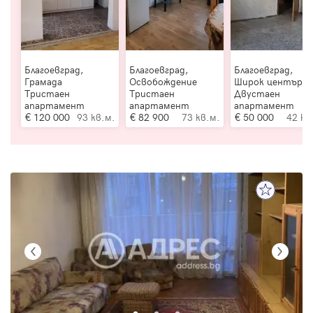
Благоевград,
Благоевград,
Благоевград,
Грамада
Освобождение
Широк център
Тристаен
Тристаен
Двустаен
апартамент
апартамент
апартамент
120 000
93 кв.м.
82 900
73 кв.м.
50 000
42 кв