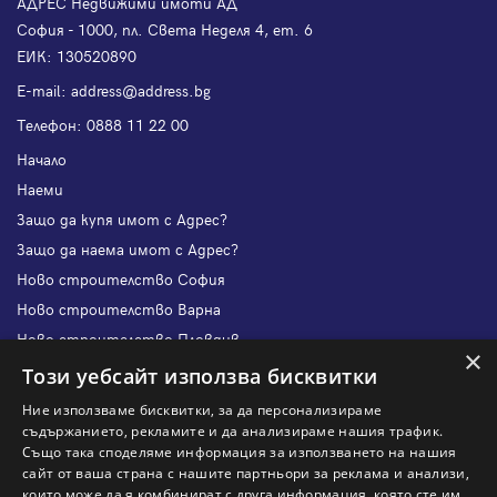
АДРЕС Недвижими имоти АД
София - 1000, пл. Света Неделя 4, ет. 6
ЕИК: 130520890
Е-mail:
address@address.bg
Телефон:
0888 11 22 00
Начало
Наеми
Защо да купя имот с Адрес?
Защо да наема имот с Адрес?
Ново строителство София
Ново строителство Варна
Ново строителство Пловдив
×
Ново строителство Бургас
Този уебсайт използва бисквитки
Защо да продам имот с Адрес?
Ние използваме бисквитки, за да персонализираме
Защо да отдам имот с Адрес?
съдържанието, рекламите и да анализираме нашия трафик.
Също така споделяме информация за използването на нашия
Наши офиси
сайт от ваша страна с нашите партньори за реклама и анализи,
Кариери
които може да я комбинират с друга информация, която сте им