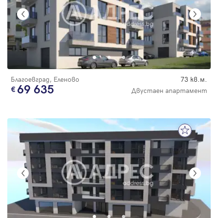
Благоевград, Еленово
73 кв.м.
69 635
Двустаен апартамент