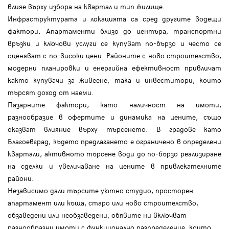
влияе върху избора на квартал и тип жилище.
Инфраструктурата и локацията са сред другите водещи
фактори. Апартаменти близо до центъра, транспортни
връзки и ключови услуги се купуват по-бързо и често се
оценяват с по-високи цени. Районите с ново строителство,
модерни планировки и енергийна ефективност привличат
както купувачи за живеене, така и инвеститори, които
търсят доход от наеми.
Пазарните фактори, като наличност на имоти,
разнообразие в офертите и динамика на цените, също
оказват влияние върху търсенето. В градове като
Благоевград, където предлагането е ограничено в определени
квартали, активното търсене води до по-бързо реализиране
на сделки и увеличаване на цените в привлекателните
райони.
Независимо дали търсите уютно студио, просторен
апартамент или къща, старо или ново строителство,
обзаведени или необзаведени, обявите ни включват
разнообразни имоти с функционално разпределение, които