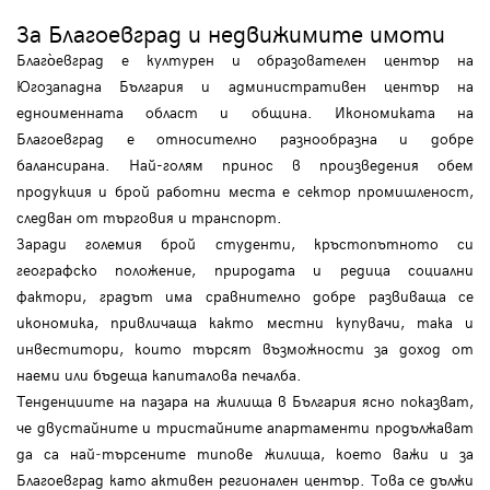
За Благоевград и недвижимите имоти
Благо̀евград е културен и образователен център на
Югозападна България и административен център на
едноименната област и община. Икономиката на
Благоевград е относително разнообразна и добре
балансирана. Най-голям принос в произведения обем
продукция и брой работни места е сектор промишленост,
следван от търговия и транспорт.
Заради големия брой студенти, кръстопътното си
географско положение, природата и редица социални
фактори, градът има сравнително добре развиваща се
икономика, привличаща както местни купувачи, така и
инвеститори, които търсят възможности за доход от
наеми или бъдеща капиталова печалба.
Tенденциите на пазара на жилища в България ясно показват,
че двустайните и тристайните апартаменти продължават
да са най‑търсените типове жилища, което важи и за
Благоевград като активен регионален център. Това се дължи