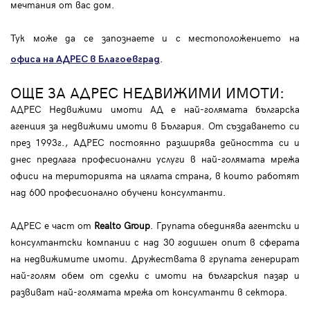
мечтания от вас дом.
Тук може да се запознаете и с местоположението на
.
офиса на АДРЕС в Благоевград
ОЩЕ ЗА АДРЕС НЕДВИЖИМИ ИМОТИ:
АДРЕС Недвижими имоти АД е най-голямата българска
агенция за недвижими имоти в България. От създаването си
през 1993г., АДРЕС постоянно разширява дейността си и
днес предлага професионални услуги в най-голямата мрежа
офиси на територията на цялата страна, в които работят
над 600 професионално обучени консултанти.
АДРЕС е част от
Realto Group
. Групата обединява агентски и
консултантски компании с над 30 годишен опит в сферата
на недвижимите имоти. Дружествата в групата генерират
най-голям обем от сделки с имоти на българския пазар и
развиват най-голямата мрежа от консултанти в сектора.