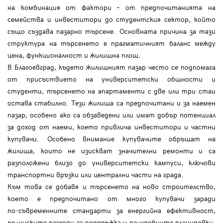
на комбинация от фактори – от предпочитанията на
семейства и инвеститори до студентския сектор, който
също създава пазарно търсене. Основната причина за тази
структура на търсенето е прагматичният баланс между
цена, функционалност и жилищна площ.
В Благоевград, където жилищният пазар често се подпомага
от присъствието на университетски общности и
студенти, търсенето на апартаменти с две или три стаи
остава стабилно. Тези жилища са предпочитани и за наемен
пазар, особено ако са обзаведени или имат добър потенциал
за доход от наеми, което привлича инвеститори и частни
купувачи. Особено внимание купувачите обръщат на
жилища, които не изискват значителни ремонти и са
разположени близо до университетски кампуси, ключови
транспортни връзки или централни части на града.
Към това се добавя и търсенето на ново строителство,
което е предпочитано от много купувачи заради
по‑съвременните стандарти за енергийна ефективност,
по‑ниските разходи за поддръжка и по‑удобните планировки.