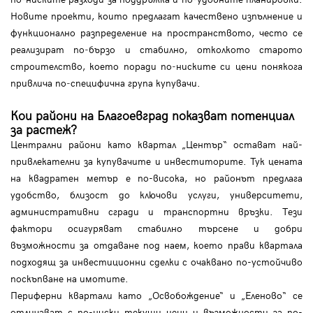
Новите проекти, които предлагат качествено изпълнение и
функционално разпределение на пространството, често се
реализират по‑бързо и стабилно, отколкото старото
строителство, което поради по‑ниските си цени понякога
привлича по‑специфична група купувачи.
Кои райони на Благоевград показват потенциал
за растеж?
Централни райони като квартал „Център“ остават най-
привлекателни за купувачите и инвеститорите. Тук цената
на квадратен метър е по-висока, но районът предлага
удобство, близост до ключови услуги, университети,
административни сгради и транспортни връзки. Тези
фактори осигуряват стабилно търсене и добри
възможности за отдаване под наем, което прави квартала
подходящ за инвестиционни сделки с очаквано по-устойчиво
поскъпване на имотите.
Периферни квартали като „Освобождение“ и „Еленово“ се
отличават с по-ниски текущи цени и възможности за по-