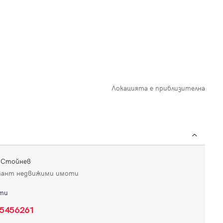
Локацията е приблизителна
 Стойнев
тант недвижими имоти
ти
5456261