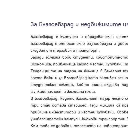
За Благоевград и недвижимите 
Благо̀евград е културен и образователен це
Благоевград е относително разнообразна и добр
следван от търговия и транспорт.
Заради големия брой студенти, кръстопътното 
икономика, привличаща както местни купувачи, 
Tенденциите на пазара на жилища в България 
което важи и за Благоевград като активен рег
студентския сектор, който също създава па
функционалност и жилищна площ.
В Благоевград, където жилищният пазар често 
три стаи остава стабилно. Тези жилища са пре
привлича инвеститори и частни купувачи. Особ
университетски кампуси, ключови транспортни в
Към това се добавя и търсенето на ново строит