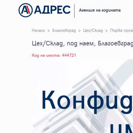
Агенция на годината
Начало
Благоевград
Цех/Склад
Първа пром
Цех/Склад, под наем, Благоевгра
Код на имота: 444721