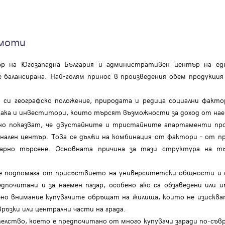
имоти
нтър на Югозападна България и административен център на е
е балансирана. Най-голям принос в произведения обем продукц
си географско положение, природата и редица социални факто
така и инвеститори, които търсят възможности за доход от нае
ясно показват, че двустайните и тристайните апартаменти пр
ионален център. Това се дължи на комбинация от фактори – от 
зарно търсене. Основната причина за тази структура на тъ
се подпомага от присъствието на университетски общности и
дпочитани и за наемен пазар, особено ако са обзаведени или 
ено внимание купувачите обръщат на жилища, които не изискват
ръзки или централни части на града.
елство, което е предпочитано от много купувачи заради по‑съ