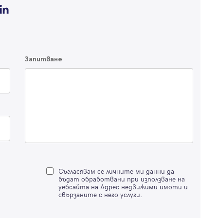
Запитване
Вход
Влезте с профила си, за да разгледате повече снимки и да получит
по-подробна информация.
Продължи с Facebook
Съгласявам се личните ми данни да
Продължи с Google
бъдат обработвани при използване на
уебсайта на Адрес недвижими имоти и
Успех!
свързаните с него услуги.
Успех!
или влезте с имейл
Благодарим ви! Проверете имейл адрес си, за да активирате