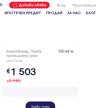
Вход
Регистрация
00
Добави обява
ИПОТЕЧЕН КРЕДИТ
ПРОДАЙ
ЗА НАС
БЛОГ
Добави
Наши офиси
За продавачи
обява
Кариери
За купувачи
Защо да
продам
Кои сме ние?
Ипотечно
имот с
кредитиране
Адрес?
Благоевград, Първа
700 кв.м.
Мениджмънт
промишлена зона
За
наемодатели
Цех/Склад
Address Run
1 503
За
€
Франчайз
наематели
Често
2 940
Анализ на
задавани
пазара
въпроси
Новини
Заяви оглед