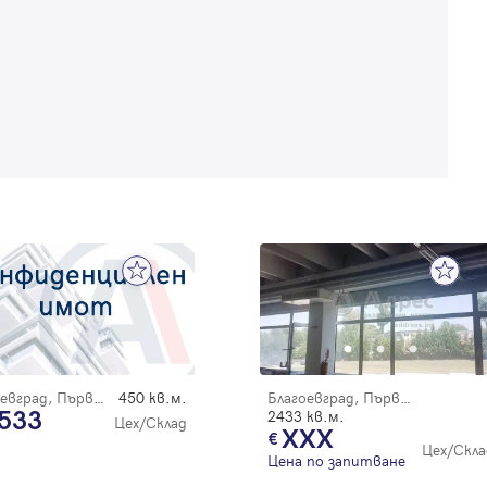
Благодарим ви! Очаквайте скоро да се свържем с вас!
регистрацията.
Имейл
Парола
Вход с имейл
Забравена парола
Регистрация
Благоевград, Първа промишлена зона
450 кв.м.
Благоевград, Първа промишлена зона
 533
2433 кв.м.
Цех/Склад
XXX
Цех/Скла
Цена по запитване