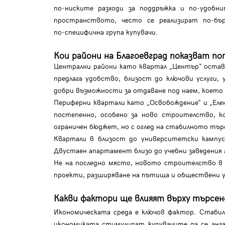
по‑ниските разходи за поддръжка и по‑удобни
пространството, често се реализират по‑бъ
по‑специфична група купувачи.
Кои райони на Благоевград показват п
Централни райони като квартал „Център“ остав
предлага удобство, близост до ключови услуги
добри възможности за отдаване под наем, което
Периферни квартали като „Освобождение“ и „Еле
постепенно, особено за ново строителство, к
ограничен бюджет, но с оглед на стабилното търс
Квартали в близост до университетски кампу
Двустаен апартамент близо до учебни заведения 
Не на последно място, новото строителство в 
проекти, разширяване на пътища и обществени у
Какви фактори ще влияят върху търсе
Икономическата среда е ключов фактор. Стаби
икономиката стимулират купувачите да се анга