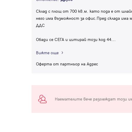
Склад с площ от 700 кв.м. като пода е от шла
него има възможност за офис.Пред склада има 
ДДС
Обади се СЕГА и цитирай този код 44
...
Вижте още
Оферта от партньор на Адрес
Наемателите вече разглеждат този и