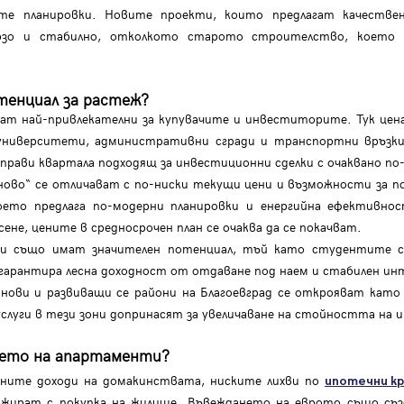
те планировки. Новите проекти, които предлагат качествен
рзо и стабилно, отколкото старото строителство, което п
отенциал за растеж?
ат най-привлекателни за купувачите и инвеститорите. Тук цена
, университети, административни сгради и транспортни връзк
 прави квартала подходящ за инвестиционни сделки с очаквано п
ново“ се отличават с по-ниски текущи цени и възможности за по
оето предлага по-модерни планировки и енергийна ефективнос
ене, цените в средносрочен план се очаква да се покачват.
си също имат значителен потенциал, тъй като студентите с
гарантира лесна доходност от отдаване под наем и стабилен инт
нови и развиващи се райони на Благоевград се открояват кат
слуги в тези зони допринасят за увеличаване на стойността на
нето на апартаменти?
лните доходи на домакинствата, ниските лихви по
ипотечни к
жират с покупка на жилище. Въвеждането на еврото също създ