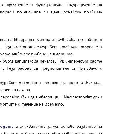
о изпълнение и функционално разпределение на
оради по‑ниските си цени понякога привлича
та на квадратен метър е по-висока, но районът
и. Тези фактори осигуряват стабилно търсене и
о-устойчиво поскъпване на имотите.
-бърза капиталова печалба. Тук интересът расте
т. Тези райони са предпочитани от купувачи с
ъздават постоянно търсене за наемни жилища.
ерес на пазара.
о перспективни за инвестиции. Инфраструктурни
 имотите с течение на времето.
и очакванията за устойчиво развитие на
редити
ава по‑стабилна среда, увеличава доверието на