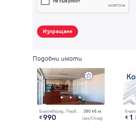
Изпращане
Подобни имоти
Благоевград, Първа промишлена зона
380 кв.м.
990
1
Цех/Склад