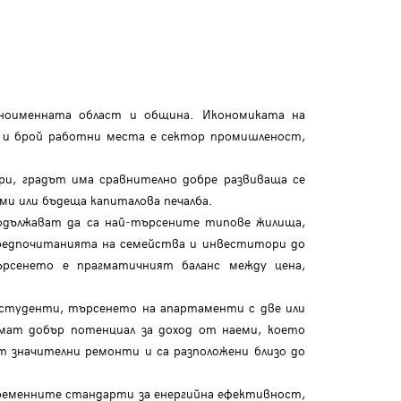
дноименната област и община. Икономиката на
ия и брой работни места е сектор промишленост,
ри, градът има сравнително добре развиваща се
ми или бъдеща капиталова печалба.
одължават да са най‑търсените типове жилища,
предпочитанията на семейства и инвеститори до
рсенето е прагматичният баланс между цена,
 студенти, търсенето на апартаменти с две или
имат добър потенциал за доход от наеми, което
 значителни ремонти и са разположени близо до
временните стандарти за енергийна ефективност,