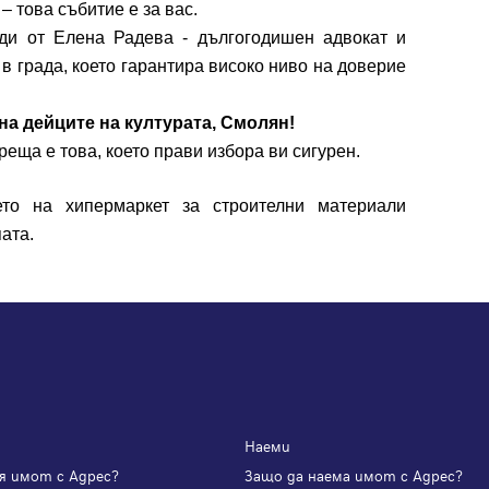
 това събитие е за вас.
Продължи с Google
и от Елена Радева - дългогодишен адвокат и
в града, което гарантира високо ниво на доверие
или влезте с имейл
 на дейците на културата, Смолян!
еща е това, което прави избора ви сигурен.
Имейл
Парола
ето на хипермаркет за строителни материали
пата.
Вход с имейл
Забравена парола
Регистрация
Наеми
я имот с Адрес?
Защо да наема имот с Адрес?