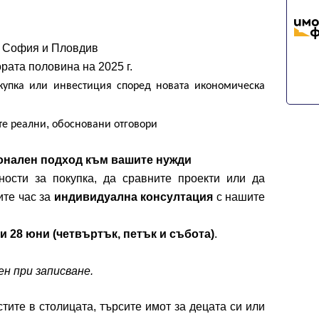
в София и Пловдив
рата половина на 2025 г.
купка
или
инвестиция
според
новата
икономическа
,
те
реални
обосновани
отговори
нален подход към вашите нужди
ности за покупка, да сравните проекти или да
ите час за
индивидуална консултация
с нашите
Вход
7 и 28 юни (четвъртък, петък и събота)
.
Влезте с профила си, за да разгледате повече снимки и да получит
по-подробна информация.
н при записване.
Продължи с Facebook
ите в столицата, търсите имот за децата си или