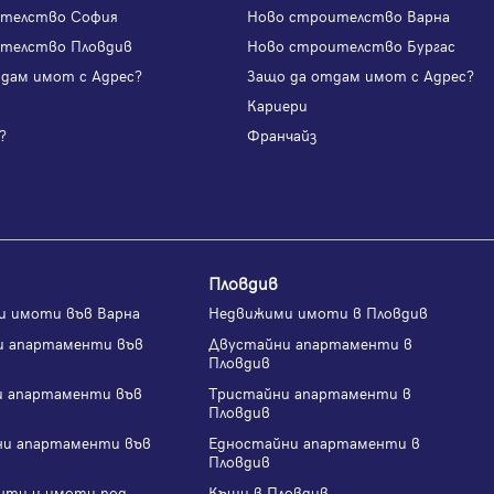
ителство София
Ново строителство Варна
телство Пловдив
Ново строителство Бургас
одам имот с Адрес?
Защо да отдам имот с Адрес?
и
Кариери
?
Франчайз
Пловдив
и имоти във Варна
Недвижими имоти в Пловдив
и апартаменти във
Двустайни апартаменти в
Пловдив
и апартаменти във
Тристайни апартаменти в
Пловдив
ни апартаменти във
Едностайни апартаменти в
Пловдив
нти и имоти под
Къщи в Пловдив