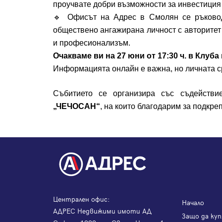
проучвате добри възможности за инвестиция –
🔹
Офисът на Адрес в Смолян се ръковод
обществено ангажирана личност с авторитет 
и професионализъм.
Очакваме ви на 27 юни от 17:30 ч. в Клуба
Информацията онлайн е важна, но личната ср
Събитието се организира със съдействи
„ЧЕЧОСАН“
, на които благодарим за подкре
Централен офис:
Начало
АДРЕС Недвижими имоти АД
Защо да куп