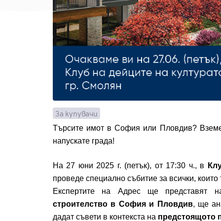
За купувачи
Търсите имот в София или Пловдив? Вземет
напускате града!
На 27 юни 2025 г. (петък), от 17:30 ч., в
Клу
проведе специално събитие за всички, които 
Експертите на Адрес ще представят н
строителство в София и Пловдив
, ще а
дадат съвети в контекста на
предстоящото 