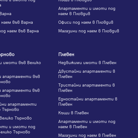
а
Апартаменти и имоти под
Варна
наем в Пловдив
 наем във Варна
Офиси под наем в Пловдив
под наем във Варна
Магазини под наем в Пловдив
ърново
Плевен
 имоти във Велико
Недвижими имоти в Плевен
Двустайни апартаменти в
и апартаменти във
Плевен
рново
Тристайни апартаменти в
и апартаменти във
Плевен
рново
Едностайни апартаменти в
йни апартаменти
Плевен
о Търново
Къщи в Плевен
Велико Търново
Апартаменти и имоти под
нти и имоти под
наем в Плевен
Велико Търново
Магазини под наем в Плевен