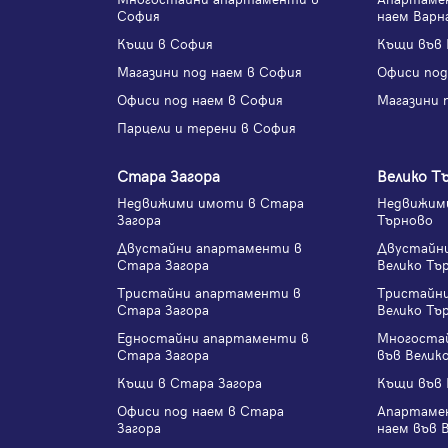
София
наем Варн
Къщи в София
Къщи във 
Магазини под наем в София
Офиси под
Офиси под наем в София
Магазини 
Парцели и терени в София
Стара Загора
Велико Т
Недвижими имоти в Стара
Недвижими
Загора
Търново
Двустайни апартаменти в
Двустайн
Стара Загора
Велико Тъ
Тристайни апартаменти в
Тристайн
Стара Загора
Велико Тъ
Едностайни апартаменти в
Многоста
Стара Загора
във Велик
Къщи в Стара Загора
Къщи във 
Офиси под наем в Стара
Апартаме
Загора
наем във 