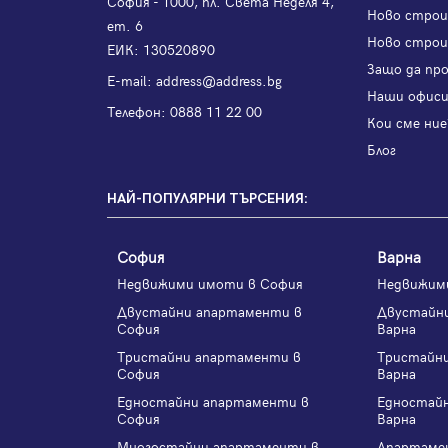
София - 1000, пл. Света Неделя 4,
Ново стро
ет. 6
Ново строи
ЕИК: 130520890
Защо да пр
Е-mail:
address@address.bg
Наши офис
Телефон:
0888 11 22 00
Кои сме ние
Блог
НАЙ-ПОПУЛЯРНИ ТЪРСЕНИЯ:
София
Варна
Недвижими имоти в София
Недвижим
Двустайни апартаменти в
Двустайн
София
Варна
Тристайни апартаменти в
Тристайн
София
Варна
Едностайни апартаменти в
Едностай
София
Варна
Многостайни апартаменти в
Апартаме