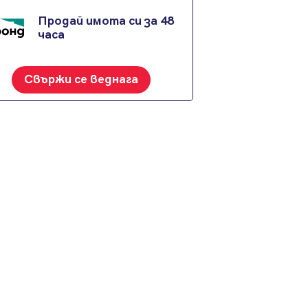
Продай имота си за 48
часа
Свържи се веднага
е