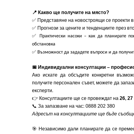
📍
Какво ще получите на място?
✅
Представяне на новостроящи се проекти 
✅
Прогнози за цените и тенденциите през вто
✅
Практически
насоки
–
как
да
планирате
по
обстановка
✅
Възможност
да
зададете
въпроси
и
да
получи
📅
Индивидуални консултации – професио
Ако искате да обсъдите конкретни възмож
получите персонален съвет, можете да запаз
експерти.
👉
Консултациите ще се провеждат на
26, 2
📞
За запазване на час: 0888 202 380
Адресът на консултациите ще бъде съобще
🎯
Независимо дали планирате да се премест