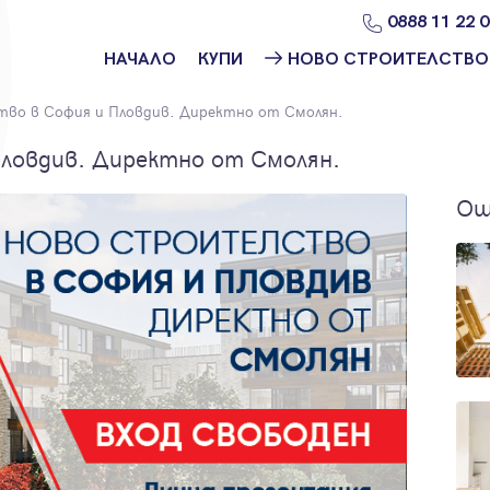
0888 11 22 
НАЧАЛО
КУПИ
НОВО СТРОИТЕЛСТВО
Намери
Ново
во в София и Пловдив. Директно от Смолян.
имот
строителство
София
ловдив. Директно от Смолян.
Защо да купя
имот с
Ново
Ощ
Адрес?
строителство
Варна
Ново
строителство
Пловдив
Ново
строителство
Бургас
Проекти ново
строителство