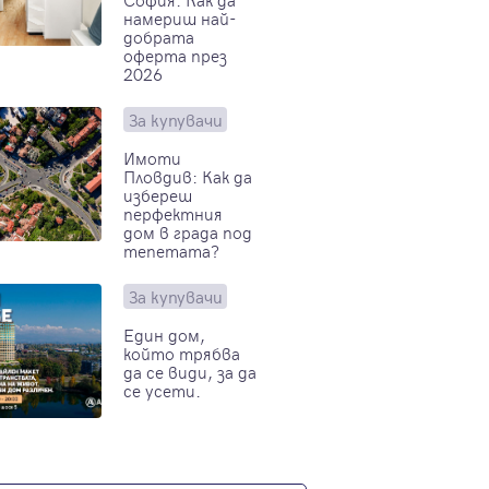
намериш най-
добрата
оферта през
2026
За купувачи
Имоти
Пловдив: Как да
избереш
перфектния
дом в града под
тепетата?
За купувачи
Един дом,
който трябва
да се види, за да
се усети.