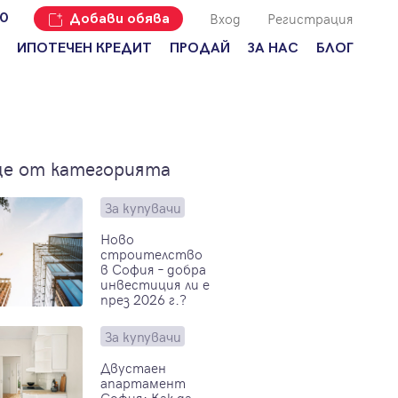
Вход
Регистрация
00
Добави обява
ИПОТЕЧЕН КРЕДИТ
ПРОДАЙ
ЗА НАС
БЛОГ
Добави
Наши офиси
За продавачи
обява
Кариери
За купувачи
Защо да
продам
Кои сме ние?
Ипотечно
е от категорията
имот с
кредитиране
Адрес?
Мениджмънт
За
За купувачи
наемодатели
Address Run
Ново
строителство
За
Франчайз
в София – добра
наематели
инвестиция ли е
Често
през 2026 г.?
Анализ на
задавани
пазара
въпроси
За купувачи
Новини
Двустаен
апартамент
София: Как да