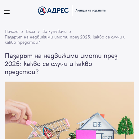
Вход
Агенция на годината
Влезте с профила си, за да разгледате повече снимки и да
Начало
получите по-подробна информация.
Блог
За купувачи
Пазарът на недвижими имоти през 2025: какво се случи и
какво предстои?
Продължи с Facebook
Пазарът на недвижими имоти през
2025: какво се случи и какво
Продължи с Google
предстои?
или влезте с имейл
Имейл