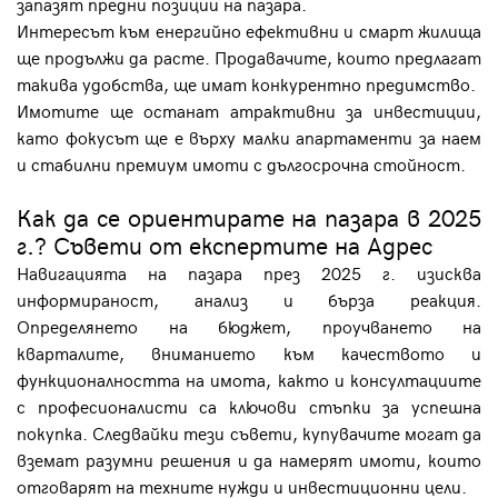
запазят предни позиции на пазара.
Интересът към енергийно ефективни и смарт жилища
ще продължи да расте. Продавачите, които предлагат
такива удобства, ще имат конкурентно предимство.
Имотите ще останат атрактивни за инвестиции,
като фокусът ще е върху малки апартаменти за наем
и стабилни премиум имоти с дългосрочна стойност.
Как да се ориентирате на пазара в 2025
г.? Съвети от експертите на Адрес
Навигацията на пазара през 2025 г. изисква
информираност, анализ и бърза реакция.
Определянето на бюджет, проучването на
кварталите, вниманието към качеството и
функционалността на имота, както и консултациите
с професионалисти са ключови стъпки за успешна
покупка. Следвайки тези съвети, купувачите могат да
вземат разумни решения и да намерят имоти, които
отговарят на техните нужди и инвестиционни цели.