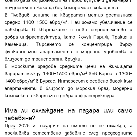
по-достъпни жилища без компромис с локацията.
В Пловдив цените на квадратен метър достигнаха
средно 1100–1500 евро/м². Най-голямо увеличение се
наблюдава в кварталите с ново строителство и
добра инфраструктура, като Кючук Париж, Тракия и
Каменица. Търсенето се концентрира върху
функционални апартаменти с модерни удобства и
близост до транспортни връзки.
В морските градове средните цени на жилищата
варират между 1400–1600 евро/м² във Варна и 1300–
1400 евро/м² в Бургас. Интересът е особено висок към
апартаменти в близост до морския бряг, модерни
комплекси и квартали с добра инфраструктура.
Има ли охлаждане на пазара или само
забавяне?
През 2025 г. пазарът на имоти не се охлажда, а
преживява естествено забавяне след предходните