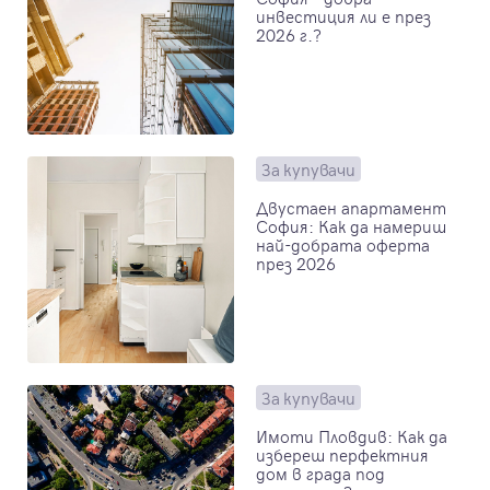
инвестиция ли е през
2026 г.?
За купувачи
Двустаен апартамент
София: Как да намериш
най-добрата оферта
през 2026
За купувачи
Имоти Пловдив: Как да
избереш перфектния
дом в града под