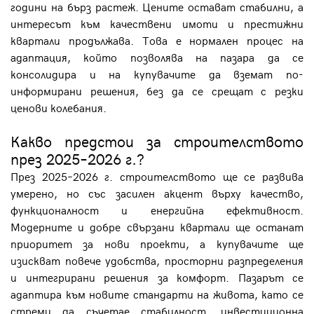
години на бърз растеж. Цените остават стабилни, а
интересът към качествени имоти и престижни
квартали продължава. Това е нормален процес на
адаптация, който позволява на пазара да се
консолидира и на купувачите да вземат по-
информирани решения, без да се срещат с резки
ценови колебания.
Какво предстои за строителството
през 2025–2026 г.?
През 2025–2026 г. строителството ще се развива
умерено, но със засилен акцент върху качество,
функционалност и енергийна ефективност.
Модерните и добре свързани квартали ще останат
приоритет за нови проекти, а купувачите ще
изискват повече удобства, просторни разпределения
и интегрирани решения за комфорт. Пазарът се
адаптира към новите стандарти на живота, като се
стреми да съчетае стабилност, инвестиционна