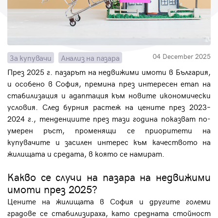
Парола
04 December 2025
За купувачи
Анализ на пазара
Вход с имейл
През 2025 г. пазарът на недвижими имоти в България,
и особено в София, премина през интересен етап на
стабилизация и адаптация към новите икономически
Забравена парола
условия. След бурния растеж на цените през 2023–
2024 г., тенденциите през тази година показват по-
Регистрация
умерен ръст, променящи се приоритети на
купувачите и засилен интерес към качеството на
жилищата и средата, в която се намират.
Какво се случи на пазара на недвижими
имоти през 2025?
Цените на жилищата в София и другите големи
градове се стабилизираха, като средната стойност