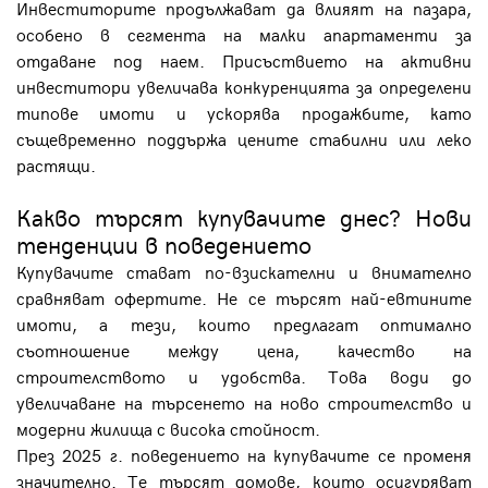
Инвеститорите продължават да влияят на пазара,
особено в сегмента на малки апартаменти за
отдаване под наем. Присъствието на активни
инвеститори увеличава конкуренцията за определени
типове имоти и ускорява продажбите, като
същевременно поддържа цените стабилни или леко
растящи.
Какво търсят купувачите днес? Нови
тенденции в поведението
Купувачите стават по-взискателни и внимателно
сравняват офертите. Не се търсят най-евтините
имоти, а тези, които предлагат оптимално
съотношение между цена, качество на
строителството и удобства. Това води до
увеличаване на търсенето на ново строителство и
модерни жилища с висока стойност.
През 2025 г. поведението на купувачите се променя
значително. Те търсят домове, които осигуряват