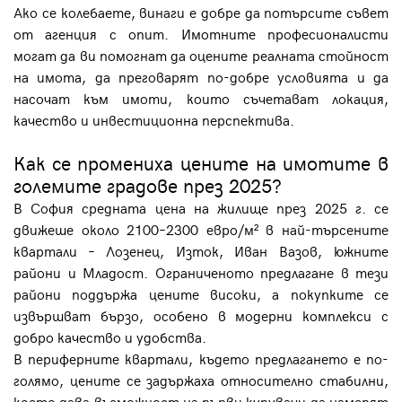
Ако се колебаете, винаги е добре да потърсите съвет
от агенция с опит. Имотните професионалисти
могат да ви помогнат да оцените реалната стойност
на имота, да преговарят по-добре условията и да
насочат към имоти, които съчетават локация,
качество и инвестиционна перспектива.
Как се промениха цените на имотите в
големите градове през 2025?
В София средната цена на жилище през 2025 г. се
движеше около 2100–2300 евро/м² в най-търсените
квартали – Лозенец, Изток, Иван Вазов, южните
райони и Младост. Ограниченото предлагане в тези
райони поддържа цените високи, а покупките се
извършват бързо, особено в модерни комплекси с
добро качество и удобства.
В периферните квартали, където предлагането е по-
голямо, цените се задържаха относително стабилни,
което дава възможност на първи купувачи да намерят