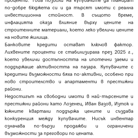
по-добре бюджета си и да търсят имоти с реална
инвестиционна стойност. В същото време,
инфлацията оказа влияние върху цените на
строителните материали, което леко увеличи цените
на новите жилища.
Банковите кредити остават ключов фактор.
Лихвените проценти се стабилизираха през 2025 г.,
което увеличи достъпността на ипотечни заеми и
поддържаше активността на пазара. Купувачите с
кредитни възможности бяха по-активни, особено при
ново строителство и апартаменти в престижни
райони.
Недостигът на свободни имоти в най-търсените и
престижни райони като Лозенец, Иван Вазов, Изток и
южните квартали поддържа цените и създава
конкуренция между купувачите. Нисък инвентар
означава по-бързи продажби и ограничени
възможности за преговори по цената.