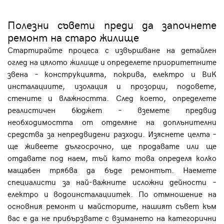
Полезни съвети преди да започнете
ремонт на старо жилище
Стартирайте процеса с извършване на детайлен
оглед на цялото жилище и определете приоритетните
звена – конструкцията, покрива, електро и ВиК
инсталациите, изолация и прозорци, подовете,
стените и влажността. След което, определете
реалистичен бюджет – вземете предвид
необходимостта от отделяне на доплънителни
средства за непредвидени разходи. Изяснете целта –
ще живеете дългосрочно, ще продавате или ще
отдавате под наем, тъй като това определя колко
мащабен трябва да бъде ремонтът. Наемете
специалисти за най-важните исложни дейности –
електро и водоинсталациитек. По отмношение на
основния ремонт и майсторите, нашият съвет към
вас е да не прибързвате с взимането на категорични