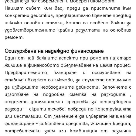
усещане за по-съвременен и модерен икомфорт.
Нашият съвет към вас, преди да пристъпите към
конкретни действия, предварително вземете предвид
няколко основни стъпки, които са особено важни за
удовлетворителните крайни резултати на основния
ремонт.
Осигуряване на надеждно финансиране
Един от най-важните аспекти при ремонт на старо
жилище е финансовото обезпечаване на целия процес.
Предварителното планиране и осигуряване на
стабилен бюджет са ключови, за съумеете оптимално
да извършите необходимите дейности. Започнете с
изготвяне на подробна сметка на разходите ,
отделете допълнителни средства за непредвидени
разходи – скрити течове, повреди по конструкцията
или инсталации. От значение е да изберете начина на
финансиране – собствени средства, жилищен кредит,
потребителски заем или комбинация от различни