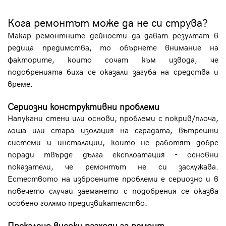
Кога ремонтът може да не си струва?
Макар ремонтните дейности да дават резултат в
редица предимства, то обърнете внимание на
факторите, които сочат към извода, че
подобренията биха се оказали загуба на средства и
време.
Сериозни конструктивни проблеми
Напукани стени или основи, проблеми с покрив/плоча,
лоша или стара изолация на сградата, вътрешни
системи и инсталации, които не работят добре
поради твърде дълга експлоатация - основни
показатели, че ремонтът не си заслужава.
Естеството на изброените проблеми е сериозно и в
повечето случаи заемането с подобрения се оказва
особено голямо предизвикателство.
Прекалено високи разходи за ремонт