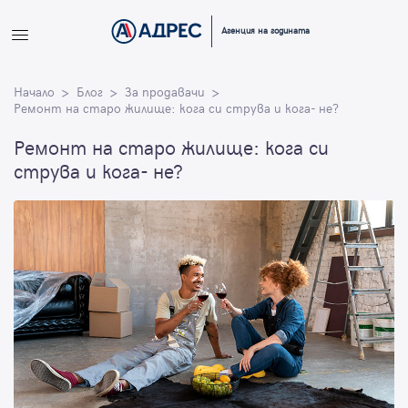
Вход
Агенция на годината
Влезте с профила си, за да разгледате повече снимки и да
Начало
получите по-подробна информация.
Блог
За продавачи
Ремонт на старо жилище: кога си струва и кога- не?
Ремонт на старо жилище: кога си
Продължи с Facebook
струва и кога- не?
Продължи с Google
или влезте с имейл
Имейл