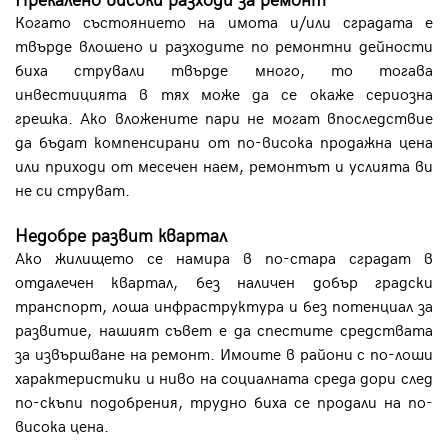
Когато състоянието на имота и/или сградата е
твърде влошено и разходите по ремонтни дейности
биха стрували твърде много, то тогава
инвестицията в тях може да се окаже сериозна
грешка. Ако вложените пари не могат впоследствие
да бъдат компенсирани от по-висока продажна цена
или приходи от месечен наем, ремонтът и услията ви
не си струват.
Недобре развит квартал
Ако жилището се намира в по-стара сградат в
отдалечен квартал, без наличен добър градски
транспорт, лоша инфраструктура и без потенциал за
развитие, нашият съвет е да спестите средствата
за извършване на ремонт. Имоите в райони с по-лоши
характеристики и ниво на социалната среда дори след
по-скъпи подобрения, трудно биха се продали на по-
висока цена.