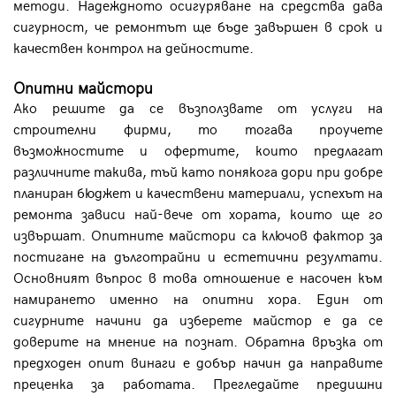
методи. Надеждното осигуряване на средства дава
сигурност, че ремонтът ще бъде завършен в срок и
качествен контрол на дейностите.
Опитни майстори
Ако решите да се възползвате от услуги на
строителни фирми, то тогава проучете
възможностите и офертите, които предлагат
различните такива, тъй като понякога дори при добре
планиран бюджет и качествени материали, успехът на
ремонта зависи най-вече от хората, които ще го
извършат. Опитните майстори са ключов фактор за
постигане на дълготрайни и естетични резултати.
Основният въпрос в това отношение е насочен към
намирането именно на опитни хора. Един от
сигурните начини да изберете майстор е да се
доверите на мнение на познат. Обратна връзка от
предходен опит винаги е добър начин да направите
преценка за работата. Прегледайте предишни