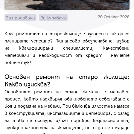
Парола
20 October 2025
За продавачи
За купувачи
Кога ремонтът на старо жилище е изгоден и как да го
планирате успешно? Финансово обезпечаване, избор
Вход с имейл
на квалифицирани специалисти, качествени
материали и необходимост от кредит - научете
Забравена парола
повече тук!
Регистрация
Основен ремонт на старо жилище:
Какво изисква?
Основният ремонт на старо жилище е мащабен
процес, който надхвърля обикновеното освежаване с
боя и подмяна на мебели. Той включва цялостна намеса
в конструкцията, инсталациите и интериора, с оглед
на това се осигури и/или подобри безопасността,
функционалността на жилището, но и да се създаде