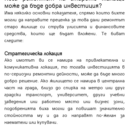
може да бъде добра инвестиция?
Има няколко основни показателя, спрямо които бихте
могли да направите преценка за това дали ремонтът
старо жилище си струва улисията и финансовите
средства, които ще бъдат вложени. Те биват
следите:
Стратегическа локация
Ако имотът ви се намира на привлекателна и
комуникативна локация, то тогава инвестицията в
по-сериозни ремонтни дейности, може да бъде много
добро решение. Ако жилището се намира в централна
част на града, близо до спирка на метро или друг
градски транспорт, университет, други учебни
заведения или работно място или бизнес зони,
подобренията биха могли да повишат значително
стойността му и да го направят по-желан за
наематели или купувачи.