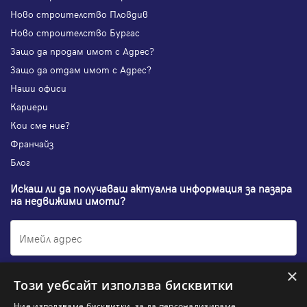
Ново строителство Пловдив
Ново строителство Бургас
Защо да продам имот с Адрес?
Защо да отдам имот с Адрес?
Наши офиси
Кариери
Кои сме ние?
Франчайз
Блог
Искаш ли да получаваш актуална информация за пазара
на недвижими имоти?
×
Абонирам се
Този уебсайт използва бисквитки
Ние използваме бисквитки, за да персонализираме