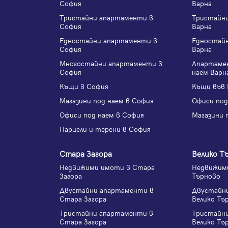
София
Варна
Тристайни апартаменти в
Тристайн
София
Варна
Едностайни апартаменти в
Едностай
София
Варна
Многостайни апартаменти в
Апартаме
София
наем Варн
Къщи в София
Къщи във 
Магазини под наем в София
Офиси под
Офиси под наем в София
Магазини 
Парцели и терени в София
Стара Загора
Велико Т
Недвижими имоти в Стара
Недвижими
Загора
Търново
Двустайни апартаменти в
Двустайн
Стара Загора
Велико Тъ
Тристайни апартаменти в
Тристайн
Стара Загора
Велико Тъ