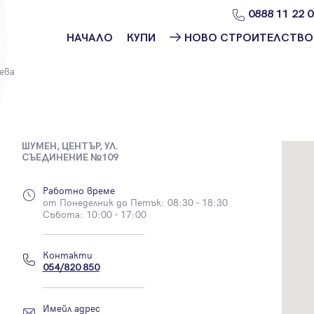
0888 11 22 
НАЧАЛО
КУПИ
НОВО СТРОИТЕЛСТВО
Намери
Ново
ева
имот
строителство
София
Защо да купя
имот с
Ново
Адрес?
строителство
Варна
ШУМЕН, ЦЕНТЪР, УЛ.
СЪЕДИНЕНИЕ №109
Ново
строителство
Работно време
Пловдив
от Понеделник до Петък: 08:30 - 18:30
Събота: 10:00 - 17:00
Ново
строителство
Бургас
Контакти
054/820 850
Проекти ново
строителство
Имейл адрес