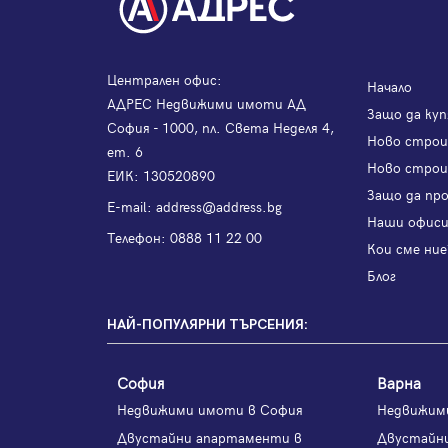
Централен офис:
Начало
АДРЕС Недвижими имоти АД
Защо да куп
София - 1000, пл. Света Неделя 4,
Ново стро
ет. 6
Ново строи
ЕИК: 130520890
Защо да пр
Е-mail:
address@address.bg
Наши офис
Телефон:
0888 11 22 00
Кои сме ние
Блог
НАЙ-ПОПУЛЯРНИ ТЪРСЕНИЯ:
София
Варна
Недвижими имоти в София
Недвижим
Двустайни апартаменти в
Двустайн