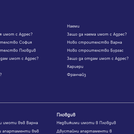
Продължи с Facebook
Наеми
Продължи с Google
я имот с Адрес?
Защо да наема имот с Адрес?
ителство София
Ново строителство Варна
или влезте с имейл
телство Пловдив
Ново строителство Бургас
одам имот с Адрес?
Защо да отдам имот с Адрес?
и
Кариери
Имейл
Парола
?
Франчайз
Вход с имейл
Пловдив
и имоти във Варна
Недвижими имоти в Пловдив
Забравена парола
и апартаменти във
Двустайни апартаменти в