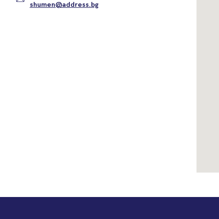
shumen@address.bg
Вход
Влезте с профила си, за да разгледате повече снимки и да получит
по-подробна информация.