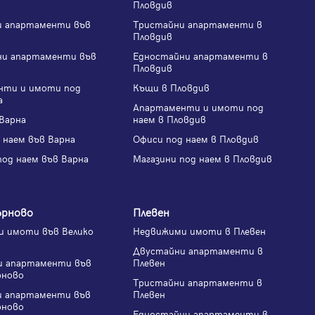
Пловдив
Регистрация
и апартаменти във
Тристайни апартаменти в
Пловдив
ни апартаменти във
Едностайни апартаменти в
Пловдив
нти и имоти под
Къщи в Пловдив
а
Апартаменти и имоти под
Варна
наем в Пловдив
 наем във Варна
Офиси под наем в Пловдив
под наем във Варна
Магазини под наем в Пловдив
ърново
Плевен
 имоти във Велико
Недвижими имоти в Плевен
Двустайни апартаменти в
и апартаменти във
Плевен
рново
Тристайни апартаменти в
и апартаменти във
Плевен
рново
Едностайни апартаменти в