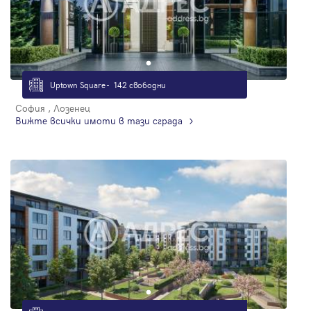
Uptown Square - 142 свободни
София , Лозенец
Вижте всички имоти в тази сграда