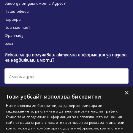
Защо да отдам имот с Адрес?
Наши офиси
Кариери
Кои сме ние?
Франчайз
Блог
Искаш ли да получаваш актуална информация за пазара
на недвижими имоти?
×
Абонирам се
Този уебсайт използва бисквитки
Ние използваме бисквитки, за да персонализираме
съдържанието, рекламите и да анализираме нашия трафик.
Също така споделяме информация за използването на нашия
НАЙ-ПОПУЛЯРНИ ТЪРСЕНИЯ:
сайт от ваша страна с нашите партньори за реклама и анализи,
които може да я комбинират с друга информация, която сте им