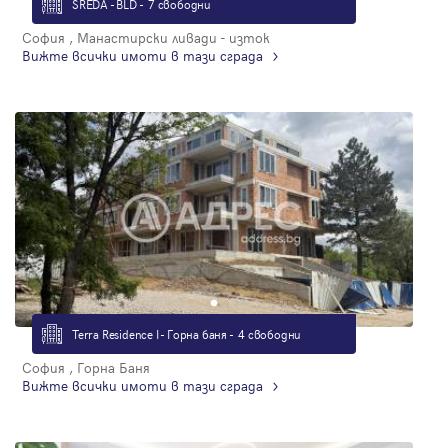
SREDA - BLD - 7 свободни
София , Манастирски ливади - изток
Вижте всички имоти в тази сграда
Terra Residence I - Горна баня - 4 свободни
София , Горна Баня
Вижте всички имоти в тази сграда