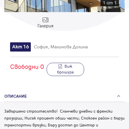
Парола
1 от 1
Галерия
Вход с имейл
София, Малинова Долина
Акт 16
Забравена парола
Свободни 0
Виж
Регистрация
брошура
ОПИСАНИЕ
Завършено строитеслтво! Слънчеви дневни с френски
прозорци; Нисък процент общи части; Спокоен район с бързи
транспортни връзки; Бърз достъп до Център и