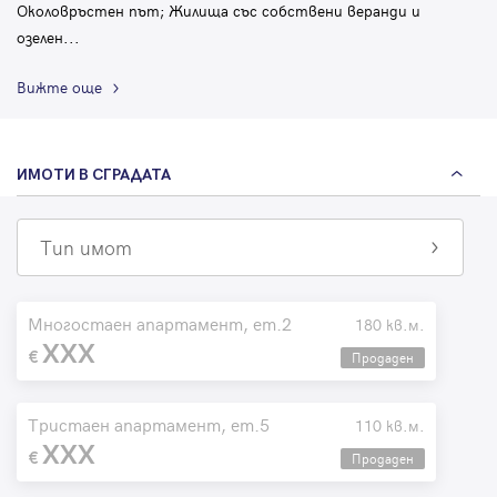
Околовръстен път; Жилища със собствени веранди и
озелен
...
Вижте още
ИМОТИ В СГРАДАТА
Тип имот
Многостаен апартамент, ет.2
180 кв.м.
XXX
Продаден
Тристаен апартамент, ет.5
110 кв.м.
XXX
Продаден