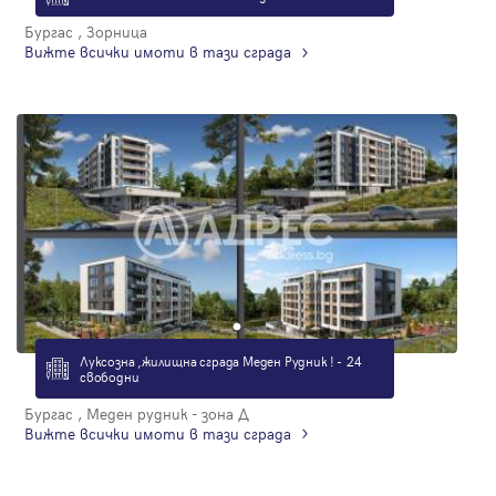
Бургас , Зорница
Вижте всички имоти в тази сграда
Луксозна ,жилищна сграда Меден Рудник ! - 24
свободни
Бургас , Меден рудник - зона Д
Вижте всички имоти в тази сграда