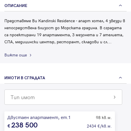
ОПИСАНИЕ
Представяме Ви Kandinski Residence - апарт хотел, 4 звезди в
непосредствена близост до Морската градина. В сградата
са проектирани 19 апартамента, 3 мезонета и 7 ателиета,
СПА, медицински център, ресторант, складови и сл
...
Вижте още
ИМОТИ В СГРАДАТА
Тип имот
Двустаен апартамент, ет.1
98 кв.м.
238 500
2434 €/кв.м.