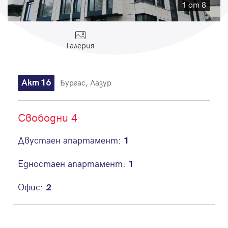
Парола
1 от 8
Галерия
Вход с имейл
Бургас, Лазур
Акт 16
Забравена парола
Свободни 4
Регистрация
Двустаен апартамент:
1
Едностаен апартамент:
1
Офис:
2