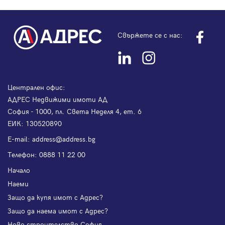
Свържете се с нас:
Централен офис:
АДРЕС Недвижими имоти АД
София - 1000, пл. Света Неделя 4, ет. 6
ЕИК: 130520890
Е-mail:
address@address.bg
Телефон:
0888 11 22 00
Начало
Наеми
Защо да купя имот с Адрес?
Защо да наема имот с Адрес?
Ново строителство София